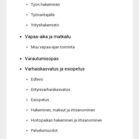
Työn hakeminen
Työnantajalle
Yrityshakemisto
Vapaa-aika ja matkailu
Muu vapaa-ajan toiminta
Varautumisopas
Varhaiskasvatus ja esiopetus
Edlevo
Erityisvarhaiskasvatus
Esiopetus
Hakeminen, maksut ja irtisanominen
Hoitopaikan hakeminen ja irtisanominen
Palvelumuodot