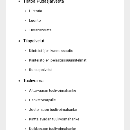
Tietoa Pudasjärvestä
Historia
Luonto
Triviatietoutta
Tilapalvelut
Kiinteistöjen kunnossapito
Kiinteistöjen pelastussuunnitelmat
Ruokapalvelut
Tuulivoima
Aittovaaran tuulivoimahanke
Hanketoimijoille
Joutensuon tuulivoimahanke
Kinttaisviidan tuulivoimahanke
Kuikkasuon tuulivoimahanke