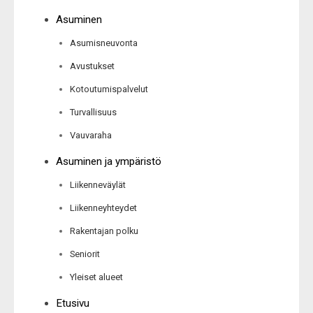
Asuminen
Asumisneuvonta
Avustukset
Kotoutumispalvelut
Turvallisuus
Vauvaraha
Asuminen ja ympäristö
Liikenneväylät
Liikenneyhteydet
Rakentajan polku
Seniorit
Yleiset alueet
Etusivu