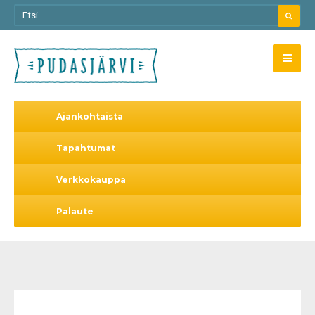
Ajankohtaista
Tapahtumat
Verkkokauppa
Palaute