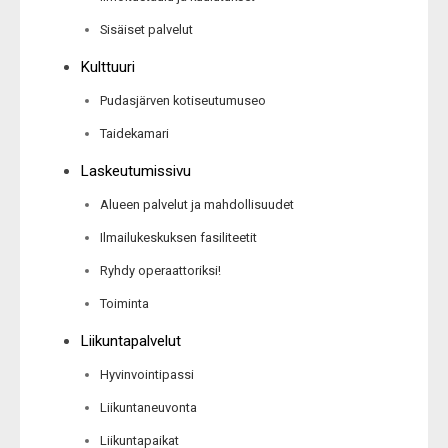
Sisäiset palvelut
Kulttuuri
Pudasjärven kotiseutumuseo
Taidekamari
Laskeutumissivu
Alueen palvelut ja mahdollisuudet
Ilmailukeskuksen fasiliteetit
Ryhdy operaattoriksi!
Toiminta
Liikuntapalvelut
Hyvinvointipassi
Liikuntaneuvonta
Liikuntapaikat