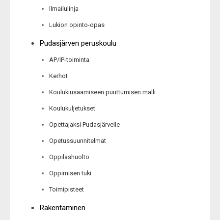
Ilmailulinja
Lukion opinto-opas
Pudasjärven peruskoulu
AP/IP-toiminta
Kerhot
Koulukiusaamiseen puuttumisen malli
Koulukuljetukset
Opettajaksi Pudasjärvelle
Opetussuunnitelmat
Oppilashuolto
Oppimisen tuki
Toimipisteet
Rakentaminen