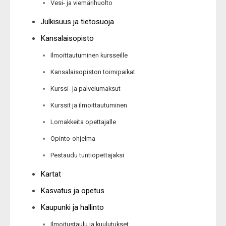
Vesi- ja viemärihuolto
Julkisuus ja tietosuoja
Kansalaisopisto
Ilmoittautuminen kursseille
Kansalaisopiston toimipaikat
Kurssi- ja palvelumaksut
Kurssit ja ilmoittautuminen
Lomakkeita opettajalle
Opinto-ohjelma
Pestaudu tuntiopettajaksi
Kartat
Kasvatus ja opetus
Kaupunki ja hallinto
Ilmoitustaulu ja kuulutukset