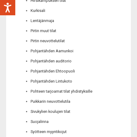
Hirsikampuksen tilat
Kurkisali
Lentäjänmaja
Pirtin muut tilat
Pirtin neuvottelutilat
Pohjantähden Aamunkoi
Pohjantähden auditorio
Pohjantähden Ehtoopuoli
Pohjantähden Lintukoto
Pohteen tarjoamat tilat yhdistyksille
Puikkarin neuvottelutila
Sivukylien koulujen tilat
Suojalinna
Syötteen myyntikojut