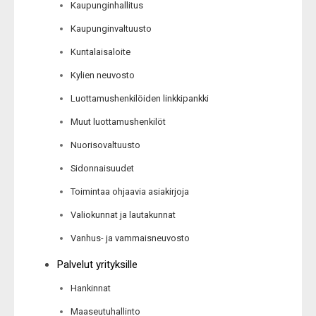
Kaupunginhallitus
Kaupunginvaltuusto
Kuntalaisaloite
Kylien neuvosto
Luottamushenkilöiden linkkipankki
Muut luottamushenkilöt
Nuorisovaltuusto
Sidonnaisuudet
Toimintaa ohjaavia asiakirjoja
Valiokunnat ja lautakunnat
Vanhus- ja vammaisneuvosto
Palvelut yrityksille
Hankinnat
Maaseutuhallinto