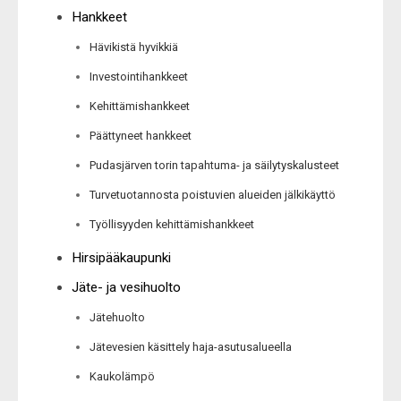
Hankkeet
Hävikistä hyvikkiä
Investointihankkeet
Kehittämishankkeet
Päättyneet hankkeet
Pudasjärven torin tapahtuma- ja säilytyskalusteet
Turvetuotannosta poistuvien alueiden jälkikäyttö
Työllisyyden kehittämishankkeet
Hirsipääkaupunki
Jäte- ja vesihuolto
Jätehuolto
Jätevesien käsittely haja-asutusalueella
Kaukolämpö