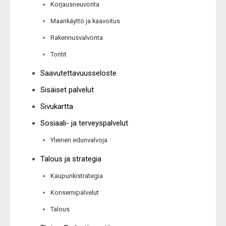
Korjausneuvonta
Maankäyttö ja kaavoitus
Rakennusvalvonta
Tontit
Saavutettavuusseloste
Sisäiset palvelut
Sivukartta
Sosiaali- ja terveyspalvelut
Yleinen edunvalvoja
Talous ja strategia
Kaupunkistrategia
Konsernipalvelut
Talous