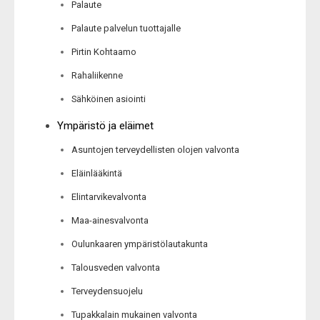
Palaute
Palaute palvelun tuottajalle
Pirtin Kohtaamo
Rahaliikenne
Sähköinen asiointi
Ympäristö ja eläimet
Asuntojen terveydellisten olojen valvonta
Eläinlääkintä
Elintarvikevalvonta
Maa-ainesvalvonta
Oulunkaaren ympäristölautakunta
Talousveden valvonta
Terveydensuojelu
Tupakkalain mukainen valvonta