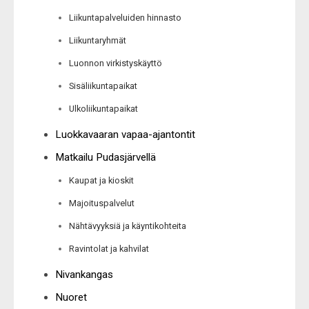
Liikuntapalveluiden hinnasto
Liikuntaryhmät
Luonnon virkistyskäyttö
Sisäliikuntapaikat
Ulkoliikuntapaikat
Luokkavaaran vapaa-ajantontit
Matkailu Pudasjärvellä
Kaupat ja kioskit
Majoituspalvelut
Nähtävyyksiä ja käyntikohteita
Ravintolat ja kahvilat
Nivankangas
Nuoret