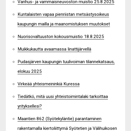
Vanhus- ja vammaisneuvoston muistio 25.8.2025
Kuntalaisten vapaa pienriistan metsästysoikeus
kaupungin mailla ja maanomistuksen muutokset
Nuorisovaltuuston kokousmuistio 18.8.2025
Muikkukautta avaamassa Iinattijärvellä
Pudasjärven kaupungin tuulivoiman tilannekatsaus,
elokuu 2025
Virkeää yhteismeininkiä Kuressa
Tiedätkö, mitä uusi yhteistoimintalaki tarkoittaa
yrityksellesi?
Maantien 862 (Syötekyläntie) parantaminen
rakentamalla kiertoliittymä Syötetien ja Välihuikosen