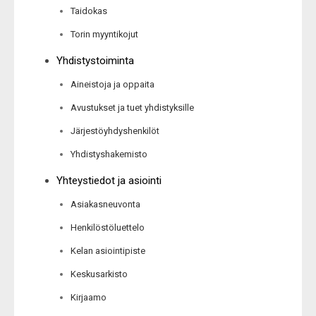
Taidokas
Torin myyntikojut
Yhdistystoiminta
Aineistoja ja oppaita
Avustukset ja tuet yhdistyksille
Järjestöyhdyshenkilöt
Yhdistyshakemisto
Yhteystiedot ja asiointi
Asiakasneuvonta
Henkilöstöluettelo
Kelan asiointipiste
Keskusarkisto
Kirjaamo