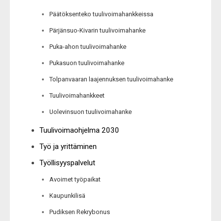
Päätöksenteko tuulivoimahankkeissa
Pärjänsuo-Kivarin tuulivoimahanke
Puka-ahon tuulivoimahanke
Pukasuon tuulivoimahanke
Tolpanvaaran laajennuksen tuulivoimahanke
Tuulivoimahankkeet
Uolevinsuon tuulivoimahanke
Tuulivoimaohjelma 2030
Työ ja yrittäminen
Työllisyyspalvelut
Avoimet työpaikat
Kaupunkilisä
Pudiksen Rekrybonus