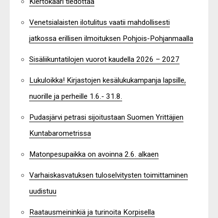
Kiertokaari tiedottaa
Venetsialaisten ilotulitus vaatii mahdollisesti
jatkossa erillisen ilmoituksen Pohjois-Pohjanmaalla
Sisäliikuntatilojen vuorot kaudella 2026 – 2027
Lukuloikka! Kirjastojen kesälukukampanja lapsille,
nuorille ja perheille 1.6.- 31.8.
Pudasjärvi petrasi sijoitustaan Suomen Yrittäjien
Kuntabarometrissa
Matonpesupaikka on avoinna 2.6. alkaen
Varhaiskasvatuksen tuloselvitysten toimittaminen
uudistuu
Raatausmeininkiä ja turinoita Korpisella