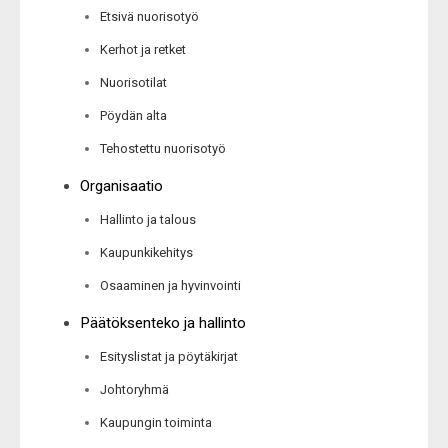
Etsivä nuorisotyö
Kerhot ja retket
Nuorisotilat
Pöydän alta
Tehostettu nuorisotyö
Organisaatio
Hallinto ja talous
Kaupunkikehitys
Osaaminen ja hyvinvointi
Päätöksenteko ja hallinto
Esityslistat ja pöytäkirjat
Johtoryhmä
Kaupungin toiminta