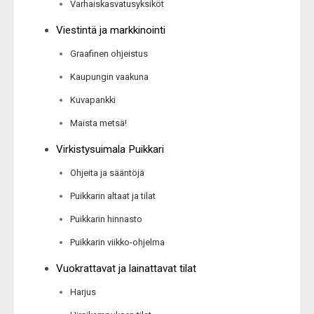
Varhaiskasvatusyksiköt
Viestintä ja markkinointi
Graafinen ohjeistus
Kaupungin vaakuna
Kuvapankki
Maista metsä!
Virkistysuimala Puikkari
Ohjeita ja sääntöjä
Puikkarin altaat ja tilat
Puikkarin hinnasto
Puikkarin viikko-ohjelma
Vuokrattavat ja lainattavat tilat
Harjus