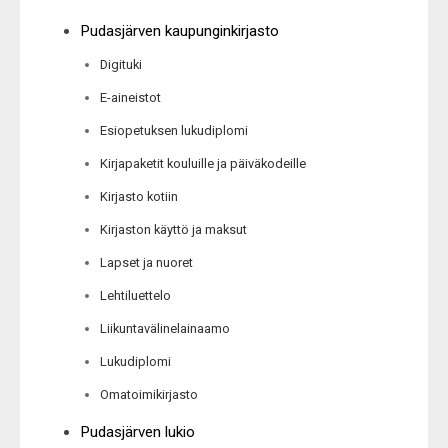
Pudasjärven kaupunginkirjasto
Digituki
E-aineistot
Esiopetuksen lukudiplomi
Kirjapaketit kouluille ja päiväkodeille
Kirjasto kotiin
Kirjaston käyttö ja maksut
Lapset ja nuoret
Lehtiluettelo
Liikuntavälinelainaamo
Lukudiplomi
Omatoimikirjasto
Pudasjärven lukio