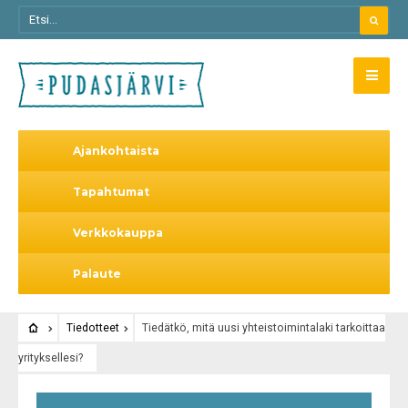
Ajankohtaista
Tapahtumat
Verkkokauppa
Palaute
Tiedotteet
Tiedätkö, mitä uusi yhteistoimintalaki tarkoittaa
yrityksellesi?