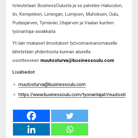
toteutetaan BusinessOulusta ja se palvelee Hailuodon,
Iin, Kempeleen, Limingan, Lumijoen, Muhoksen, Oulu,
Pudasjärven, Tyrnävän, Utajärven ja Vaalan kuntien
työnantaja-asiakkaita.
Yt-lain mukaiset ilmoitukset työvoimaviranomaiselle
lähetetään yhdentoista kunnan alueella
osoitteeseen
muutosturva@businessoulu.com
.
Lisätiedot:
muutosturva@businessoulu.com
https://www.businessoulu.com/tyonantajat/muutostilantee