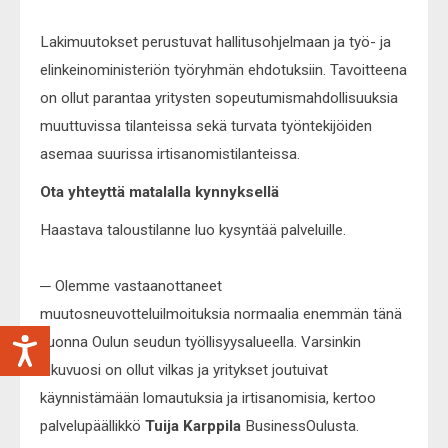
Lakimuutokset perustuvat hallitusohjelmaan ja työ- ja
elinkeinoministeriön työryhmän ehdotuksiin. Tavoitteena
on ollut parantaa yritysten sopeutumismahdollisuuksia
muuttuvissa tilanteissa sekä turvata työntekijöiden
asemaa suurissa irtisanomistilanteissa.
Ota yhteyttä matalalla kynnyksellä
Haastava taloustilanne luo kysyntää palveluille.
─ Olemme vastaanottaneet
muutosneuvotteluilmoituksia normaalia enemmän tänä
vuonna Oulun seudun työllisyysalueella. Varsinkin
alkuvuosi on ollut vilkas ja yritykset joutuivat
käynnistämään lomautuksia ja irtisanomisia, kertoo
palvelupäällikkö
Tuija Karppila
BusinessOulusta.