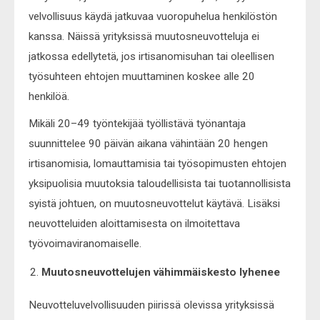
velvollisuus käydä jatkuvaa vuoropuhelua henkilöstön
kanssa. Näissä yrityksissä muutosneuvotteluja ei
jatkossa edellytetä, jos irtisanomisuhan tai oleellisen
työsuhteen ehtojen muuttaminen koskee alle 20
henkilöä.
Mikäli 20–49 työntekijää työllistävä työnantaja
suunnittelee 90 päivän aikana vähintään 20 hengen
irtisanomisia, lomauttamisia tai työsopimusten ehtojen
yksipuolisia muutoksia taloudellisista tai tuotannollisista
syistä johtuen, on muutosneuvottelut käytävä. Lisäksi
neuvotteluiden aloittamisesta on ilmoitettava
työvoimaviranomaiselle.
Muutosneuvottelujen vähimmäiskesto lyhenee
Neuvotteluvelvollisuuden piirissä olevissa yrityksissä