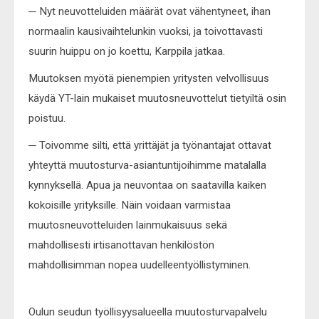
─ Nyt neuvotteluiden määrät ovat vähentyneet, ihan
normaalin kausivaihtelunkin vuoksi, ja toivottavasti
suurin huippu on jo koettu, Karppila jatkaa.
Muutoksen myötä pienempien yritysten velvollisuus
käydä YT-lain mukaiset muutosneuvottelut tietyiltä osin
poistuu.
─ Toivomme silti, että yrittäjät ja työnantajat ottavat
yhteyttä muutosturva-asiantuntijoihimme matalalla
kynnyksellä. Apua ja neuvontaa on saatavilla kaiken
kokoisille yrityksille. Näin voidaan varmistaa
muutosneuvotteluiden lainmukaisuus sekä
mahdollisesti irtisanottavan henkilöstön
mahdollisimman nopea uudelleentyöllistyminen.
Oulun seudun työllisyysalueella muutosturvapalvelu