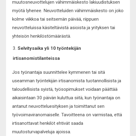
muutosneuvottelujen vähimmäiskesto lakiuudistuksen
myötä lyhenee. Neuvotteluiden vähimmäiskesto on joko
kolme viikkoa tai seitsemän päivää, riippuen
neuvotteluissa käsiteltävistä asioista ja yrityksen tai
yhteisön henkilöstömäärästä.
Selvitysaika yli 10 työntekijän
irtisanomistilanteissa
Jos työnantaja suunnittelee kymmenen tai sitä
useamman työntekijän irtisanomista tuotannollisista ja
taloudellisista syistä, työsopimukset voidaan päättää
aikaisintaan 30 päivän kuluttua siitä, kun työnantaja on
antanut neuvotteluesityksen ja toimittanut sen
työvoimaviranomaiselle. Tavoitteena on varmistaa, että
irtisanottavat henkilöt ehtivät saada
muutosturvapalveluja ajoissa.