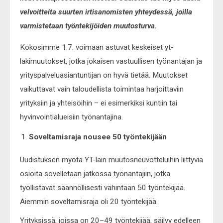
velvoitteita suurten irtisanomisten yhteydessä, joilla
varmistetaan työntekijöiden muutosturva.
Kokosimme 1.7. voimaan astuvat keskeiset yt-
lakimuutokset, jotka jokaisen vastuullisen työnantajan ja
yrityspalveluasiantuntijan on hyvä tietää. Muutokset
vaikuttavat vain taloudellista toimintaa harjoittaviin
yrityksiin ja yhteisöihin – ei esimerkiksi kuntiin tai
hyvinvointialueisiin työnantajina.
Soveltamisraja nousee 50 työntekijään
Uudistuksen myötä YT-lain muutosneuvotteluihin liittyviä
osioita sovelletaan jatkossa työnantajiin, jotka
työllistävät säännöllisesti vähintään 50 työntekijää.
Aiemmin soveltamisraja oli 20 työntekijää.
Yrityksissä, joissa on 20–49 työntekijää, säilyy edelleen