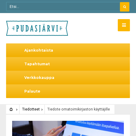
Ajankohtaista
Tapahtumat
Verkkokauppa
Palaute
Tiedotteet
Tiedote omatoimikirjaston käyttäjille