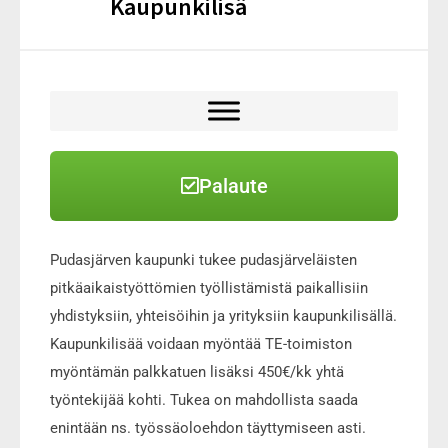
Kaupunkilisä
Palaute
Pudasjärven kaupunki tukee pudasjärveläisten
pitkäaikaistyöttömien työllistämistä paikallisiin
yhdistyksiin, yhteisöihin ja yrityksiin kaupunkilisällä.
Kaupunkilisää voidaan myöntää TE-toimiston
myöntämän palkkatuen lisäksi 450€/kk yhtä
työntekijää kohti. Tukea on mahdollista saada
enintään ns. työssäoloehdon täyttymiseen asti.