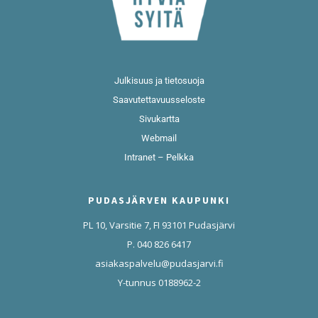
Julkisuus ja tietosuoja
Saavutettavuusseloste
Sivukartta
Webmail
Intranet – Pelkka
PUDASJÄRVEN KAUPUNKI
PL 10, Varsitie 7, FI 93101 Pudasjärvi
P. 040 826 6417
asiakaspalvelu@pudasjarvi.fi
Y-tunnus 0188962-2