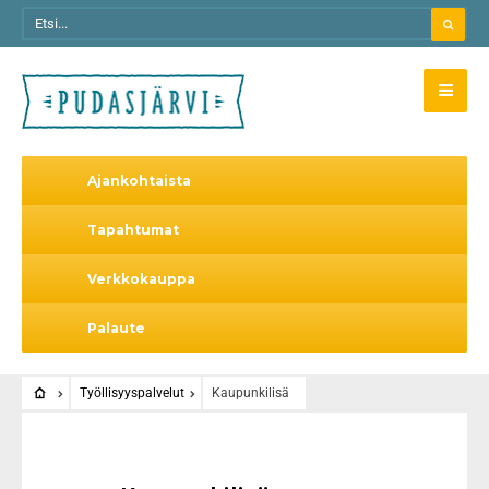
Ajankohtaista
Tapahtumat
Verkkokauppa
Palaute
Työllisyyspalvelut
Kaupunkilisä