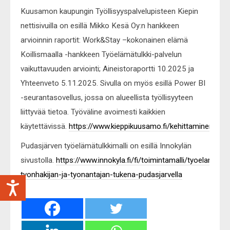
Kuusamon kaupungin Työllisyyspalvelupisteen Kiepin
nettisivuilla on esillä Mikko Kesä Oy:n hankkeen
arvioinnin raportit: Work&Stay –kokonainen elämä
Koillismaalla -hankkeen Työelämätulkki-palvelun
vaikuttavuuden arviointi; Aineistoraportti 10.2025 ja
Yhteenveto 5.11.2025. Sivulla on myös esillä Power BI
-seurantasovellus, jossa on alueellista työllisyyteen
liittyvää tietoa. Työväline avoimesti kaikkien
käytettävissä.
https://www.kieppikuusamo.fi/kehittaminen
Pudasjärven työelämätulkkimalli on esillä Innokylän
sivustolla.
https://www.innokyla.fi/fi/toimintamalli/tyoelamatulk
tyonhakijan-ja-tyonantajan-tukena-pudasjarvella