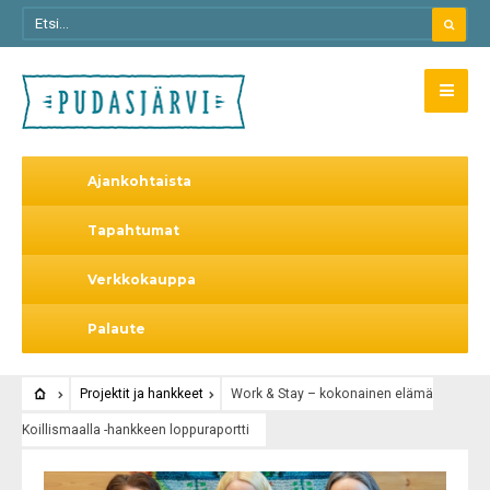
Ajankohtaista
Tapahtumat
Verkkokauppa
Palaute
Projektit ja hankkeet
Work & Stay – kokonainen elämä
Koillismaalla -hankkeen loppuraportti