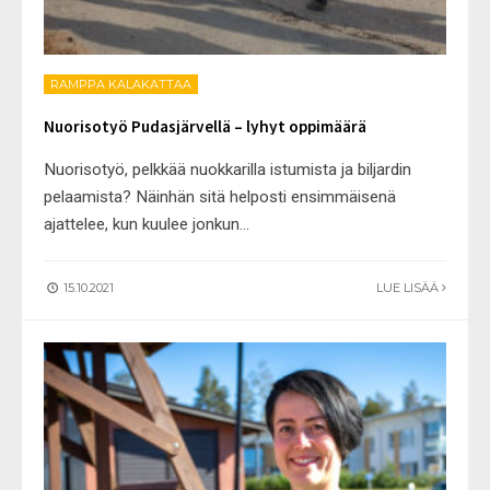
RAMPPA KALAKATTAA
Nuorisotyö Pudasjärvellä – lyhyt oppimäärä
Nuorisotyö, pelkkää nuokkarilla istumista ja biljardin
pelaamista? Näinhän sitä helposti ensimmäisenä
ajattelee, kun kuulee jonkun
...
15.10.2021
LUE LISÄÄ