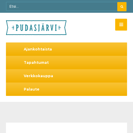
Ajankohtaista
Tapahtumat
Verkkokauppa
Palaute