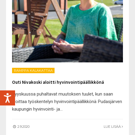
RAMPPA KALAKATTAA
Outi Nivakoski aloitti hyvinvointipäällikkönä
Syyskuussa puhaltavat muutoksen tuulet, kun saan
aloittaa työskentelyn hyvinvointipäällikkönä Pudasjärven
kaupungin hyvinvointi- ja
...
2.9.2020
LUE LISÄÄ