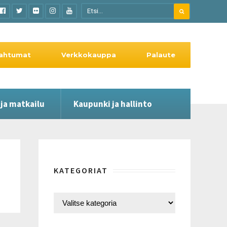
ahtumat
Verkkokauppa
Palaute
 ja matkailu
Kaupunki ja hallinto
KATEGORIAT