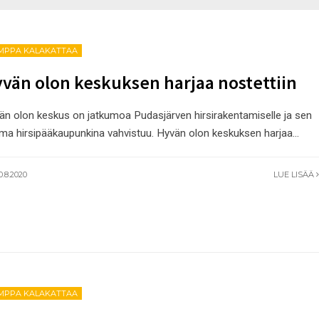
MPPA KALAKATTAA
vän olon keskuksen harjaa nostettiin
än olon keskus on jatkumoa Pudasjärven hirsirakentamiselle ja sen
ma hirsipääkaupunkina vahvistuu. Hyvän olon keskuksen harjaa
...
0.8.2020
LUE LISÄÄ
MPPA KALAKATTAA