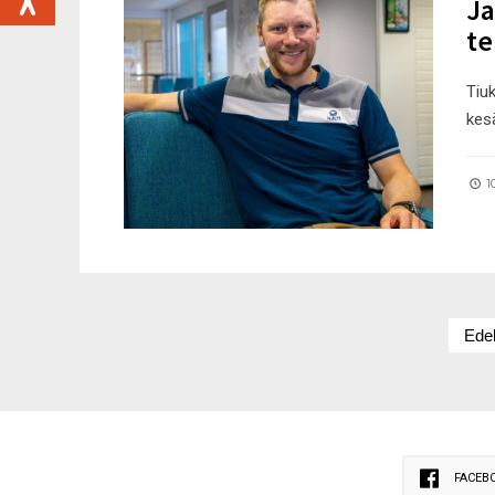
Ja
te
Tiu
kes
10
Edel
FACEB