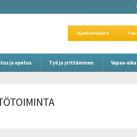
Ajankohtaista
Tap
tus ja opetus
Työ ja yrittäminen
Vapaa-aika
STÖTOIMINTA