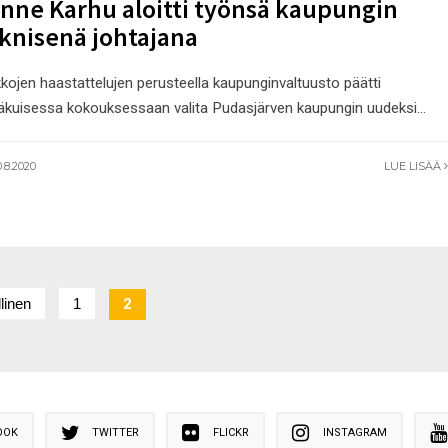
nne Karhu aloitti työnsä kaupungin
knisenä johtajana
kkojen haastattelujen perusteella kaupunginvaltuusto päätti
äkuisessa kokouksessaan valita Pudasjärven kaupungin uudeksi
...
.8.2020
LUE LISÄÄ
linen
1
2
OOK
TWITTER
FLICKR
INSTAGRAM