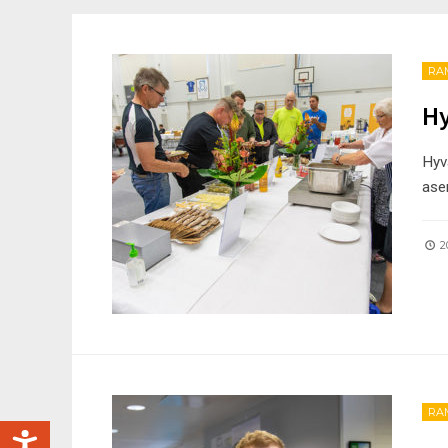
RA
Hy
Hyv
ase
2
RA