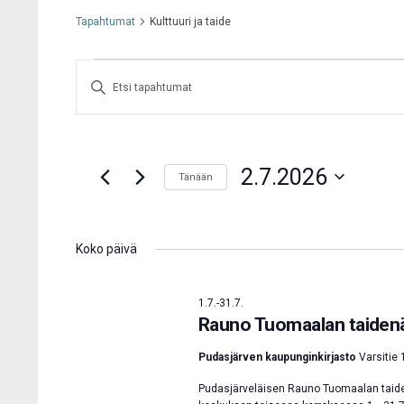
Tapahtumat
Kulttuuri ja taide
Tapahtumat
Syötä
Etsi
aja
hakusana.
Näkymät
Etsi
navigointi
2.7.2026
Tapahtumat
Tänään
hakusanalla.
Valitse
päivä.
Koko päivä
1.7.
-
31.7.
Rauno Tuomaalan taidenä
Pudasjärven kaupunginkirjasto
Varsitie 
Pudasjärveläisen Rauno Tuomaalan taiden