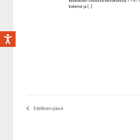
keskuksen toisessa kerroksessa 1.–31.7.2
kokenut ja […]
Edellinen päivä