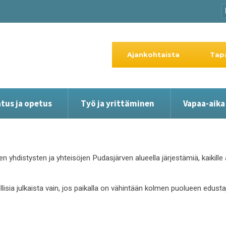
Ajankohtaista
Tap
tus ja opetus
Työ ja yrittäminen
Vapaa-aika
en yhdistysten ja yhteisöjen Pudasjärven alueella järjestämiä, kaikil
ollisia julkaista vain, jos paikalla on vähintään kolmen puolueen edust