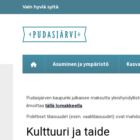
Vain hyviä syitä
Asuminen ja ympäristö
Kasva
Pudasjärven kaupunki julkaisee maksutta yleishyödyllist
ilmoittaa
tällä lomakkeella
.
Poliittiset tilaisuudet (esim. vaalitilaisuudet) ovat mahd
Kulttuuri ja taide