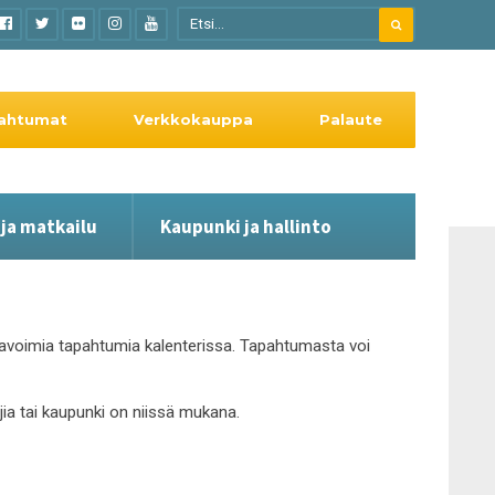
ahtumat
Verkkokauppa
Palaute
 ja matkailu
Kaupunki ja hallinto
le avoimia tapahtumia kalenterissa. Tapahtumasta voi
ajia tai kaupunki on niissä mukana.