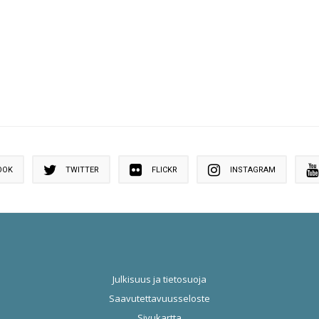
OOK
TWITTER
FLICKR
INSTAGRAM
Julkisuus ja tietosuoja
Saavutettavuusseloste
Sivukartta