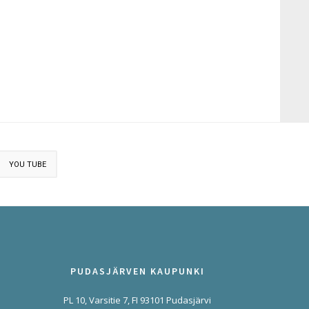
YOU TUBE
PUDASJÄRVEN KAUPUNKI
PL 10, Varsitie 7, FI 93101 Pudasjärvi