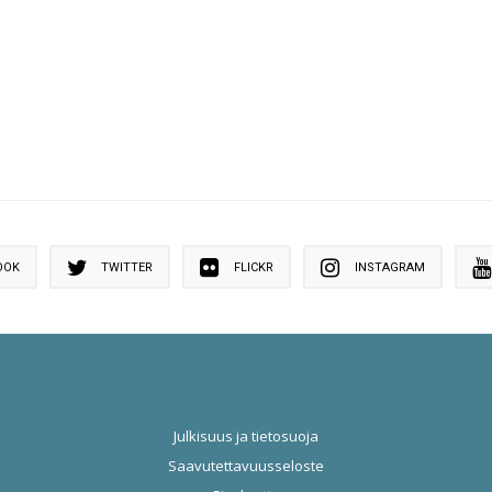
OOK
TWITTER
FLICKR
INSTAGRAM
Julkisuus ja tietosuoja
Saavutettavuusseloste