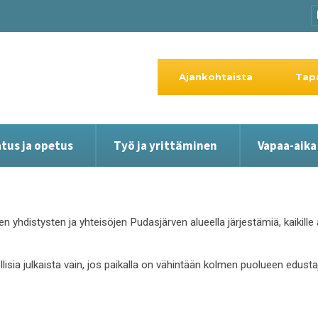
Ajankohtaista
Tap
tus ja opetus
Työ ja yrittäminen
Vapaa-aika
en yhdistysten ja yhteisöjen Pudasjärven alueella järjestämiä, kaikil
ollisia julkaista vain, jos paikalla on vähintään kolmen puolueen edust