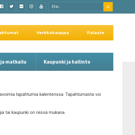
ahtumat
Verkkokauppa
Palaute
 ja matkailu
Kaupunki ja hallinto
le avoimia tapahtumia kalenterissa. Tapahtumasta voi
ajia tai kaupunki on niissä mukana.