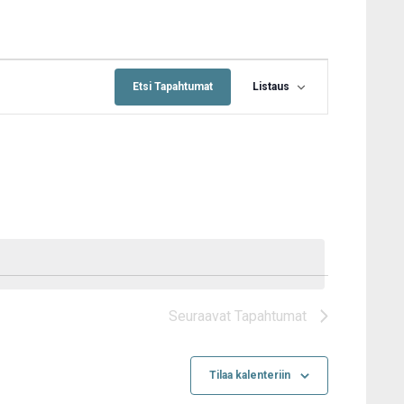
Tapahtuma
Views
Etsi Tapahtumat
Listaus
Navigation
Seuraavat
Tapahtumat
Tilaa kalenteriin