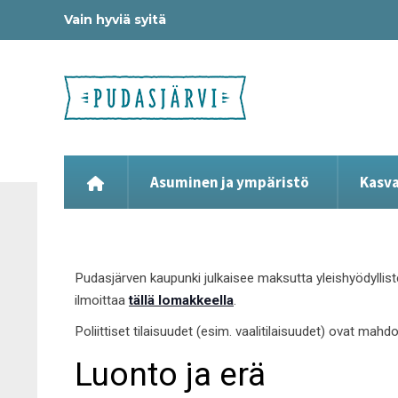
Vain hyviä syitä
Asuminen ja ympäristö
Kasva
Pudasjärven kaupunki julkaisee maksutta yleishyödyllist
ilmoittaa
tällä lomakkeella
.
Poliittiset tilaisuudet (esim. vaalitilaisuudet) ovat mahd
Luonto ja erä