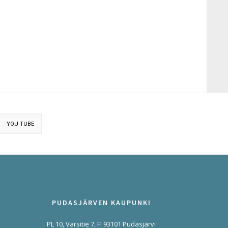
YOU TUBE
PUDASJÄRVEN KAUPUNKI
PL 10, Varsitie 7, FI 93101 Pudasjärvi