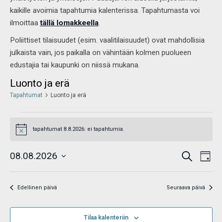
kaikille avoimia tapahtumia kalenterissa. Tapahtumasta voi
ilmoittaa
tällä lomakkeella
.
Poliittiset tilaisuudet (esim. vaalitilaisuudet) ovat mahdollisia
julkaista vain, jos paikalla on vähintään kolmen puolueen
edustajia tai kaupunki on niissä mukana.
Luonto ja erä
Tapahtumat
Luonto ja erä
tapahtumat 8.8.2026: ei tapahtumia.
Notice
Tapahtumat
Tap
08.08.2026
Etsi
Etsi
Päivä
View
aja
Valitse
Navi
Näkymät
navigointi
päivä.
Edellinen päivä
Seuraava päivä
Tilaa kalenteriin