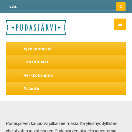
Ajankohtaista
Tapahtumat
Verkkokauppa
Palaute
Pudasjärven kaupunki julkaisee maksutta yleishyödyllisten
yhdistysten ja yhteisöjen Pudasjärven alueella järjestämiä,