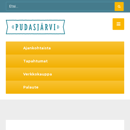
Ajankohtaista
Tapahtumat
Verkkokauppa
Palaute