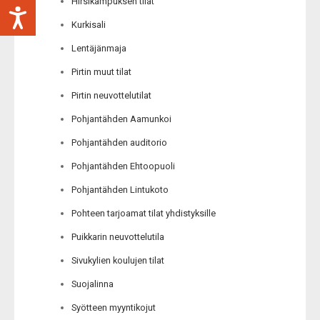
Hirsikampuksen tilat
Kurkisali
Lentäjänmaja
Pirtin muut tilat
Pirtin neuvottelutilat
Pohjantähden Aamunkoi
Pohjantähden auditorio
Pohjantähden Ehtoopuoli
Pohjantähden Lintukoto
Pohteen tarjoamat tilat yhdistyksille
Puikkarin neuvottelutila
Sivukylien koulujen tilat
Suojalinna
Syötteen myyntikojut