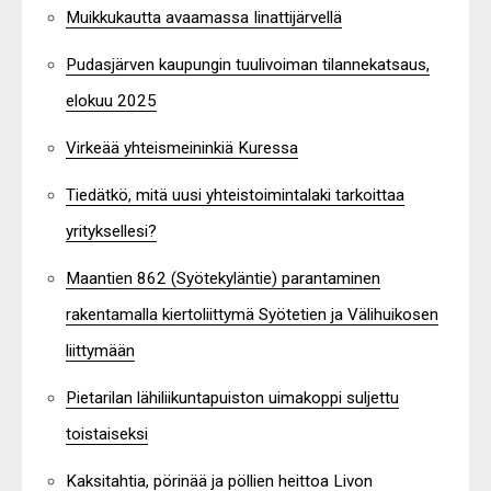
Muikkukautta avaamassa Iinattijärvellä
Pudasjärven kaupungin tuulivoiman tilannekatsaus,
elokuu 2025
Virkeää yhteismeininkiä Kuressa
Tiedätkö, mitä uusi yhteistoimintalaki tarkoittaa
yrityksellesi?
Maantien 862 (Syötekyläntie) parantaminen
rakentamalla kiertoliittymä Syötetien ja Välihuikosen
liittymään
Pietarilan lähiliikuntapuiston uimakoppi suljettu
toistaiseksi
Kaksitahtia, pörinää ja pöllien heittoa Livon