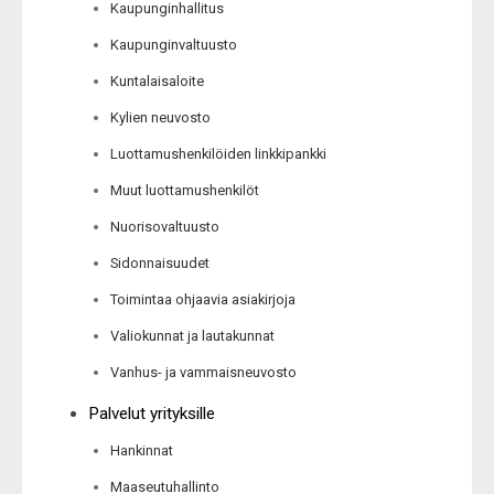
Kaupunginhallitus
Kaupunginvaltuusto
Kuntalaisaloite
Kylien neuvosto
Luottamushenkilöiden linkkipankki
Muut luottamushenkilöt
Nuorisovaltuusto
Sidonnaisuudet
Toimintaa ohjaavia asiakirjoja
Valiokunnat ja lautakunnat
Vanhus- ja vammaisneuvosto
Palvelut yrityksille
Hankinnat
Maaseutuhallinto