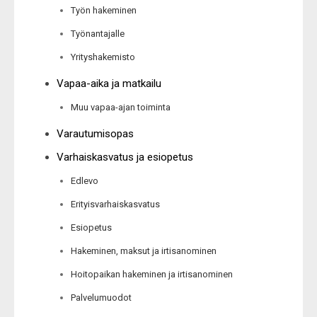
Työn hakeminen
Työnantajalle
Yrityshakemisto
Vapaa-aika ja matkailu
Muu vapaa-ajan toiminta
Varautumisopas
Varhaiskasvatus ja esiopetus
Edlevo
Erityisvarhaiskasvatus
Esiopetus
Hakeminen, maksut ja irtisanominen
Hoitopaikan hakeminen ja irtisanominen
Palvelumuodot