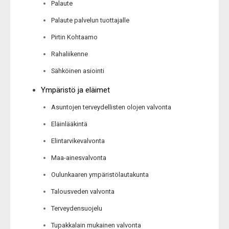
Palaute
Palaute palvelun tuottajalle
Pirtin Kohtaamo
Rahaliikenne
Sähköinen asiointi
Ympäristö ja eläimet
Asuntojen terveydellisten olojen valvonta
Eläinlääkintä
Elintarvikevalvonta
Maa-ainesvalvonta
Oulunkaaren ympäristölautakunta
Talousveden valvonta
Terveydensuojelu
Tupakkalain mukainen valvonta