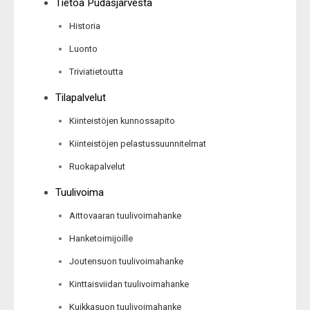
Tietoa Pudasjärvestä
Historia
Luonto
Triviatietoutta
Tilapalvelut
Kiinteistöjen kunnossapito
Kiinteistöjen pelastussuunnitelmat
Ruokapalvelut
Tuulivoima
Aittovaaran tuulivoimahanke
Hanketoimijoille
Joutensuon tuulivoimahanke
Kinttaisviidan tuulivoimahanke
Kuikkasuon tuulivoimahanke