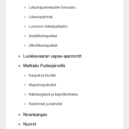
Liikuntapalveluiden hinnasto
Liikuntaryhmät
Luonnon virkistyskäyttö
Sisäliikuntapaikat
Ulkoliikuntapaikat
Luokkavaaran vapaa-ajantontit
Matkailu Pudasjärvellä
Kaupat ja kioskit
Majoituspalvelut
Nähtävyyksiä ja käyntikohteita
Ravintolat ja kahvilat
Nivankangas
Nuoret