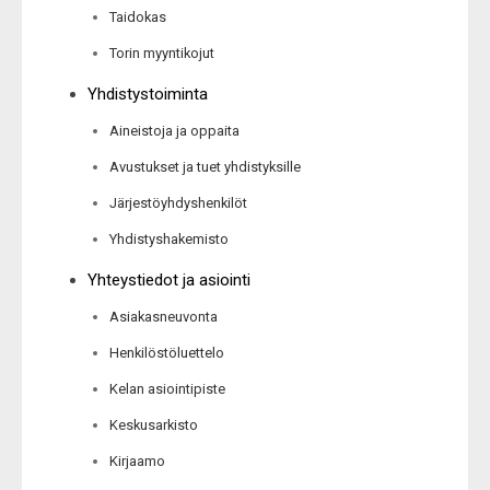
Taidokas
Torin myyntikojut
Yhdistystoiminta
Aineistoja ja oppaita
Avustukset ja tuet yhdistyksille
Järjestöyhdyshenkilöt
Yhdistyshakemisto
Yhteystiedot ja asiointi
Asiakasneuvonta
Henkilöstöluettelo
Kelan asiointipiste
Keskusarkisto
Kirjaamo