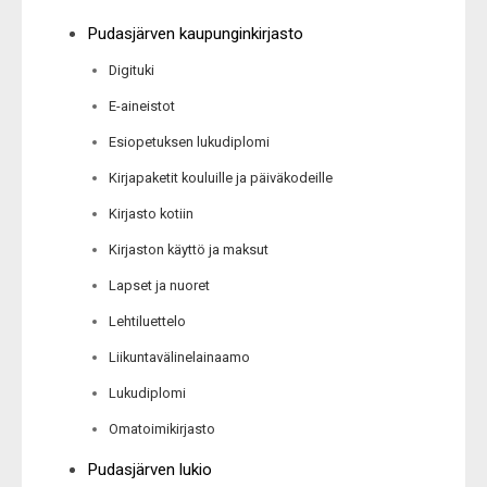
Pudasjärven kaupunginkirjasto
Digituki
E-aineistot
Esiopetuksen lukudiplomi
Kirjapaketit kouluille ja päiväkodeille
Kirjasto kotiin
Kirjaston käyttö ja maksut
Lapset ja nuoret
Lehtiluettelo
Liikuntavälinelainaamo
Lukudiplomi
Omatoimikirjasto
Pudasjärven lukio