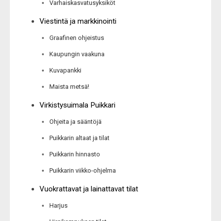
Varhaiskasvatusyksiköt
Viestintä ja markkinointi
Graafinen ohjeistus
Kaupungin vaakuna
Kuvapankki
Maista metsä!
Virkistysuimala Puikkari
Ohjeita ja sääntöjä
Puikkarin altaat ja tilat
Puikkarin hinnasto
Puikkarin viikko-ohjelma
Vuokrattavat ja lainattavat tilat
Harjus