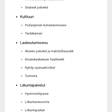
Sisäiset palvelut
Kulttuuri
Pudasjärven kotiseutumuseo
Taidekamari
Laskeutumissivu
Alueen palvelut ja mahdollisuudet
Ilmailukeskuksen fasiliteetit
Ryhdy operaattoriksi!
Toiminta
Liikuntapalvelut
Hyvinvointipassi
Liikuntaneuvonta
Liikuntapaikat