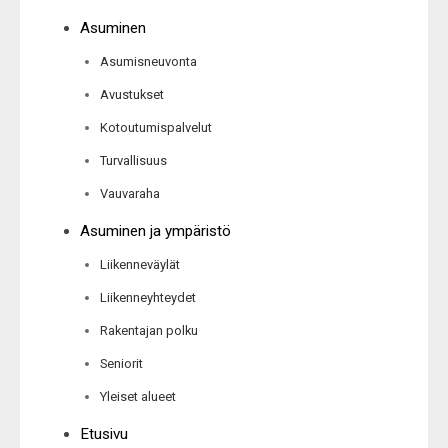
Asuminen
Asumisneuvonta
Avustukset
Kotoutumispalvelut
Turvallisuus
Vauvaraha
Asuminen ja ympäristö
Liikenneväylät
Liikenneyhteydet
Rakentajan polku
Seniorit
Yleiset alueet
Etusivu