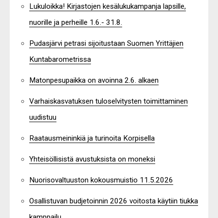
Lukuloikka! Kirjastojen kesälukukampanja lapsille,
nuorille ja perheille 1.6.- 31.8.
Pudasjärvi petrasi sijoitustaan Suomen Yrittäjien
Kuntabarometrissa
Matonpesupaikka on avoinna 2.6. alkaen
Varhaiskasvatuksen tuloselvitysten toimittaminen
uudistuu
Raatausmeininkiä ja turinoita Korpisella
Yhteisöllisistä avustuksista on moneksi
Nuorisovaltuuston kokousmuistio 11.5.2026
Osallistuvan budjetoinnin 2026 voitosta käytiin tiukka
kamppailu