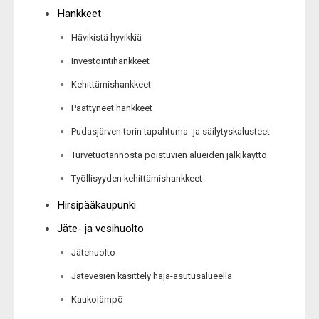
Hankkeet
Hävikistä hyvikkiä
Investointihankkeet
Kehittämishankkeet
Päättyneet hankkeet
Pudasjärven torin tapahtuma- ja säilytyskalusteet
Turvetuotannosta poistuvien alueiden jälkikäyttö
Työllisyyden kehittämishankkeet
Hirsipääkaupunki
Jäte- ja vesihuolto
Jätehuolto
Jätevesien käsittely haja-asutusalueella
Kaukolämpö