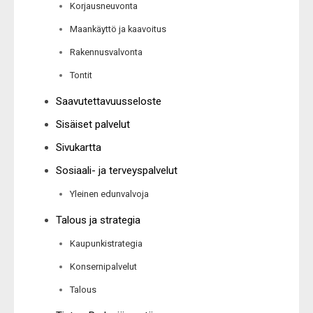
Korjausneuvonta
Maankäyttö ja kaavoitus
Rakennusvalvonta
Tontit
Saavutettavuusseloste
Sisäiset palvelut
Sivukartta
Sosiaali- ja terveyspalvelut
Yleinen edunvalvoja
Talous ja strategia
Kaupunkistrategia
Konsernipalvelut
Talous