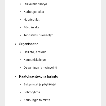
Etsivä nuorisotyö
Kerhot ja retket
Nuorisotilat
Pöydän alta
Tehostettu nuorisotyö
Organisaatio
Hallinto ja talous
Kaupunkikehitys
Osaaminen ja hyvinvointi
Päätöksenteko ja hallinto
Esityslistat ja pöytäkirjat
Johtoryhmä
Kaupungin toiminta