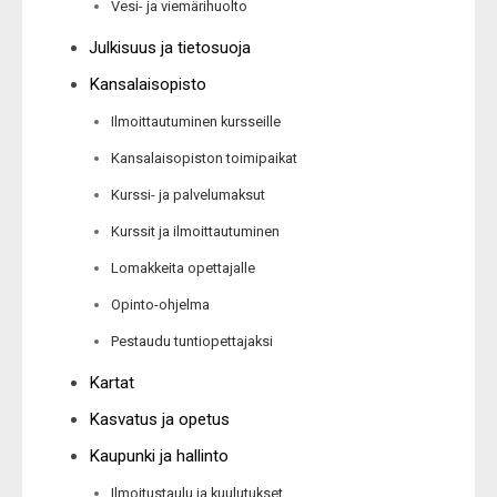
Vesi- ja viemärihuolto
Julkisuus ja tietosuoja
Kansalaisopisto
Ilmoittautuminen kursseille
Kansalaisopiston toimipaikat
Kurssi- ja palvelumaksut
Kurssit ja ilmoittautuminen
Lomakkeita opettajalle
Opinto-ohjelma
Pestaudu tuntiopettajaksi
Kartat
Kasvatus ja opetus
Kaupunki ja hallinto
Ilmoitustaulu ja kuulutukset