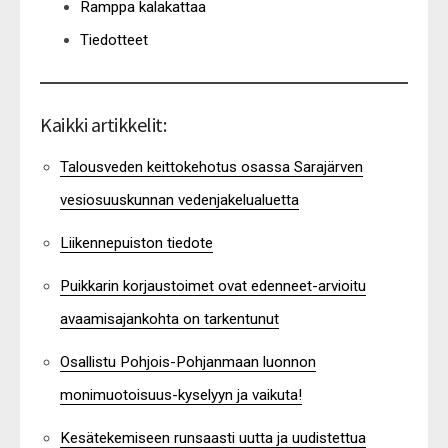
Ramppa kalakattaa
Tiedotteet
Kaikki artikkelit:
Talousveden keittokehotus osassa Sarajärven
vesiosuuskunnan vedenjakelualuetta
Liikennepuiston tiedote
Puikkarin korjaustoimet ovat edenneet-arvioitu
avaamisajankohta on tarkentunut
Osallistu Pohjois-Pohjanmaan luonnon
monimuotoisuus-kyselyyn ja vaikuta!
Kesätekemiseen runsaasti uutta ja uudistettua