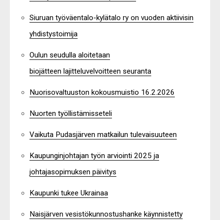
Siuruan työväentalo-kylätalo ry on vuoden aktiivisin
yhdistystoimija
Oulun seudulla aloitetaan
biojätteen lajitteluvelvoitteen seuranta
Nuorisovaltuuston kokousmuistio 16.2.2026
Nuorten työllistämisseteli
Vaikuta Pudasjärven matkailun tulevaisuuteen
Kaupunginjohtajan työn arviointi 2025 ja
johtajasopimuksen päivitys
Kaupunki tukee Ukrainaa
Naisjärven vesistökunnostushanke käynnistetty