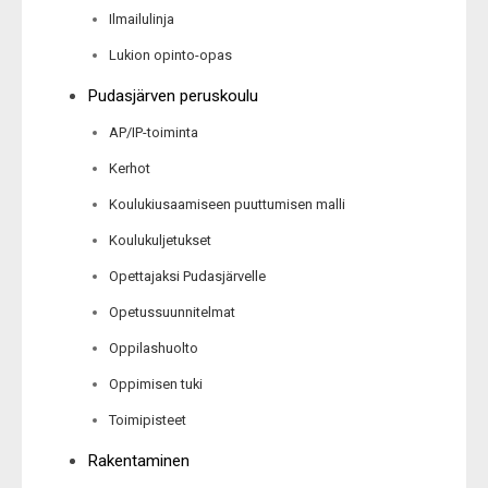
Ilmailulinja
Lukion opinto-opas
Pudasjärven peruskoulu
AP/IP-toiminta
Kerhot
Koulukiusaamiseen puuttumisen malli
Koulukuljetukset
Opettajaksi Pudasjärvelle
Opetussuunnitelmat
Oppilashuolto
Oppimisen tuki
Toimipisteet
Rakentaminen