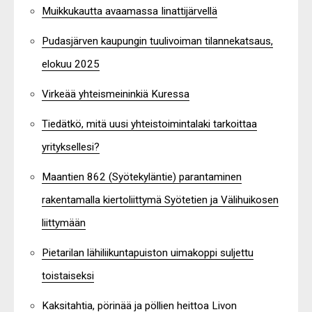
Muikkukautta avaamassa Iinattijärvellä
Pudasjärven kaupungin tuulivoiman tilannekatsaus,
elokuu 2025
Virkeää yhteismeininkiä Kuressa
Tiedätkö, mitä uusi yhteistoimintalaki tarkoittaa
yrityksellesi?
Maantien 862 (Syötekyläntie) parantaminen
rakentamalla kiertoliittymä Syötetien ja Välihuikosen
liittymään
Pietarilan lähiliikuntapuiston uimakoppi suljettu
toistaiseksi
Kaksitahtia, pörinää ja pöllien heittoa Livon