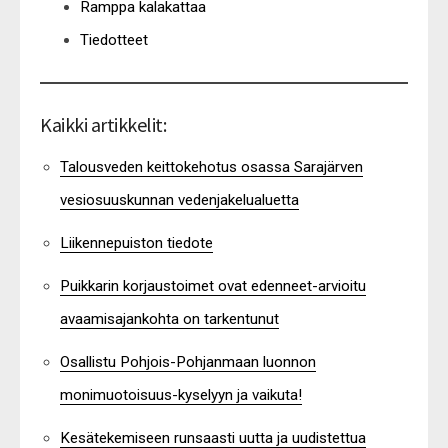
Ramppa kalakattaa
Tiedotteet
Kaikki artikkelit:
Talousveden keittokehotus osassa Sarajärven
vesiosuuskunnan vedenjakelualuetta
Liikennepuiston tiedote
Puikkarin korjaustoimet ovat edenneet-arvioitu
avaamisajankohta on tarkentunut
Osallistu Pohjois-Pohjanmaan luonnon
monimuotoisuus-kyselyyn ja vaikuta!
Kesätekemiseen runsaasti uutta ja uudistettua