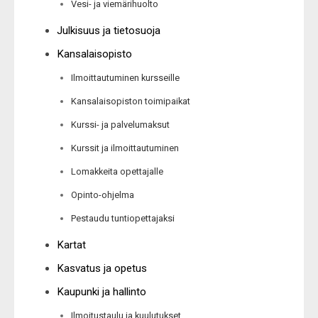
Vesi- ja viemärihuolto
Julkisuus ja tietosuoja
Kansalaisopisto
Ilmoittautuminen kursseille
Kansalaisopiston toimipaikat
Kurssi- ja palvelumaksut
Kurssit ja ilmoittautuminen
Lomakkeita opettajalle
Opinto-ohjelma
Pestaudu tuntiopettajaksi
Kartat
Kasvatus ja opetus
Kaupunki ja hallinto
Ilmoitustaulu ja kuulutukset