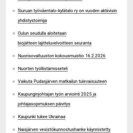
Siuruan työväentalo-kylätalo ry on vuoden aktiivisin
yhdistystoimija
Oulun seudulla aloitetaan
biojätteen lajitteluvelvoitteen seuranta
Nuorisovaltuuston kokousmuistio 16.2.2026
Nuorten työllistämisseteli
Vaikuta Pudasjärven matkailun tulevaisuuteen
Kaupunginjohtajan työn arviointi 2025 ja
johtajasopimuksen päivitys
Kaupunki tukee Ukrainaa
Naisjärven vesistökunnostushanke käynnistetty