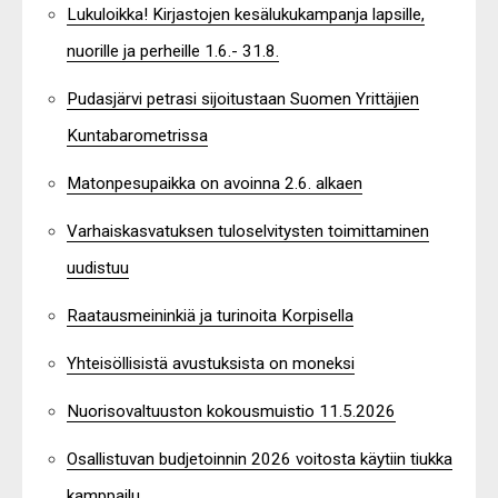
Lukuloikka! Kirjastojen kesälukukampanja lapsille,
nuorille ja perheille 1.6.- 31.8.
Pudasjärvi petrasi sijoitustaan Suomen Yrittäjien
Kuntabarometrissa
Matonpesupaikka on avoinna 2.6. alkaen
Varhaiskasvatuksen tuloselvitysten toimittaminen
uudistuu
Raatausmeininkiä ja turinoita Korpisella
Yhteisöllisistä avustuksista on moneksi
Nuorisovaltuuston kokousmuistio 11.5.2026
Osallistuvan budjetoinnin 2026 voitosta käytiin tiukka
kamppailu