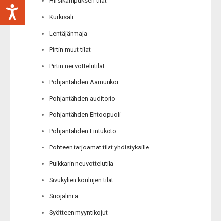
Hirsikampuksen tilat
Kurkisali
Lentäjänmaja
Pirtin muut tilat
Pirtin neuvottelutilat
Pohjantähden Aamunkoi
Pohjantähden auditorio
Pohjantähden Ehtoopuoli
Pohjantähden Lintukoto
Pohteen tarjoamat tilat yhdistyksille
Puikkarin neuvottelutila
Sivukylien koulujen tilat
Suojalinna
Syötteen myyntikojut