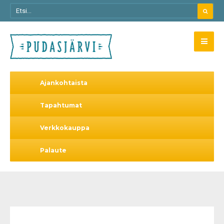
Ajankohtaista
Tapahtumat
Verkkokauppa
Palaute