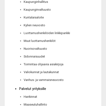
Kaupunginhallitus
Kaupunginvaltuusto
Kuntalaisaloite
Kylien neuvosto
Luottamushenkilöiden linkkipankki
Muut luottamushenkilöt
Nuorisovaltuusto
Sidonnaisuudet
Toimintaa ohjaavia asiakirjoja
Valiokunnat ja lautakunnat
Vanhus- ja vammaisneuvosto
Palvelut yrityksille
Hankinnat
Maaseutuhallinto