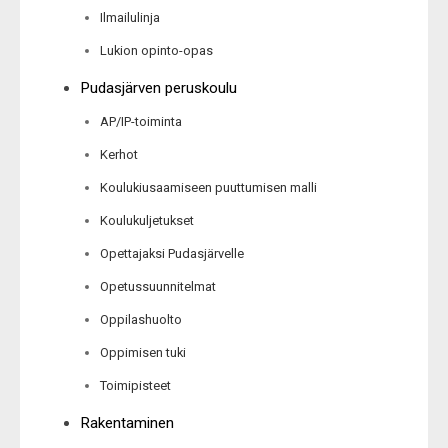
Ilmailulinja
Lukion opinto-opas
Pudasjärven peruskoulu
AP/IP-toiminta
Kerhot
Koulukiusaamiseen puuttumisen malli
Koulukuljetukset
Opettajaksi Pudasjärvelle
Opetussuunnitelmat
Oppilashuolto
Oppimisen tuki
Toimipisteet
Rakentaminen