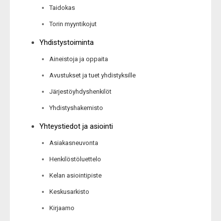
Taidokas
Torin myyntikojut
Yhdistystoiminta
Aineistoja ja oppaita
Avustukset ja tuet yhdistyksille
Järjestöyhdyshenkilöt
Yhdistyshakemisto
Yhteystiedot ja asiointi
Asiakasneuvonta
Henkilöstöluettelo
Kelan asiointipiste
Keskusarkisto
Kirjaamo