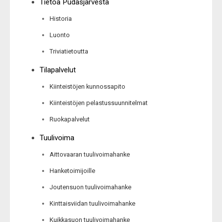
Tietoa Pudasjärvestä
Historia
Luonto
Triviatietoutta
Tilapalvelut
Kiinteistöjen kunnossapito
Kiinteistöjen pelastussuunnitelmat
Ruokapalvelut
Tuulivoima
Aittovaaran tuulivoimahanke
Hanketoimijoille
Joutensuon tuulivoimahanke
Kinttaisviidan tuulivoimahanke
Kuikkasuon tuulivoimahanke