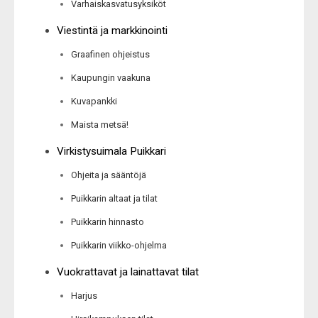
Varhaiskasvatusyksiköt
Viestintä ja markkinointi
Graafinen ohjeistus
Kaupungin vaakuna
Kuvapankki
Maista metsä!
Virkistysuimala Puikkari
Ohjeita ja sääntöjä
Puikkarin altaat ja tilat
Puikkarin hinnasto
Puikkarin viikko-ohjelma
Vuokrattavat ja lainattavat tilat
Harjus