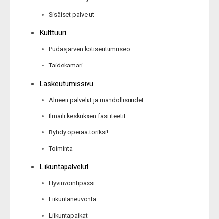
Sisäiset palvelut
Kulttuuri
Pudasjärven kotiseutumuseo
Taidekamari
Laskeutumissivu
Alueen palvelut ja mahdollisuudet
Ilmailukeskuksen fasiliteetit
Ryhdy operaattoriksi!
Toiminta
Liikuntapalvelut
Hyvinvointipassi
Liikuntaneuvonta
Liikuntapaikat