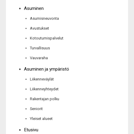
Asuminen
Asumisneuvonta
Avustukset
Kotoutumispalvelut
Turvallisuus
Vauvaraha
Asuminen ja ympäristö
Liikenneväylät
Liikenneyhteydet
Rakentajan polku
Seniorit
Yleiset alueet
Etusivu