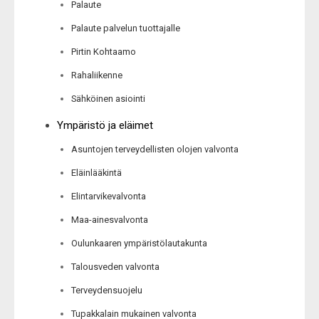
Palaute
Palaute palvelun tuottajalle
Pirtin Kohtaamo
Rahaliikenne
Sähköinen asiointi
Ympäristö ja eläimet
Asuntojen terveydellisten olojen valvonta
Eläinlääkintä
Elintarvikevalvonta
Maa-ainesvalvonta
Oulunkaaren ympäristölautakunta
Talousveden valvonta
Terveydensuojelu
Tupakkalain mukainen valvonta