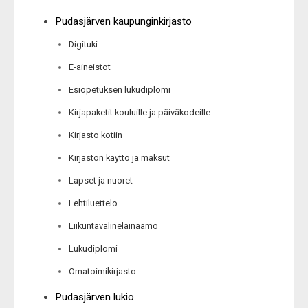
Pudasjärven kaupunginkirjasto
Digituki
E-aineistot
Esiopetuksen lukudiplomi
Kirjapaketit kouluille ja päiväkodeille
Kirjasto kotiin
Kirjaston käyttö ja maksut
Lapset ja nuoret
Lehtiluettelo
Liikuntavälinelainaamo
Lukudiplomi
Omatoimikirjasto
Pudasjärven lukio