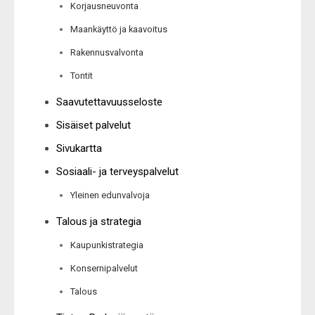
Korjausneuvonta
Maankäyttö ja kaavoitus
Rakennusvalvonta
Tontit
Saavutettavuusseloste
Sisäiset palvelut
Sivukartta
Sosiaali- ja terveyspalvelut
Yleinen edunvalvoja
Talous ja strategia
Kaupunkistrategia
Konsernipalvelut
Talous