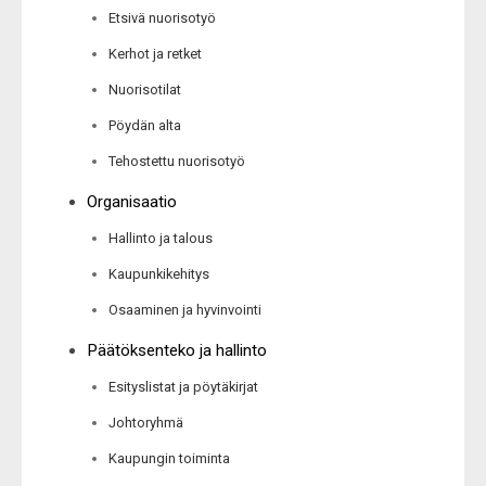
Etsivä nuorisotyö
Kerhot ja retket
Nuorisotilat
Pöydän alta
Tehostettu nuorisotyö
Organisaatio
Hallinto ja talous
Kaupunkikehitys
Osaaminen ja hyvinvointi
Päätöksenteko ja hallinto
Esityslistat ja pöytäkirjat
Johtoryhmä
Kaupungin toiminta