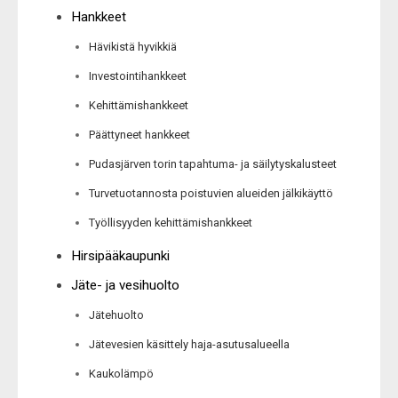
Hankkeet
Hävikistä hyvikkiä
Investointihankkeet
Kehittämishankkeet
Päättyneet hankkeet
Pudasjärven torin tapahtuma- ja säilytyskalusteet
Turvetuotannosta poistuvien alueiden jälkikäyttö
Työllisyyden kehittämishankkeet
Hirsipääkaupunki
Jäte- ja vesihuolto
Jätehuolto
Jätevesien käsittely haja-asutusalueella
Kaukolämpö