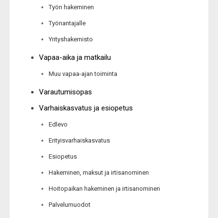
Työn hakeminen
Työnantajalle
Yrityshakemisto
Vapaa-aika ja matkailu
Muu vapaa-ajan toiminta
Varautumisopas
Varhaiskasvatus ja esiopetus
Edlevo
Erityisvarhaiskasvatus
Esiopetus
Hakeminen, maksut ja irtisanominen
Hoitopaikan hakeminen ja irtisanominen
Palvelumuodot