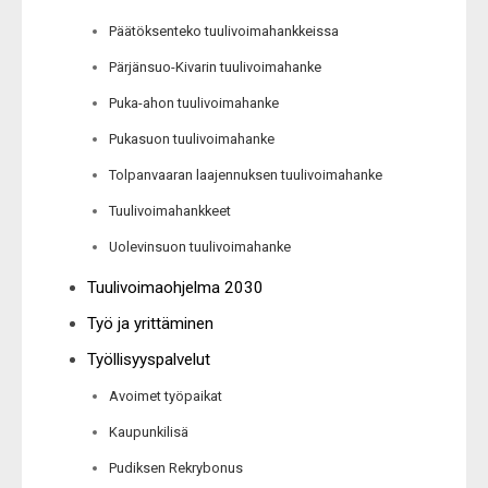
Päätöksenteko tuulivoimahankkeissa
Pärjänsuo-Kivarin tuulivoimahanke
Puka-ahon tuulivoimahanke
Pukasuon tuulivoimahanke
Tolpanvaaran laajennuksen tuulivoimahanke
Tuulivoimahankkeet
Uolevinsuon tuulivoimahanke
Tuulivoimaohjelma 2030
Työ ja yrittäminen
Työllisyyspalvelut
Avoimet työpaikat
Kaupunkilisä
Pudiksen Rekrybonus