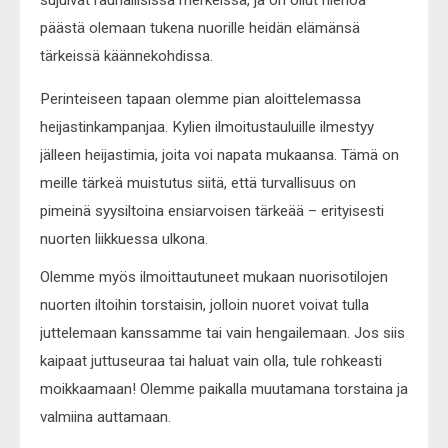
päästä olemaan tukena nuorille heidän elämänsä
tärkeissä käännekohdissa.
Perinteiseen tapaan olemme pian aloittelemassa
heijastinkampanjaa. Kylien ilmoitustauluille ilmestyy
jälleen heijastimia, joita voi napata mukaansa. Tämä on
meille tärkeä muistutus siitä, että turvallisuus on
pimeinä syysiltoina ensiarvoisen tärkeää – erityisesti
nuorten liikkuessa ulkona.
Olemme myös ilmoittautuneet mukaan nuorisotilojen
nuorten iltoihin torstaisin, jolloin nuoret voivat tulla
juttelemaan kanssamme tai vain hengailemaan. Jos siis
kaipaat juttuseuraa tai haluat vain olla, tule rohkeasti
moikkaamaan! Olemme paikalla muutamana torstaina ja
valmiina auttamaan.