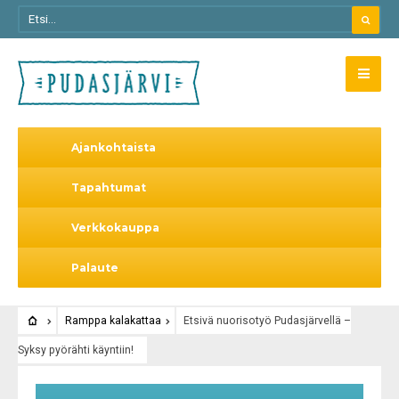
Ajankohtaista
Tapahtumat
Verkkokauppa
Palaute
Ramppa kalakattaa
Etsivä nuorisotyö Pudasjärvellä –
Syksy pyörähti käyntiin!