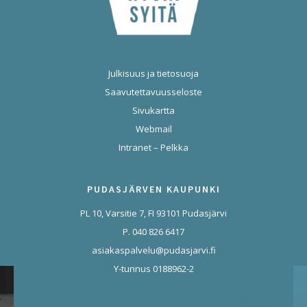
Julkisuus ja tietosuoja
Saavutettavuusseloste
Sivukartta
Webmail
Intranet – Pelkka
PUDASJÄRVEN KAUPUNKI
PL 10, Varsitie 7, FI 93101 Pudasjärvi
P. 040 826 6417
asiakaspalvelu@pudasjarvi.fi
Y-tunnus 0188962-2