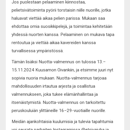
Jos puolestaan pelaaminen kiinnostaa,
pelietsivätoiminta pyörii torstaisin niille nuorille, jotka
haluavat viettää aikaa pelien parissa. Mukaan saa
ehdottaa omia suosikkipelejä, ja toimintaa kehitetään
yhdessä nuorten kanssa. Pelaaminen on mukava tapa
rentoutua ja viettää aikaa kavereiden kanssa
turvallisessa ympäristössä.
Tämän lisäksi Nuotta-valmennus on tulossa 13.–
15.11.2024 Kuusamon Oivankiin, ja etsimme juuri nyt
sopivia nuoria mukaan. Nuotta-valmennus tarjoaa
mahdollisuuden irtautua arjesta ja osallistua
valmennukseen, joka tukee elämänhallintaa ja
itsenäistymistä. Nuotta-valmennus on tarkoitettu
peruskouluiän ylittäneille 16–29-vuotiaille nuorille.
Meidän ajankohtaisia kuulumisia ja tulevia tapahtumia
voi seurata parhaiten Instagramissa @etsivajuha ja