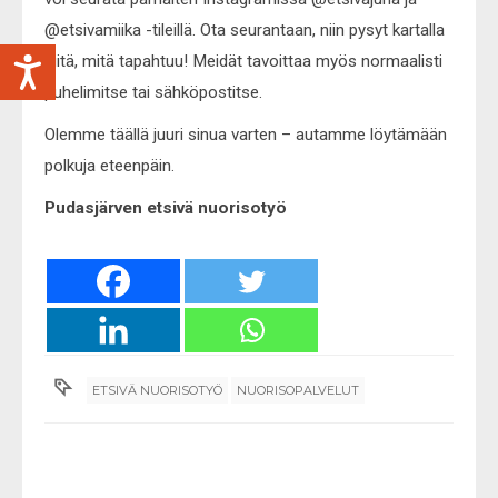
@etsivamiika -tileillä. Ota seurantaan, niin pysyt kartalla
siitä, mitä tapahtuu! Meidät tavoittaa myös normaalisti
puhelimitse tai sähköpostitse.
Olemme täällä juuri sinua varten – autamme löytämään
polkuja eteenpäin.
Pudasjärven etsivä nuorisotyö
ETSIVÄ NUORISOTYÖ
NUORISOPALVELUT