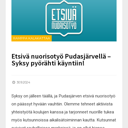
RAMPPA KALAKATTAA
Etsivä nuorisotyö Pudasjärvellä –
Syksy pyörähti käyntiin!
30.9.2024
Syksy on jälleen täällä, ja Pudasjärven etsivä nuorisotyö
on päässyt hyvään vauhtiin. Olemme tehneet aktiivista
yhteistyötä koulujen kanssa ja tarjonneet nuorille tukea
myös kutsunnoissa aikalisätoiminnan kautta. Kutsunnat
sujuivat rauhallisissa merkeissä, ja on ollut hienoa