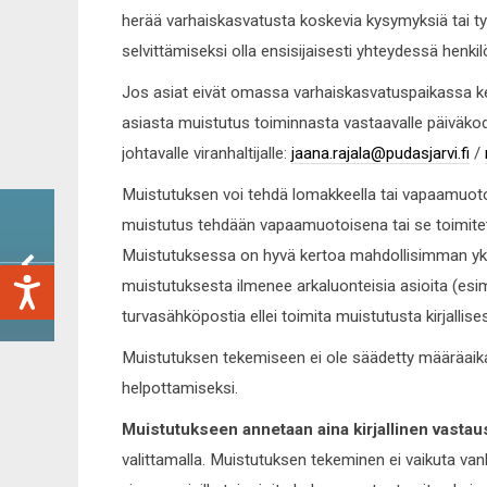
herää varhaiskasvatusta koskevia kysymyksiä tai t
selvittämiseksi olla ensisijaisesti yhteydessä henki
Jos asiat eivät omassa varhaiskasvatuspaikassa kes
asiasta muistutus toiminnasta vastaavalle päiväkodi
johtavalle viranhaltijalle:
jaana.rajala@pudasjarvi.fi
/
Muistutuksen voi tehdä lomakkeella tai vapaamuotoi
muistutus tehdään vapaamuotoisena tai se toimitet
Muistutuksessa on hyvä kertoa mahdollisimman yksi
muistutuksesta ilmenee arkaluonteisia asioita (esim. 
turvasähköpostia ellei toimita muistutusta kirjallise
Muistutuksen tekemiseen ei ole säädetty määräaika
helpottamiseksi.
Muistutukseen annetaan aina kirjallinen vastau
valittamalla. Muistutuksen tekeminen ei vaikuta va