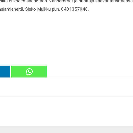
n siitä erikseen säädetään. Vanhemmat ja huoltaja saavat tarvittaessa
asiamieheltä, Sisko Muikku puh. 0401357946,