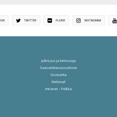
OOK
TWITTER
FLICKR
INSTAGRAM
Julkisuus ja tietosuoja
Saavutettavuusseloste
Sivukartta
Webmail
Intranet – Pelkka