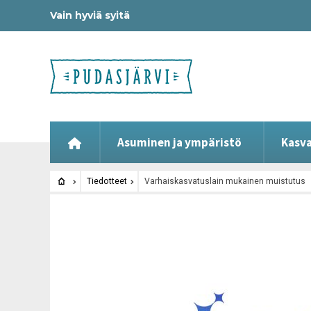
Vain hyviä syitä
Asuminen ja ympäristö
Kasva
Tiedotteet
Varhaiskasvatuslain mukainen muistutus