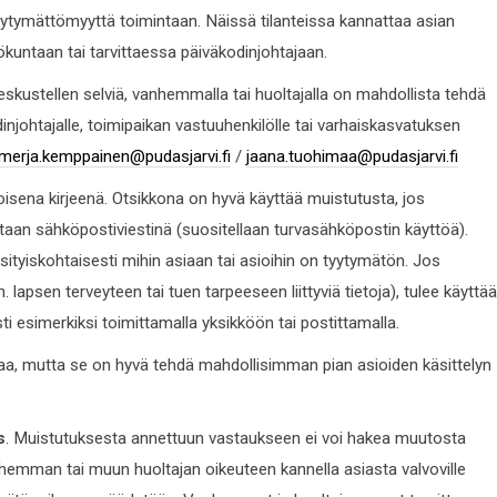
yytymättömyyttä toimintaan. Näissä tilanteissa kannattaa asian
lökuntaan tai tarvittaessa päiväkodinjohtajaan.
kustellen selviä, vanhemmalla tai huoltajalla on mahdollista tehdä
njohtajalle, toimipaikan vastuuhenkilölle tai varhaiskasvatuksen
merja.kemppainen@pudasjarvi.fi
/
jaana.tuohimaa@pudasjarvi.fi
sena kirjeenä. Otsikkona on hyvä käyttää muistutusta, jos
aan sähköpostiviestinä (suositellaan turvasähköpostin käyttöä).
tyiskohtaisesti mihin asiaan tai asioihin on tyytymätön. Jos
lapsen terveyteen tai tuen tarpeeseen liittyviä tietoja), tulee käyttää
sti esimerkiksi toimittamalla yksikköön tai postittamalla.
a, mutta se on hyvä tehdä mahdollisimman pian asioiden käsittelyn
s
. Muistutuksesta annettuun vastaukseen ei voi hakea muutosta
nhemman tai muun huoltajan oikeuteen kannella asiasta valvoville