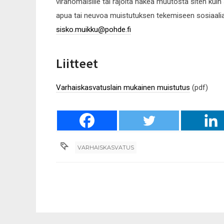
viranomaisille tai rajoita hakea muutosta siten kui
apua tai neuvoa muistutuksen tekemiseen sosiaali
sisko.muikku@pohde.fi
Liitteet
Varhaiskasvatuslain mukainen muistutus
(pdf)
VARHAISKASVATUS