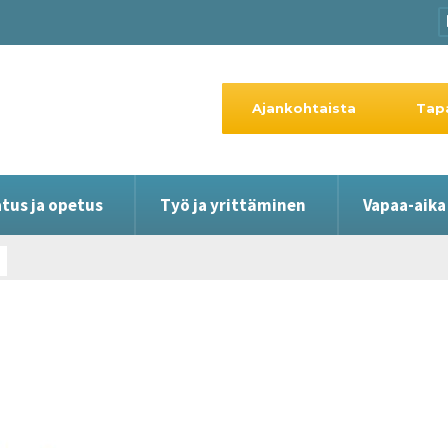
Ajankohtaista
Tap
tus ja opetus
Työ ja yrittäminen
Vapaa-aika