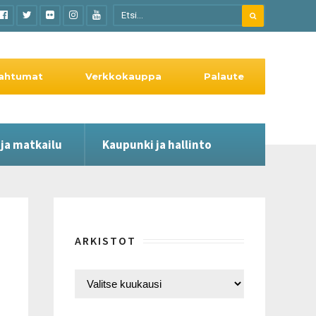
ahtumat
Verkkokauppa
Palaute
 ja matkailu
Kaupunki ja hallinto
ARKISTOT