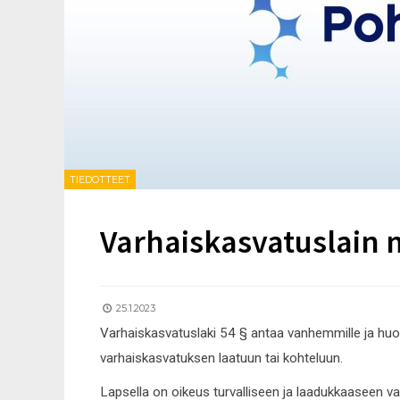
TIEDOTTEET
Varhaiskasvatuslain
25.1.2023
Varhaiskasvatuslaki 54 § antaa vanhemmille ja huol
varhaiskasvatuksen laatuun tai kohteluun.
Lapsella on oikeus turvalliseen ja laadukkaaseen va