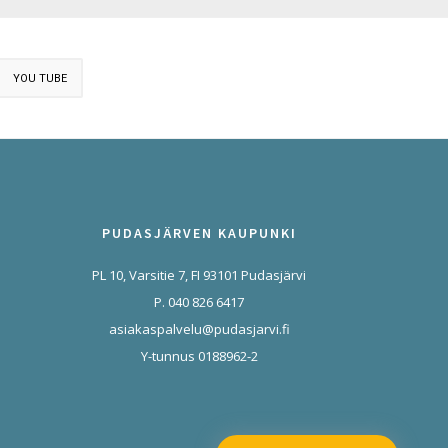
YOU TUBE
PUDASJÄRVEN KAUPUNKI
PL 10, Varsitie 7, FI 93101 Pudasjärvi
P. 040 826 6417
asiakaspalvelu@pudasjarvi.fi
Y-tunnus 0188962-2