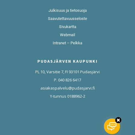
Julkisuus ja tietosuoja
Saavutettavuusseloste
Sivukartta
Webmail
Intranet – Pelkka
PUDASJÄRVEN KAUPUNKI
PL 10, Varsitie 7, FI 93101 Pudasjärvi
P. 040 826 6417
asiakaspalvelu@pudasjarvi.fi
Y-tunnus 0188962-2