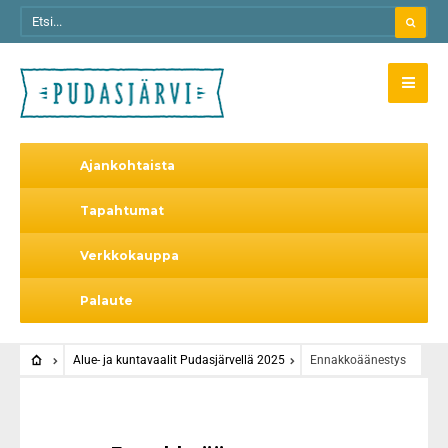
Ajankohtaista
Tapahtumat
Verkkokauppa
Palaute
Alue- ja kuntavaalit Pudasjärvellä 2025
Ennakkoäänestys