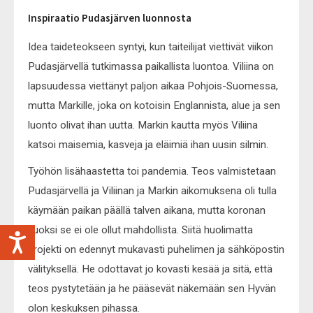
Inspiraatio Pudasjärven luonnosta
Idea taideteokseen syntyi, kun taiteilijat viettivät viikon
Pudasjärvellä tutkimassa paikallista luontoa. Viliina on
lapsuudessa viettänyt paljon aikaa Pohjois-Suomessa,
mutta Markille, joka on kotoisin Englannista, alue ja sen
luonto olivat ihan uutta. Markin kautta myös Viliina
katsoi maisemia, kasveja ja eläimiä ihan uusin silmin.
Työhön lisähaastetta toi pandemia. Teos valmistetaan
Pudasjärvellä ja Viliinan ja Markin aikomuksena oli tulla
käymään paikan päällä talven aikana, mutta koronan
vuoksi se ei ole ollut mahdollista. Siitä huolimatta
projekti on edennyt mukavasti puhelimen ja sähköpostin
välityksellä. He odottavat jo kovasti kesää ja sitä, että
teos pystytetään ja he pääsevät näkemään sen Hyvän
olon keskuksen pihassa.