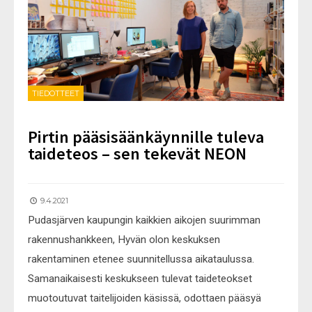
TIEDOTTEET
Pirtin pääsisäänkäynnille tuleva
taideteos – sen tekevät NEON
9.4.2021
Pudasjärven kaupungin kaikkien aikojen suurimman
rakennushankkeen, Hyvän olon keskuksen
rakentaminen etenee suunnitellussa aikataulussa.
Samanaikaisesti keskukseen tulevat taideteokset
muotoutuvat taitelijoiden käsissä, odottaen pääsyä