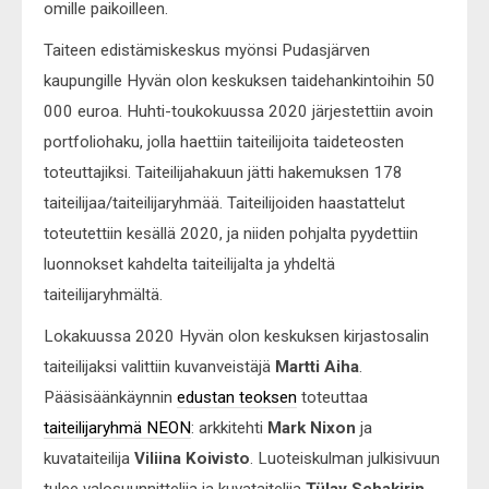
omille paikoilleen.
Taiteen edistämiskeskus myönsi Pudasjärven
kaupungille Hyvän olon keskuksen taidehankintoihin 50
000 euroa. Huhti-toukokuussa 2020 järjestettiin avoin
portfoliohaku, jolla haettiin taiteilijoita taideteosten
toteuttajiksi. Taiteilijahakuun jätti hakemuksen 178
taiteilijaa/taiteilijaryhmää. Taiteilijoiden haastattelut
toteutettiin kesällä 2020, ja niiden pohjalta pyydettiin
luonnokset kahdelta taiteilijalta ja yhdeltä
taiteilijaryhmältä.
Lokakuussa 2020 Hyvän olon keskuksen kirjastosalin
taiteilijaksi valittiin kuvanveistäjä
Martti Aiha
.
Pääsisäänkäynnin
edustan teoksen
toteuttaa
taiteilijaryhmä NEON
: arkkitehti
Mark Nixon
ja
kuvataiteilija
Viliina Koivisto
. Luoteiskulman julkisivuun
tulee valosuunnittelija ja kuvataitelija
Tülay Schakirin