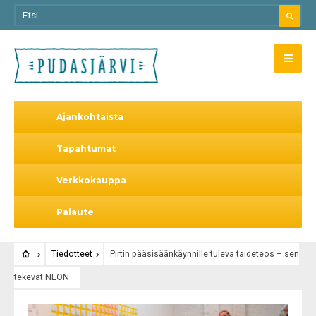
Ajankohtaista
Tapahtumat
Verkkokauppa
Palaute
Tiedotteet
Pirtin pääsisäänkäynnille tuleva taideteos – sen
tekevät NEON