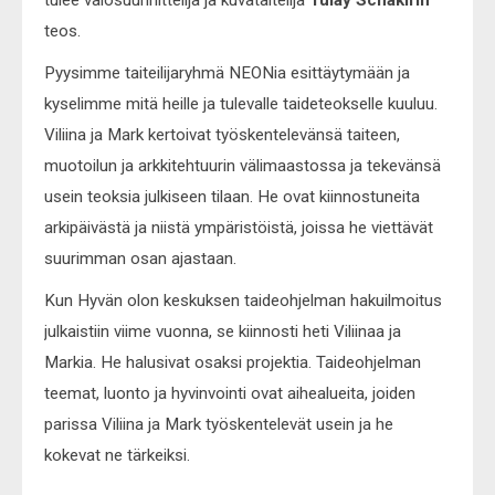
teos.
Pyysimme taiteilijaryhmä NEONia esittäytymään ja
kyselimme mitä heille ja tulevalle taideteokselle kuuluu.
Viliina ja Mark kertoivat työskentelevänsä taiteen,
muotoilun ja arkkitehtuurin välimaastossa ja tekevänsä
usein teoksia julkiseen tilaan. He ovat kiinnostuneita
arkipäivästä ja niistä ympäristöistä, joissa he viettävät
suurimman osan ajastaan.
Kun Hyvän olon keskuksen taideohjelman hakuilmoitus
julkaistiin viime vuonna, se kiinnosti heti Viliinaa ja
Markia. He halusivat osaksi projektia. Taideohjelman
teemat, luonto ja hyvinvointi ovat aihealueita, joiden
parissa Viliina ja Mark työskentelevät usein ja he
kokevat ne tärkeiksi.