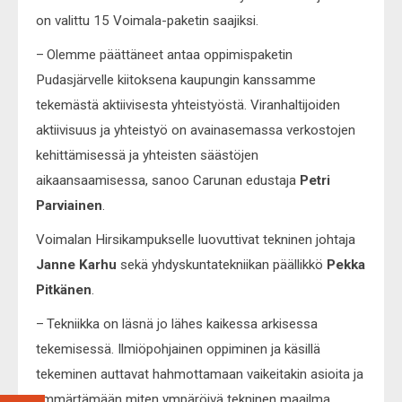
on valittu 15 Voimala-paketin saajiksi.
– Olemme päättäneet antaa oppimispaketin
Pudasjärvelle kiitoksena kaupungin kanssamme
tekemästä aktiivisesta yhteistyöstä. Viranhaltijoiden
aktiivisuus ja yhteistyö on avainasemassa verkostojen
kehittämisessä ja yhteisten säästöjen
aikaansaamisessa, sanoo Carunan edustaja
Petri
Parviainen
.
Voimalan Hirsikampukselle luovuttivat tekninen johtaja
Janne Karhu
sekä yhdyskuntatekniikan päällikkö
Pekka
Pitkänen
.
– Tekniikka on läsnä jo lähes kaikessa arkisessa
tekemisessä. Ilmiöpohjainen oppiminen ja käsillä
tekeminen auttavat hahmottamaan vaikeitakin asioita ja
ymmärtämään miten ympäröivä tekninen maailma