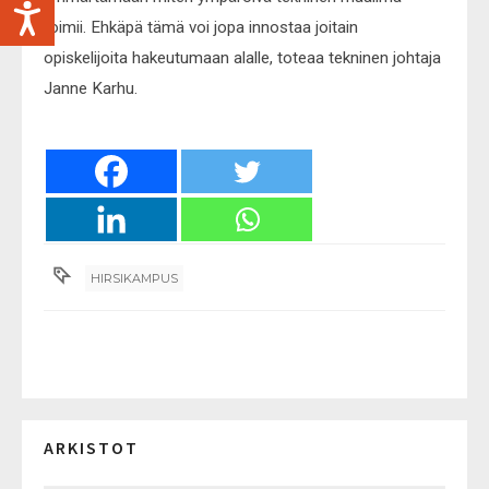
toimii. Ehkäpä tämä voi jopa innostaa joitain
opiskelijoita hakeutumaan alalle, toteaa tekninen johtaja
Janne Karhu.
HIRSIKAMPUS
ARKISTOT