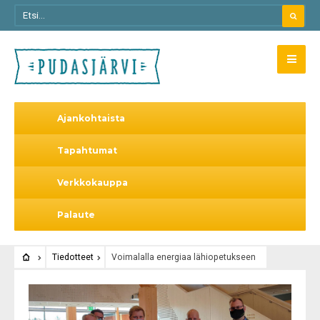
Ajankohtaista
Tapahtumat
Verkkokauppa
Palaute
Tiedotteet
Voimalalla energiaa lähiopetukseen