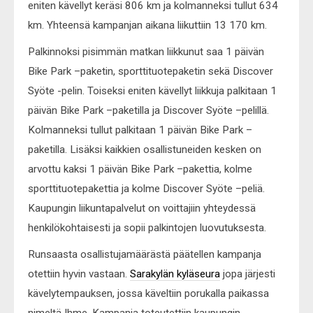
eniten kävellyt keräsi 806 km ja kolmanneksi tullut 634
km. Yhteensä kampanjan aikana liikuttiin 13 170 km.
Palkinnoksi pisimmän matkan liikkunut saa 1 päivän
Bike Park –paketin, sporttituotepaketin sekä Discover
Syöte -pelin. Toiseksi eniten kävellyt liikkuja palkitaan 1
päivän Bike Park –paketilla ja Discover Syöte –pelillä.
Kolmanneksi tullut palkitaan 1 päivän Bike Park –
paketilla. Lisäksi kaikkien osallistuneiden kesken on
arvottu kaksi 1 päivän Bike Park –pakettia, kolme
sporttituotepakettia ja kolme Discover Syöte –peliä.
Kaupungin liikuntapalvelut on voittajiin yhteydessä
henkilökohtaisesti ja sopii palkintojen luovutuksesta.
Runsaasta osallistujamäärästä päätellen kampanja
otettiin hyvin vastaan.
Sarakylän kyläseura
jopa järjesti
kävelytempauksen, jossa käveltiin porukalla paikassa
nimeltä Ihme. Kampanja toteutettiin kaupungin