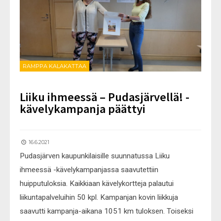
RAMPPA KALAKATTAA
Liiku ihmeessä – Pudasjärvellä! -
kävelykampanja päättyi
16.6.2021
Pudasjärven kaupunkilaisille suunnatussa Liiku
ihmeessä -kävelykampanjassa saavutettiin
huipputuloksia. Kaikkiaan kävelykortteja palautui
liikuntapalveluihin 50 kpl. Kampanjan kovin liikkuja
saavutti kampanja-aikana 1051 km tuloksen. Toiseksi