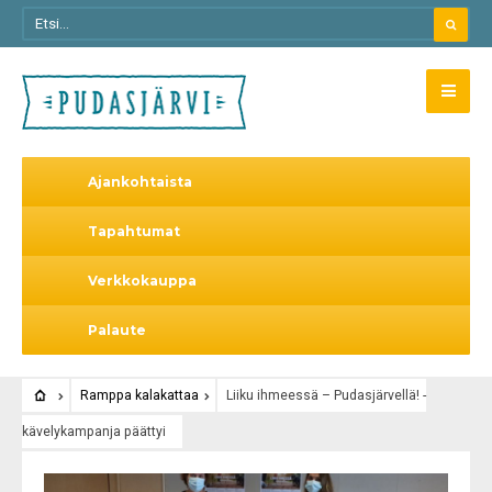
Ajankohtaista
Tapahtumat
Verkkokauppa
Palaute
Ramppa kalakattaa
Liiku ihmeessä – Pudasjärvellä! -
kävelykampanja päättyi