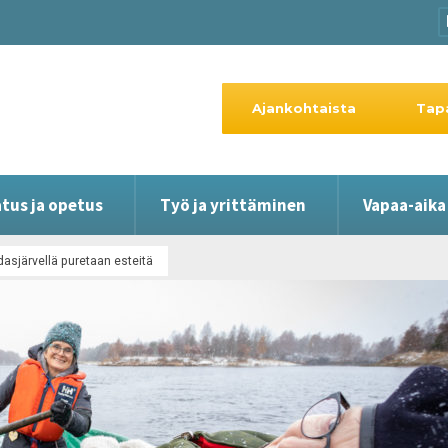
Ajankohtaista
Tap
tus ja opetus
Työ ja yrittäminen
Vapaa-aika
asjärvellä puretaan esteitä