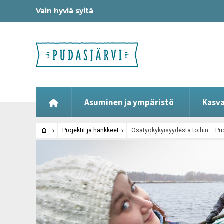
Vain hyviä syitä
Asuminen ja ympäristö
Kasva
Projektit ja hankkeet
Osatyökykyisyydestä töihin – Pud