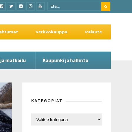
ahtumat
Verkkokauppa
Palaute
 ja matkailu
Kaupunki ja hallinto
KATEGORIAT