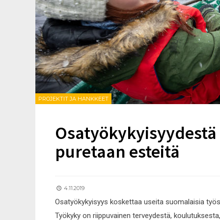
PROJEKTIT JA HANKKEET
Osatyökykyisyydestä 
puretaan esteitä
4.11.2019
Osatyökykyisyys koskettaa useita suomalaisia työs
Työkyky on riippuvainen terveydestä, koulutuksesta,