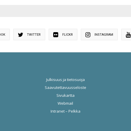
OOK
TWITTER
FLICKR
INSTAGRAM
Julkisuus ja tietosuoja
Saavutettavuusseloste
Sivukartta
Webmail
Intranet – Pelkka