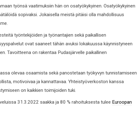
aamaan työnsä vaatimuksiin hän on osatyökykyinen. Osatyökykyinen
äätälöidä sopivaksi. Jokaisella meistä pitäisi olla mahdollisuus
mme.
steitä työntekijöiden ja työnantajien sekä paikallisen
syyspalvelut ovat saaneet tähän avuksi lokakuussa käynnistyneen
n. Tavoitteena on rakentaa Pudasjärvelle paikallinen
massa olevaa osaamista sekä panostetaan työkyvyn tunnistamiseen
ollista, motivoivaa ja kannattavaa. Yhteistyöverkoston kanssa
stymiseen on kaikkien toimijoiden tuki.
lveluissa 31.3.2022 saakka ja 80 % rahoituksesta tulee
Euroopan