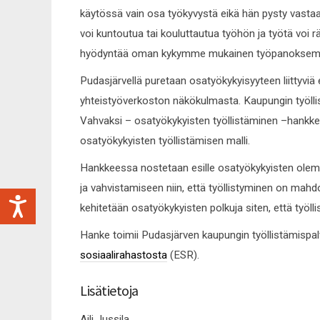
käytössä vain osa työkyvystä eikä hän pysty vast
voi kuntoutua tai kouluttautua työhön ja työtä voi r
hyödyntää oman kykymme mukainen työpanokse
Pudasjärvellä puretaan osatyökykyisyyteen liittyviä e
yhteistyöverkoston näkökulmasta. Kaupungin työlli
Vahvaksi – osatyökykyisten työllistäminen –hankkee
osatyökykyisten työllistämisen malli.
Hankkeessa nostetaan esille osatyökykyisten ole
ja vahvistamiseen niin, että työllistyminen on mahd
kehitetään osatyökykyisten polkuja siten, että työlli
Hanke toimii Pudasjärven kaupungin työllistämispa
sosiaalirahastosta
(ESR).
Lisätietoja
Aili Jussila