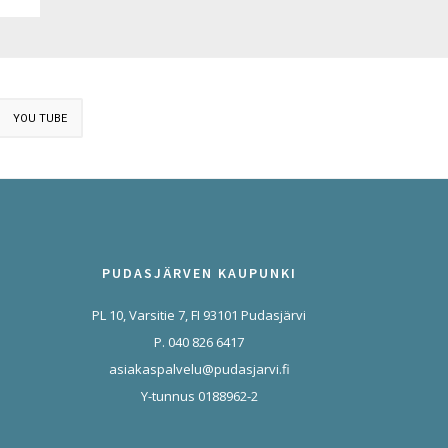
YOU TUBE
PUDASJÄRVEN KAUPUNKI
PL 10, Varsitie 7, FI 93101 Pudasjärvi
P. 040 826 6417
asiakaspalvelu@pudasjarvi.fi
Y-tunnus 0188962-2