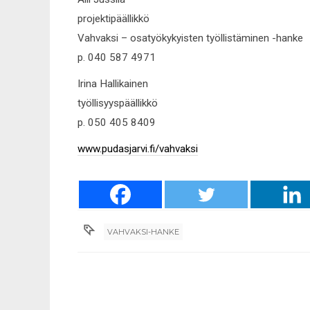
projektipäällikkö
Vahvaksi – osatyökykyisten työllistäminen -hanke
p. 040 587 4971
Irina Hallikainen
työllisyyspäällikkö
p. 050 405 8409
www.pudasjarvi.fi/vahvaksi
VAHVAKSI-HANKE