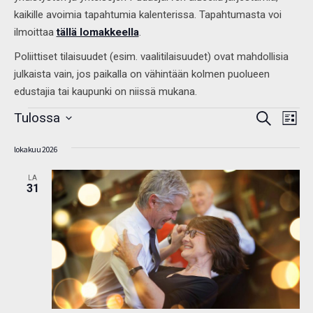
kaikille avoimia tapahtumia kalenterissa. Tapahtumasta voi
ilmoittaa
tällä lomakkeella
.
Poliittiset tilaisuudet (esim. vaalitilaisuudet) ovat mahdollisia
julkaista vain, jos paikalla on vähintään kolmen puolueen
edustajia tai kaupunki on niissä mukana.
Tapahtumat
Tap
Tulossa
Etsi
Etsi
Listaus
View
aja
Valitse
Navi
Näkymät
lokakuu 2026
navigointi
päivä.
LA
31