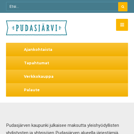
Ajankohtaista
Tapahtumat
Verkkokauppa
Palaute
Pudasjärven kaupunki julkaisee maksutta yleishyödyllisten
yhdistysten ja yhteisöjen Pudasjärven alueella järjestämiä,