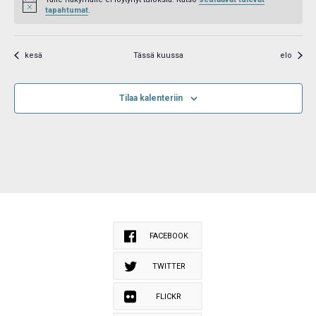
Notice
tapahtumat
.
kesä
Tässä kuussa
elo
Tilaa kalenteriin
FACEBOOK
TWITTER
FLICKR