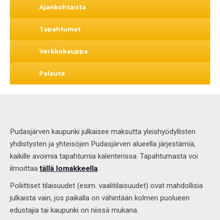
Ajankohtaista
Tapahtumat
Verkkokauppa
Palaute
Pudasjärven kaupunki julkaisee maksutta yleishyödyllisten
yhdistysten ja yhteisöjen Pudasjärven alueella järjestämiä,
kaikille avoimia tapahtumia kalenterissa. Tapahtumasta voi
ilmoittaa
tällä lomakkeella
.
Poliittiset tilaisuudet (esim. vaalitilaisuudet) ovat mahdollisia
julkaista vain, jos paikalla on vähintään kolmen puolueen
edustajia tai kaupunki on niissä mukana.