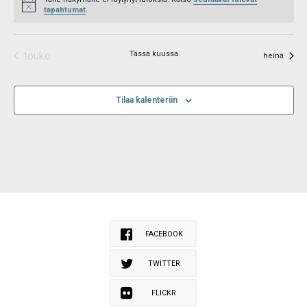
Notice
tapahtumat
.
touko
Tässä kuussa
heinä
Tilaa kalenteriin
FACEBOOK
TWITTER
FLICKR