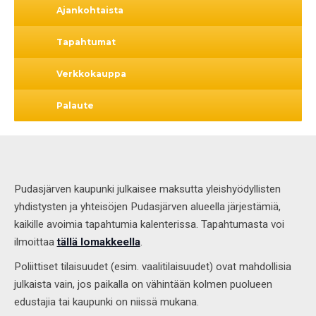
Ajankohtaista
Tapahtumat
Verkkokauppa
Palaute
Pudasjärven kaupunki julkaisee maksutta yleishyödyllisten
yhdistysten ja yhteisöjen Pudasjärven alueella järjestämiä,
kaikille avoimia tapahtumia kalenterissa. Tapahtumasta voi
ilmoittaa
tällä lomakkeella
.
Poliittiset tilaisuudet (esim. vaalitilaisuudet) ovat mahdollisia
julkaista vain, jos paikalla on vähintään kolmen puolueen
edustajia tai kaupunki on niissä mukana.