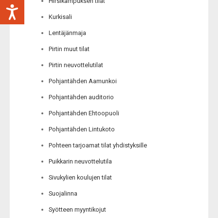
Hirsikampuksen tilat
Kurkisali
Lentäjänmaja
Pirtin muut tilat
Pirtin neuvottelutilat
Pohjantähden Aamunkoi
Pohjantähden auditorio
Pohjantähden Ehtoopuoli
Pohjantähden Lintukoto
Pohteen tarjoamat tilat yhdistyksille
Puikkarin neuvottelutila
Sivukylien koulujen tilat
Suojalinna
Syötteen myyntikojut