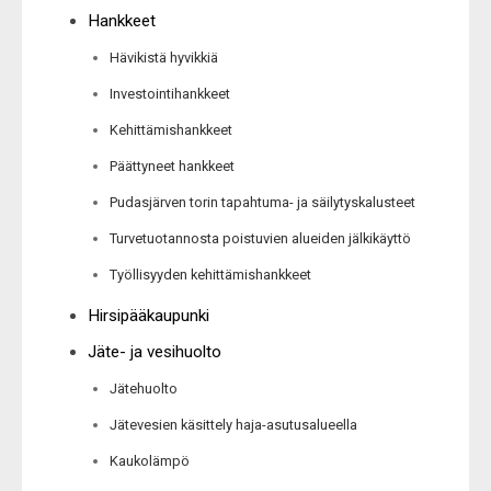
Hankkeet
Hävikistä hyvikkiä
Investointihankkeet
Kehittämishankkeet
Päättyneet hankkeet
Pudasjärven torin tapahtuma- ja säilytyskalusteet
Turvetuotannosta poistuvien alueiden jälkikäyttö
Työllisyyden kehittämishankkeet
Hirsipääkaupunki
Jäte- ja vesihuolto
Jätehuolto
Jätevesien käsittely haja-asutusalueella
Kaukolämpö