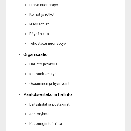
Etsivä nuorisotyö
Kerhot ja retket
Nuorisotilat
Pöydän alta
Tehostettu nuorisotyö
Organisaatio
Hallinto ja talous
Kaupunkikehitys
Osaaminen ja hyvinvointi
Päätöksenteko ja hallinto
Esityslistat ja pöytäkirjat
Johtoryhmä
Kaupungin toiminta