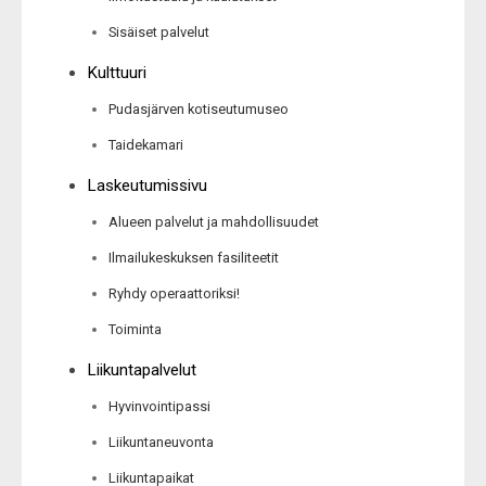
Sisäiset palvelut
Kulttuuri
Pudasjärven kotiseutumuseo
Taidekamari
Laskeutumissivu
Alueen palvelut ja mahdollisuudet
Ilmailukeskuksen fasiliteetit
Ryhdy operaattoriksi!
Toiminta
Liikuntapalvelut
Hyvinvointipassi
Liikuntaneuvonta
Liikuntapaikat