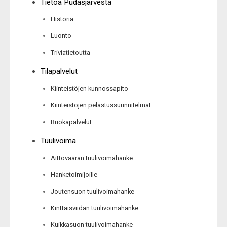
Tietoa Pudasjärvestä
Historia
Luonto
Triviatietoutta
Tilapalvelut
Kiinteistöjen kunnossapito
Kiinteistöjen pelastussuunnitelmat
Ruokapalvelut
Tuulivoima
Aittovaaran tuulivoimahanke
Hanketoimijoille
Joutensuon tuulivoimahanke
Kinttaisviidan tuulivoimahanke
Kuikkasuon tuulivoimahanke