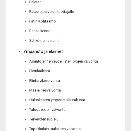
Palaute
Palaute palvelun tuottajalle
Pirtin Kohtaamo
Rahaliikenne
Sähköinen asiointi
Ympäristö ja eläimet
Asuntojen terveydellisten olojen valvonta
Eläinlääkintä
Elintarvikevalvonta
Maa-ainesvalvonta
Oulunkaaren ympäristölautakunta
Talousveden valvonta
Terveydensuojelu
Tupakkalain mukainen valvonta