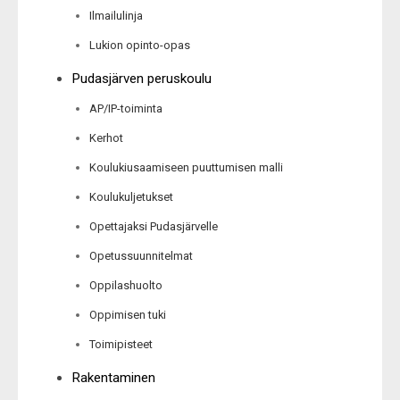
Ilmailulinja
Lukion opinto-opas
Pudasjärven peruskoulu
AP/IP-toiminta
Kerhot
Koulukiusaamiseen puuttumisen malli
Koulukuljetukset
Opettajaksi Pudasjärvelle
Opetussuunnitelmat
Oppilashuolto
Oppimisen tuki
Toimipisteet
Rakentaminen