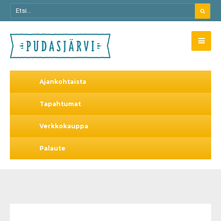
Ajankohtaista
Tapahtumat
Verkkokauppa
Palaute