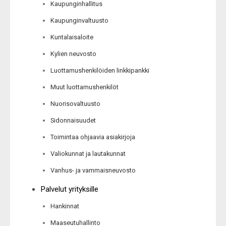
Kaupunginhallitus
Kaupunginvaltuusto
Kuntalaisaloite
Kylien neuvosto
Luottamushenkilöiden linkkipankki
Muut luottamushenkilöt
Nuorisovaltuusto
Sidonnaisuudet
Toimintaa ohjaavia asiakirjoja
Valiokunnat ja lautakunnat
Vanhus- ja vammaisneuvosto
Palvelut yrityksille
Hankinnat
Maaseutuhallinto