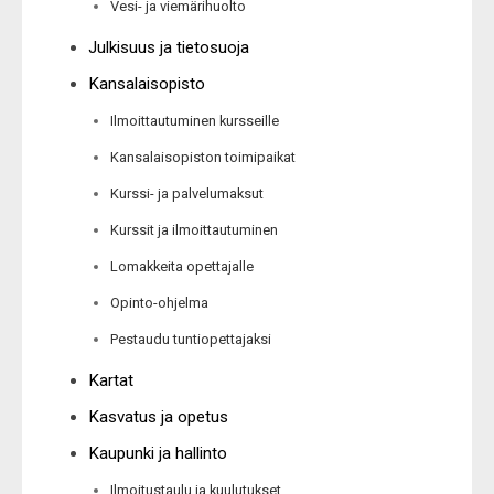
Vesi- ja viemärihuolto
Julkisuus ja tietosuoja
Kansalaisopisto
Ilmoittautuminen kursseille
Kansalaisopiston toimipaikat
Kurssi- ja palvelumaksut
Kurssit ja ilmoittautuminen
Lomakkeita opettajalle
Opinto-ohjelma
Pestaudu tuntiopettajaksi
Kartat
Kasvatus ja opetus
Kaupunki ja hallinto
Ilmoitustaulu ja kuulutukset