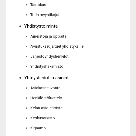
Taidokas
Torin myyntikojut
Yhdistystoiminta
Aineistoja ja oppaita
Avustukset ja tuet yhdistyksille
Järjestöyhdyshenkilöt
Yhdistyshakemisto
Yhteystiedot ja asiointi
Asiakasneuvonta
Henkilöstöluettelo
Kelan asiointipiste
Keskusarkisto
Kirjaamo