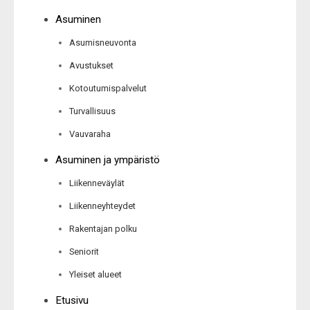
Asuminen
Asumisneuvonta
Avustukset
Kotoutumispalvelut
Turvallisuus
Vauvaraha
Asuminen ja ympäristö
Liikenneväylät
Liikenneyhteydet
Rakentajan polku
Seniorit
Yleiset alueet
Etusivu