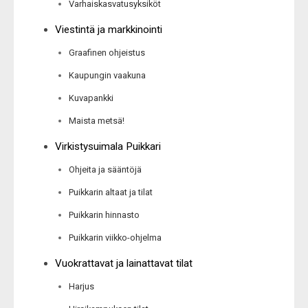
Varhaiskasvatusyksiköt
Viestintä ja markkinointi
Graafinen ohjeistus
Kaupungin vaakuna
Kuvapankki
Maista metsä!
Virkistysuimala Puikkari
Ohjeita ja sääntöjä
Puikkarin altaat ja tilat
Puikkarin hinnasto
Puikkarin viikko-ohjelma
Vuokrattavat ja lainattavat tilat
Harjus