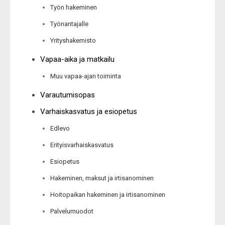
Työn hakeminen
Työnantajalle
Yrityshakemisto
Vapaa-aika ja matkailu
Muu vapaa-ajan toiminta
Varautumisopas
Varhaiskasvatus ja esiopetus
Edlevo
Erityisvarhaiskasvatus
Esiopetus
Hakeminen, maksut ja irtisanominen
Hoitopaikan hakeminen ja irtisanominen
Palvelumuodot