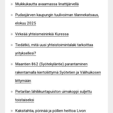
Muikkukautta avaamassa Iinattijärvellä
Pudasjärven kaupungin tuulivoiman tilannekatsaus,
elokuu 2025
Virkeää yhteismeininkiä Kuressa
Tiedätkö, mitä uusi yhteistoimintalaki tarkoittaa
yrityksellesi?
Maantien 862 (Syötekyläntie) parantaminen
rakentamalla kiertoliittymä Syötetien ja Välihuikosen
liittymään
Pietarilan lähiliikuntapuiston uimakoppi suljettu
toistaiseksi
Kaksitahtia, pörinää ja pöllien heittoa Livon