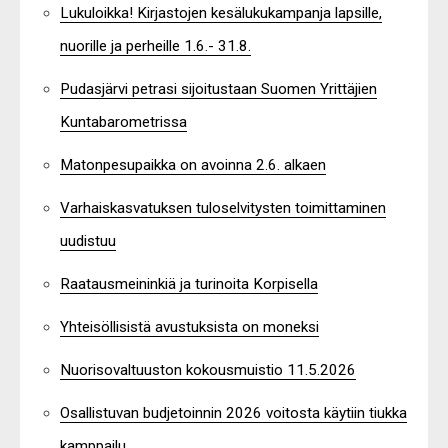
Lukuloikka! Kirjastojen kesälukukampanja lapsille,
nuorille ja perheille 1.6.- 31.8.
Pudasjärvi petrasi sijoitustaan Suomen Yrittäjien
Kuntabarometrissa
Matonpesupaikka on avoinna 2.6. alkaen
Varhaiskasvatuksen tuloselvitysten toimittaminen
uudistuu
Raatausmeininkiä ja turinoita Korpisella
Yhteisöllisistä avustuksista on moneksi
Nuorisovaltuuston kokousmuistio 11.5.2026
Osallistuvan budjetoinnin 2026 voitosta käytiin tiukka
kamppailu