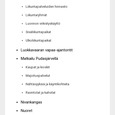
Liikuntapalveluiden hinnasto
Liikuntaryhmät
Luonnon virkistyskäyttö
Sisäliikuntapaikat
Ulkoliikuntapaikat
Luokkavaaran vapaa-ajantontit
Matkailu Pudasjärvellä
Kaupat ja kioskit
Majoituspalvelut
Nähtävyyksiä ja käyntikohteita
Ravintolat ja kahvilat
Nivankangas
Nuoret