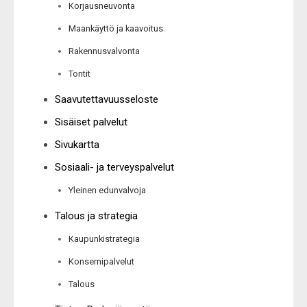
Korjausneuvonta
Maankäyttö ja kaavoitus
Rakennusvalvonta
Tontit
Saavutettavuusseloste
Sisäiset palvelut
Sivukartta
Sosiaali- ja terveyspalvelut
Yleinen edunvalvoja
Talous ja strategia
Kaupunkistrategia
Konsernipalvelut
Talous