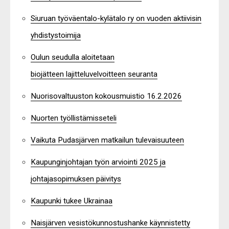
Siuruan työväentalo-kylätalo ry on vuoden aktiivisin
yhdistystoimija
Oulun seudulla aloitetaan
biojätteen lajitteluvelvoitteen seuranta
Nuorisovaltuuston kokousmuistio 16.2.2026
Nuorten työllistämisseteli
Vaikuta Pudasjärven matkailun tulevaisuuteen
Kaupunginjohtajan työn arviointi 2025 ja
johtajasopimuksen päivitys
Kaupunki tukee Ukrainaa
Naisjärven vesistökunnostushanke käynnistetty