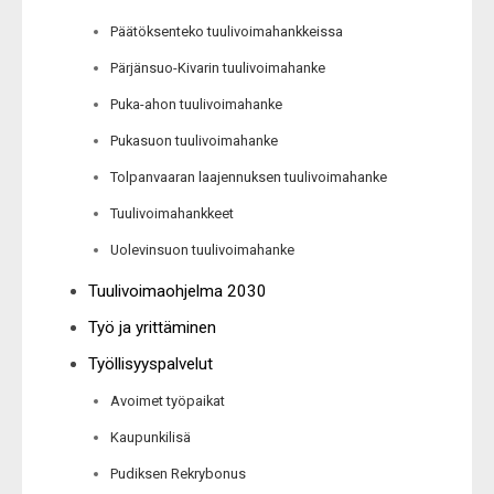
Päätöksenteko tuulivoimahankkeissa
Pärjänsuo-Kivarin tuulivoimahanke
Puka-ahon tuulivoimahanke
Pukasuon tuulivoimahanke
Tolpanvaaran laajennuksen tuulivoimahanke
Tuulivoimahankkeet
Uolevinsuon tuulivoimahanke
Tuulivoimaohjelma 2030
Työ ja yrittäminen
Työllisyyspalvelut
Avoimet työpaikat
Kaupunkilisä
Pudiksen Rekrybonus