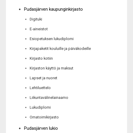
Pudasjärven kaupunginkirjasto
Digituki
E-aineistot
Esiopetuksen lukudiplomi
Kirjapaketit kouluille ja päiväkodeille
Kirjasto kotiin
Kirjaston käyttö ja maksut
Lapset ja nuoret
Lehtiluettelo
Liikuntavälinelainaamo
Lukudiplomi
Omatoimikirjasto
Pudasjärven lukio