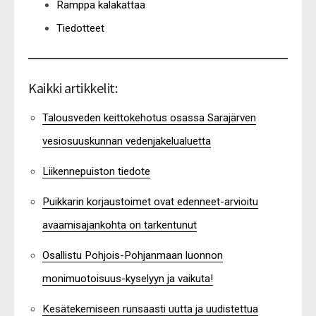
Ramppa kalakattaa
Tiedotteet
Kaikki artikkelit:
Talousveden keittokehotus osassa Sarajärven
vesiosuuskunnan vedenjakelualuetta
Liikennepuiston tiedote
Puikkarin korjaustoimet ovat edenneet-arvioitu
avaamisajankohta on tarkentunut
Osallistu Pohjois-Pohjanmaan luonnon
monimuotoisuus-kyselyyn ja vaikuta!
Kesätekemiseen runsaasti uutta ja uudistettua