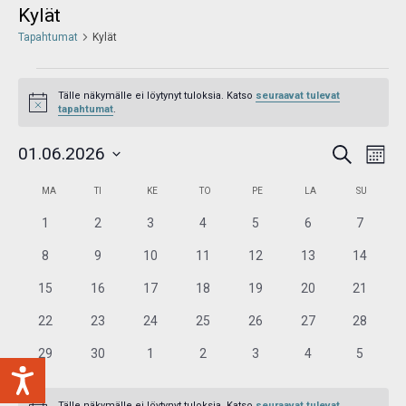
Kylät
Tapahtumat
Kylät
Tälle näkymälle ei löytynyt tuloksia. Katso
seuraavat tulevat
Notice
tapahtumat
.
Tapahtumat
Tap
01.06.2026
Etsi
Etsi
Kuukau
View
aja
Valitse
Navi
Kalenteri
Näkymät
MA
TI
KE
TO
PE
LA
SU
/
navigointi
päivä.
Tapahtumat
0
0
0
0
0
0
0
1
2
3
4
5
6
7
tapahtumat
tapahtumat
tapahtumat
tapahtumat
tapahtumat
tapahtumat
tapahtu
0
0
0
0
0
0
0
8
9
10
11
12
13
14
tapahtumat
tapahtumat
tapahtumat
tapahtumat
tapahtumat
tapahtumat
tapahtu
0
0
0
0
0
0
0
15
16
17
18
19
20
21
tapahtumat
tapahtumat
tapahtumat
tapahtumat
tapahtumat
tapahtumat
tapahtu
0
0
0
0
0
0
0
22
23
24
25
26
27
28
tapahtumat
tapahtumat
tapahtumat
tapahtumat
tapahtumat
tapahtumat
tapahtu
0
0
0
0
0
0
0
29
30
1
2
3
4
5
tapahtumat
tapahtumat
tapahtumat
tapahtumat
tapahtumat
tapahtumat
tapahtu
Tälle näkymälle ei löytynyt tuloksia. Katso
seuraavat tulevat