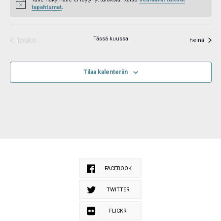
Notice
tapahtumat
.
touko
Tässä kuussa
heinä
Tilaa kalenteriin
FACEBOOK
TWITTER
FLICKR