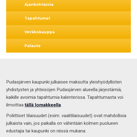
Ajankohtaista
Tapahtumat
Verkkokauppa
Palaute
Pudasjärven kaupunki julkaisee maksutta yleishyödyllisten
yhdistysten ja yhteisöjen Pudasjärven alueella järjestämiä,
kaikille avoimia tapahtumia kalenterissa. Tapahtumasta voi
ilmoittaa
tällä lomakkeella
.
Poliittiset tilaisuudet (esim. vaalitilaisuudet) ovat mahdollisia
julkaista vain, jos paikalla on vähintään kolmen puolueen
edustajia tai kaupunki on niissä mukana.