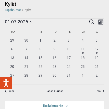
Kylät
Tapahtumat
Kylät
Tapahtumat
Tap
01.07.2026
Etsi
Etsi
Kuukau
View
aja
Valitse
Navi
Kalenteri
Näkymät
MA
TI
KE
TO
PE
LA
SU
/
navigointi
päivä.
Tapahtumat
0
0
0
0
0
0
0
29
30
1
2
3
4
5
tapahtumat
tapahtumat
tapahtumat
tapahtumat
tapahtumat
tapahtumat
tapahtu
0
0
0
0
0
1
1
6
7
8
9
10
11
12
tapahtumat
tapahtumat
tapahtumat
tapahtumat
tapahtumat
tapahtuma
tapahtu
0
0
0
0
0
0
0
13
14
15
16
17
18
19
tapahtumat
tapahtumat
tapahtumat
tapahtumat
tapahtumat
tapahtumat
tapahtu
0
0
0
0
0
0
0
20
21
22
23
24
25
26
tapahtumat
tapahtumat
tapahtumat
tapahtumat
tapahtumat
tapahtumat
tapahtu
0
0
0
0
0
0
0
27
28
29
30
31
1
2
tapahtumat
tapahtumat
tapahtumat
tapahtumat
tapahtumat
tapahtumat
tapahtu
kesä
Tässä kuussa
elo
Tilaa kalenteriin