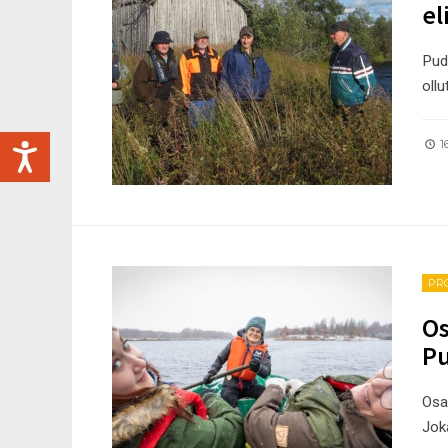
el
Puda
ollu
16
PR
Os
Pu
Osa
Jok