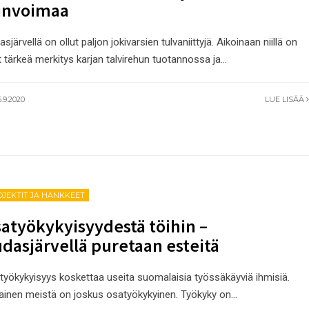
invoimaa
sjärvellä on ollut paljon jokivarsien tulvaniittyjä. Aikoinaan niillä on
t tärkeä merkitys karjan talvirehun tuotannossa ja
...
.9.2020
LUE LISÄÄ
OJEKTIT JA HANKKEET
atyökykyisyydestä töihin –
dasjärvellä puretaan esteitä
työkykyisyys koskettaa useita suomalaisia työssäkäyviä ihmisiä.
ainen meistä on joskus osatyökykyinen. Työkyky on
...