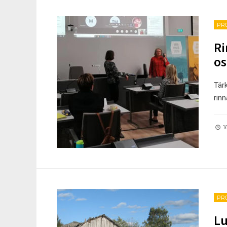
PR
Ri
os
Tär
rinn
16
PR
Lu