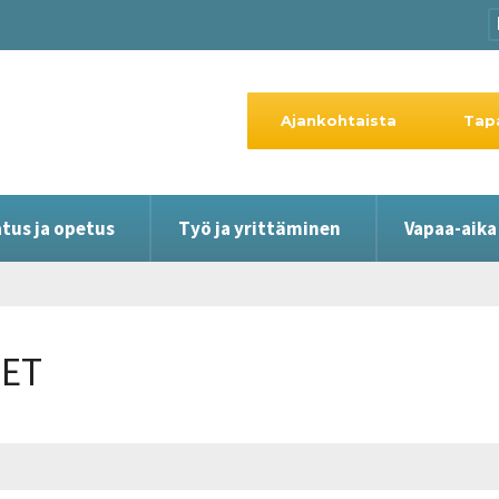
Ajankohtaista
Tap
tus ja opetus
Työ ja yrittäminen
Vapaa-aika
EET