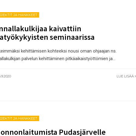
OJEKTIT JA HANKKEET
nnallakulkijaa kaivattiin
atyökykyisten seminaarissa
keimmäksi kehittämisen kohteeksi nousi oman ohjaajan ns.
allakulkijan palvelun kehittäminen pitkäaikaistyöttömien ja
...
.9.2020
LUE LISÄÄ
OJEKTIT JA HANKKEET
onnonlaitumista Pudasjärvelle