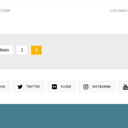
11.2019
LUE LISÄÄ
linen
1
2
OOK
TWITTER
FLICKR
INSTAGRAM