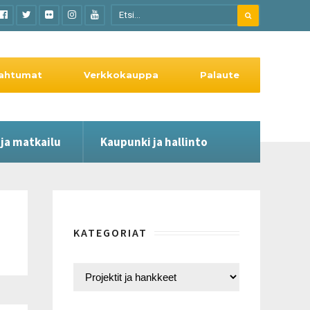
ahtumat
Verkkokauppa
Palaute
 ja matkailu
Kaupunki ja hallinto
KATEGORIAT