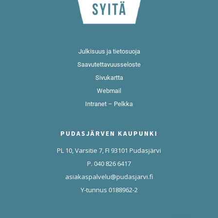
Julkisuus ja tietosuoja
Saavutettavuusseloste
Sivukartta
Webmail
Intranet – Pelkka
PUDASJÄRVEN KAUPUNKI
PL 10, Varsitie 7, FI 93101 Pudasjärvi
P. 040 826 6417
asiakaspalvelu@pudasjarvi.fi
Y-tunnus 0188962-2