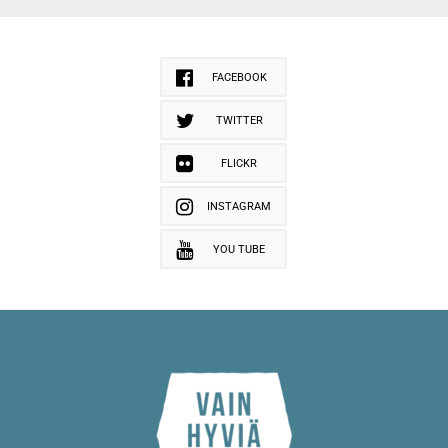
FACEBOOK
TWITTER
FLICKR
INSTAGRAM
YOU TUBE