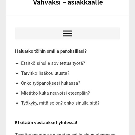
Vahvaksi – asiakkaalle
Haluatko töihin omilla panoksillasi?
Etsitkö sinulle sovitettua työtä?
Tarvitko lisäkoulutusta?
Onko työpanoksesi hukassa?
Mietitkö kuka neuvoisi eteenpäin?
Työkyky, mitä se on? onko sinulla sitä?
Etsitään vastaukset yhdessä!
Tavoitteenamme on nostaa esille sinun olemassa