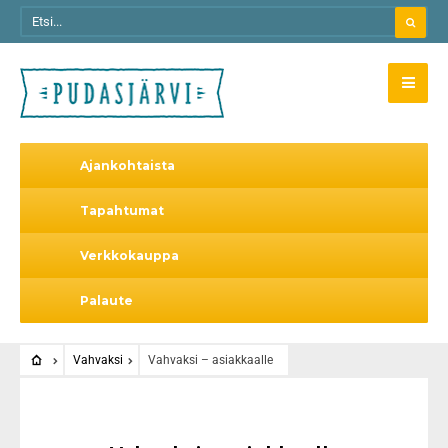
Ajankohtaista
Tapahtumat
Verkkokauppa
Palaute
Vahvaksi
Vahvaksi – asiakkaalle