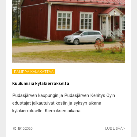
RAMPPA KALAKATTAA
Kuulumisia kyläkierrokselta
Pudasjärven kaupungin ja Pudasjärven Kehitys Oy:n
edustajat jalkautuivat kesän ja syksyn aikana
kyläkierrokselle. Kierroksen aikana
...
19.10.2020
LUE LISÄÄ