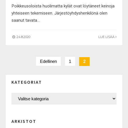
Poikkeusoloista huolimatta kylät ovat löytäneet keinoja
yhteiseen tekemiseen. Järjestöyhdyshenkilönä olen
saanut tavata
...
24.8.2020
LUE LISÄÄ
Edellinen
1
2
KATEGORIAT
ARKISTOT