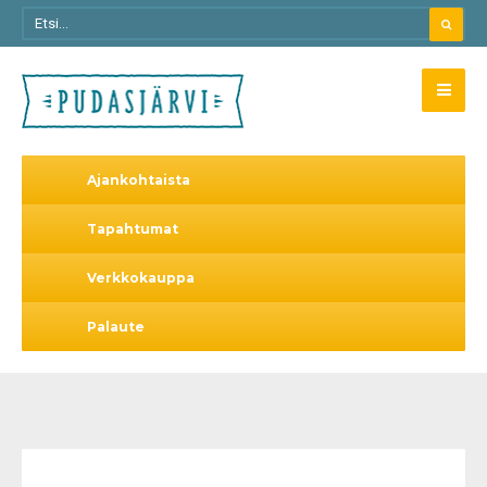
Ajankohtaista
Tapahtumat
Verkkokauppa
Palaute