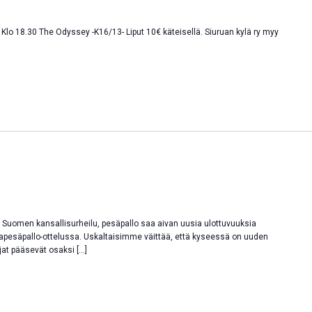
Klo 18.30 The Odyssey -K16/13- Liput 10€ käteisellä. Siuruan kylä ry myy
. Suomen kansallisurheilu, pesäpallo saa aivan uusia ulottuvuuksia
apesäpallo-ottelussa. Uskaltaisimme väittää, että kyseessä on uuden
ojat pääsevät osaksi […]