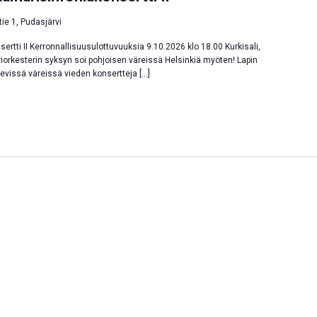
tie 1, Pudasjärvi
ertti II Kerronnallisuusulottuvuuksia 9.10.2026 klo 18.00 Kurkisali,
riorkesterin syksyn soi pohjoisen väreissä Helsinkiä myöten! Lapin
evissä väreissä vieden konsertteja […]