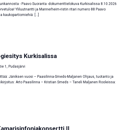
unkannosta - Paavo Suoranta -dokumenttielokuva Kurkisalissa 8.10.2026
ervetuloa! Yliluutnantti ja Mannerheim-ristin ritari numero 88 Paavo
 kaukopartiomiehiä. […]
iesitys Kurkisalissa
tie 1, Pudasjärvi
sittää: Jäniksen vuosi – Paasilinna-Smeds-Maljanen Ohjaus, tuotanto ja
kirjoitus: Arto Paasilinna – Kristian Smeds – Taneli Maljanen Rooleissa:
Kamarisinfoniakonsertti II