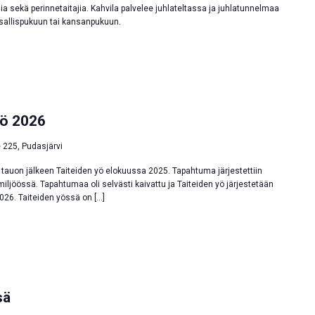
sia sekä perinnetaitajia. Kahvila palvelee juhlateltassa ja juhlatunnelmaa
allispukuun tai kansanpukuun.
yö 2026
e 225, Pudasjärvi
 tauon jälkeen Taiteiden yö elokuussa 2025. Tapahtuma järjestettiin
jöössä. Tapahtumaa oli selvästi kaivattu ja Taiteiden yö järjestetään
26. Taiteiden yössä on […]
sä