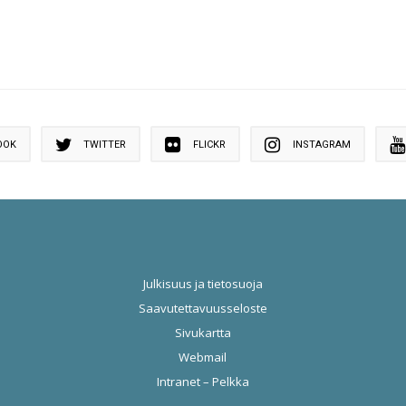
OOK
TWITTER
FLICKR
INSTAGRAM
Julkisuus ja tietosuoja
Saavutettavuusseloste
Sivukartta
Webmail
Intranet – Pelkka