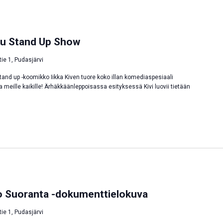
uru Stand Up Show
tie 1, Pudasjärvi
tand up -koomikko Iikka Kiven tuore koko illan komediaspesiaali
meille kaikille! Ärhäkkäänleppoisassa esityksessä Kivi luovii tietään
 Suoranta -dokumenttielokuva
tie 1, Pudasjärvi