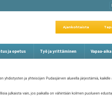
Ajankohtaista
Tap
tus ja opetus
Työ ja yrittäminen
Vapaa-aika
en yhdistysten ja yhteisöjen Pudasjärven alueella järjestämiä, kaikil
ollisia julkaista vain, jos paikalla on vähintään kolmen puolueen edust