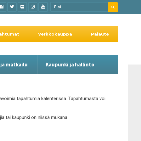
ahtumat
Verkkokauppa
Palaute
 ja matkailu
Kaupunki ja hallinto
le avoimia tapahtumia kalenterissa. Tapahtumasta voi
ajia tai kaupunki on niissä mukana.