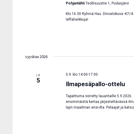
Pohjantähti
Teollisuustie 1, Pudasjärvi
Klo 16.30 Ryhmä Hau: Dinoelokuva -K7/4- 
leffaherkkuja!
syyskuu 2026
5.9. klo 14:00
-
17:00
LA
5
Ilmapesäpallo-ottelu
Tapahtuma siirretty lauantaille 5.9.2026
ensimmäistä kertaa järjestettävässä ilm
lajin maailman ensi-ilta. Pelaajat ja kats