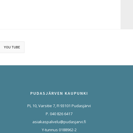
YOU TUBE
PUDASJÄRVEN KAUPUNKI
PL 10, Varsitie 7, FI 93101 Pudasjärvi
P. 040 826 6417
asiakaspalvelu@pudasjarvi.fi
Y-tunnus 0188962-2