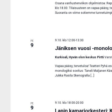
Osana vanhustenviikon ohjelmistoa: Rep
klo 18.00. Tilaisuuteen on vapaa pääsy, t
Suoranta on viime sotiemme tunnetuimpia
9.10. klo 12:00
-
13:30
PE
9
Jäniksen vuosi -monolog
Kurkisali, Hyvän olon keskus Pirtti
Varsi
Vapaa pääsy, tervetuloa! Teatteri Pyhä e
monologiksi sovitus: Taneli Maljanen Käsi
Jukka Rasila Skenografia […]
9.10. klo 18:00
-
20:00
PE
9
Lapin kamariorkesteri: 