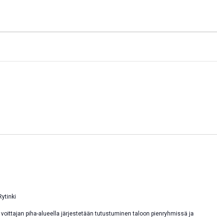
Rytinki
 voittajan piha-alueella järjestetään tutustuminen taloon pienryhmissä ja