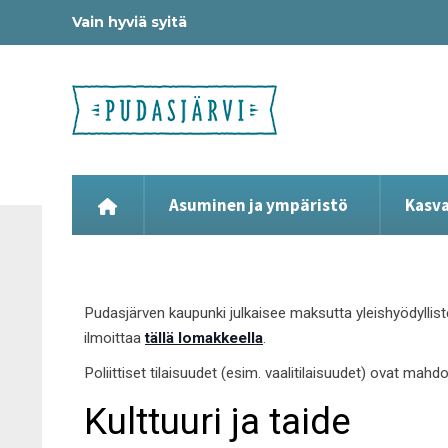
Vain hyviä syitä
Asuminen ja ympäristö
Kasva
Pudasjärven kaupunki julkaisee maksutta yleishyödyllist
ilmoittaa
tällä lomakkeella
.
Poliittiset tilaisuudet (esim. vaalitilaisuudet) ovat mahd
Kulttuuri ja taide