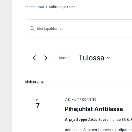
Tapahtumat
Kulttuuri ja taide
Tapahtumat
Syötä
Etsi
aja
hakusana.
Näkymät
Etsi
navigointi
Tulossa
Tapahtumat
Tänään
hakusanalla.
Valitse
päivä.
elokuu 2026
7.8. klo 17:00
-
19:30
PE
7
Pihajuhlat Anttilassa
Arja ja Seppo Äikäs
Suvirannantie 33 B, 
Anttilassa, Suomen kaunein koti-kilpailun