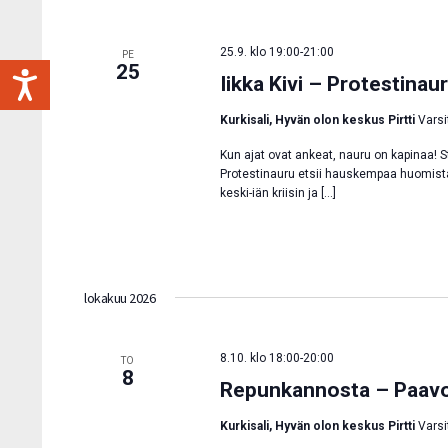
25.9. klo 19:00
-
21:00
PE
25
Iikka Kivi – Protestina
Kurkisali, Hyvän olon keskus Pirtti
Varsi
Kun ajat ovat ankeat, nauru on kapinaa! S
Protestinauru etsii hauskempaa huomista 
keski-iän kriisin ja […]
lokakuu 2026
8.10. klo 18:00
-
20:00
TO
8
Repunkannosta – Paavo
Kurkisali, Hyvän olon keskus Pirtti
Varsi