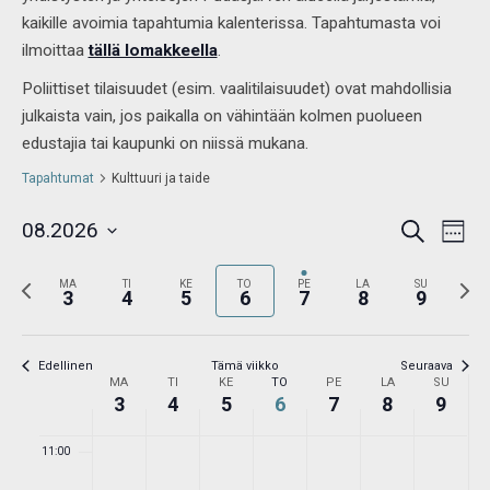
kaikille avoimia tapahtumia kalenterissa. Tapahtumasta voi
day.
day.
day.
day.
day.
day.
03:00
ilmoittaa
tällä lomakkeella
.
04:00
Poliittiset tilaisuudet (esim. vaalitilaisuudet) ovat mahdollisia
julkaista vain, jos paikalla on vähintään kolmen puolueen
05:00
edustajia tai kaupunki on niissä mukana.
Tapahtumat
Kulttuuri ja taide
06:00
Tapahtumat
Tap
08.2026
Etsi
Etsi
Viikko
07:00
View
aja
Valitse
Navi
Näkymät
Edellinen
Seur
MA
TI
KE
TO
PE
LA
navigointi
SU
3
4
5
6
7
8
9
08:00
päivä.
viikko
viikko
09:00
Edellinen
Tämä viikko
Seuraava
Viikko
MA
TI
KE
TO
PE
LA
SU
/
3
4
5
6
7
8
9
10:00
Tapahtumat
11:00