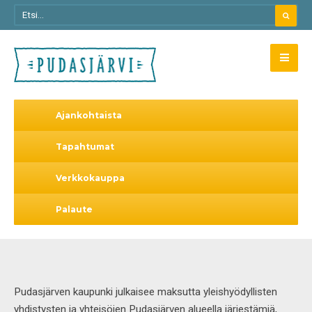
Ajankohtaista
Tapahtumat
Verkkokauppa
Palaute
Pudasjärven kaupunki julkaisee maksutta yleishyödyllisten
yhdistysten ja yhteisöjen Pudasjärven alueella järjestämiä,