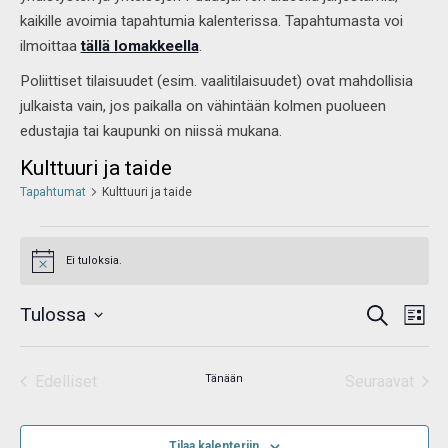
kaikille avoimia tapahtumia kalenterissa. Tapahtumasta voi
ilmoittaa
tällä lomakkeella
.
Poliittiset tilaisuudet (esim. vaalitilaisuudet) ovat mahdollisia
julkaista vain, jos paikalla on vähintään kolmen puolueen
edustajia tai kaupunki on niissä mukana.
Kulttuuri ja taide
Tapahtumat
Kulttuuri ja taide
Ei tuloksia.
Notice
Tapahtumat
Tap
Tulossa
Etsi
Etsi
Listaus
View
aja
Valitse
Navi
Näkymät
navigointi
päivä.
Edelliset
Tänään
Seuraavat
Tapahtumat
Tapahtum
Tilaa kalenteriin