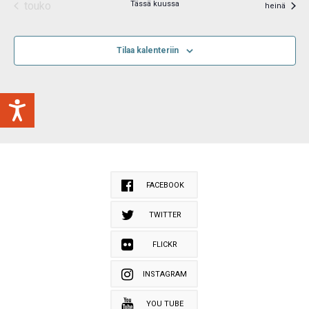
touko
Tässä kuussa
heinä
Tilaa kalenteriin
FACEBOOK
TWITTER
FLICKR
INSTAGRAM
YOU TUBE