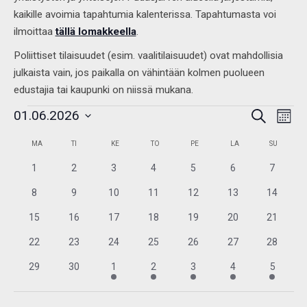
kaikille avoimia tapahtumia kalenterissa. Tapahtumasta voi
ilmoittaa
tällä lomakkeella
.
Poliittiset tilaisuudet (esim. vaalitilaisuudet) ovat mahdollisia
julkaista vain, jos paikalla on vähintään kolmen puolueen
edustajia tai kaupunki on niissä mukana.
Tapahtumat
Tap
01.06.2026
Etsi
Etsi
Kuukau
View
aja
Valitse
Navi
Kalenteri
Näkymät
MA
TI
KE
TO
PE
LA
SU
/
navigointi
päivä.
Tapahtumat
0
0
0
0
0
0
0
1
2
3
4
5
6
7
tapahtumat
tapahtumat
tapahtumat
tapahtumat
tapahtumat
tapahtumat
tapahtu
0
0
0
0
0
0
0
8
9
10
11
12
13
14
tapahtumat
tapahtumat
tapahtumat
tapahtumat
tapahtumat
tapahtumat
tapahtu
0
0
0
0
0
0
0
15
16
17
18
19
20
21
tapahtumat
tapahtumat
tapahtumat
tapahtumat
tapahtumat
tapahtumat
tapahtu
0
0
0
0
0
0
0
22
23
24
25
26
27
28
tapahtumat
tapahtumat
tapahtumat
tapahtumat
tapahtumat
tapahtumat
tapahtu
0
0
1
1
1
1
1
29
30
1
2
3
4
5
tapahtumat
tapahtumat
tapahtuma
tapahtuma
tapahtuma
tapahtuma
tapahtu