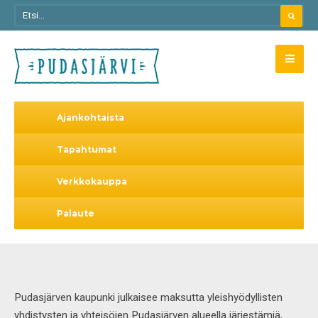
Ajankohtaista
Tapahtumat
Verkkokauppa
Palaute
Pudasjärven kaupunki julkaisee maksutta yleishyödyllisten
yhdistysten ja yhteisöjen Pudasjärven alueella järjestämiä,