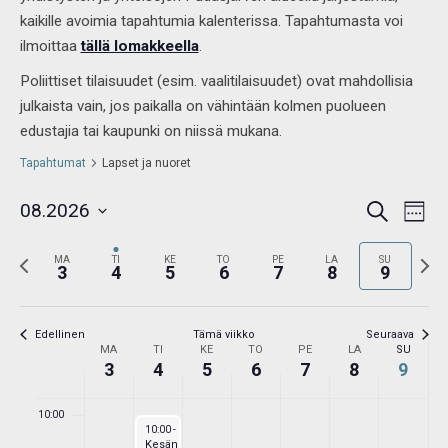
2026
2026
2026
2026
2026
2026
2026
on
on
on
on
on
on
kaikille avoimia tapahtumia kalenterissa. Tapahtumasta voi
02:00
ilmoittaa
tällä lomakkeella
.
this
this
this
this
this
this
Poliittiset tilaisuudet (esim. vaalitilaisuudet) ovat mahdollisia
day.
day.
day.
day.
day.
day.
03:00
julkaista vain, jos paikalla on vähintään kolmen puolueen
04:00
edustajia tai kaupunki on niissä mukana.
Tapahtumat
Lapset ja nuoret
05:00
Tapahtumat
Tap
08.2026
Etsi
Etsi
Viikko
View
06:00
aja
Valitse
Navi
Näkymät
Edellinen
Seur
MA
TI
KE
TO
PE
LA
navigointi
SU
3
4
5
6
7
8
9
päivä.
07:00
viikko
viikko
08:00
Edellinen
Tämä viikko
Seuraava
Viikko
MA
TI
KE
TO
PE
LA
SU
/
3
4
5
6
7
8
9
09:00
Tapahtumat
10:00
August 4, 2026
10:00
-
15:00
Kesän