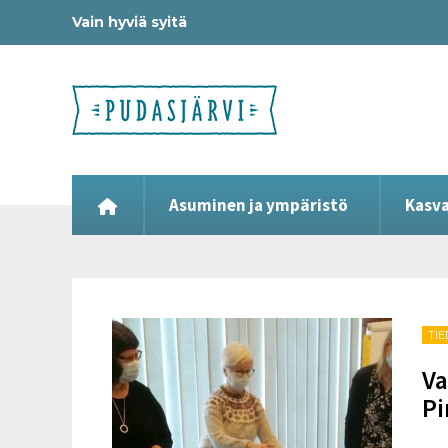
Vain hyviä syitä
Asuminen ja ympäristö
Kasva
TI
Va
Pi