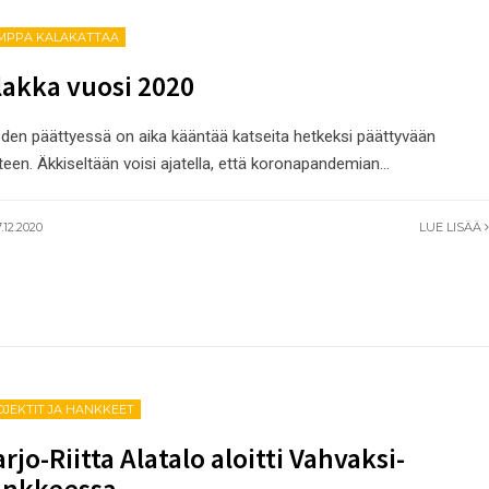
MPPA KALAKATTAA
lakka vuosi 2020
den päättyessä on aika kääntää katseita hetkeksi päättyvään
teen. Äkkiseltään voisi ajatella, että koronapandemian
...
.12.2020
LUE LISÄÄ
OJEKTIT JA HANKKEET
rjo-Riitta Alatalo aloitti Vahvaksi-
ankkeessa