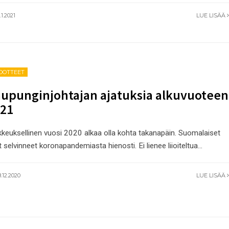
1.2021
LUE LISÄÄ
EDOTTEET
upunginjohtajan ajatuksia alkuvuoteen
21
kkeuksellinen vuosi 2020 alkaa olla kohta takanapäin. Suomalaiset
 selvinneet koronapandemiasta hienosti. Ei lienee liioiteltua
...
.12.2020
LUE LISÄÄ