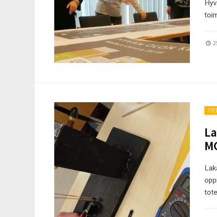
Hyv
toim
25
TI
La
M
Laka
opp
tot