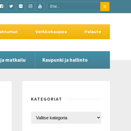
ahtumat
Verkkokauppa
Palaute
 ja matkailu
Kaupunki ja hallinto
KATEGORIAT