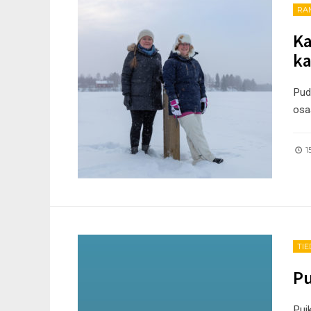
RA
Ka
ka
Pud
osaa
15
TI
Pu
Puik