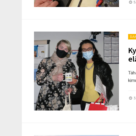
5.
RA
Ky
e
Tähä
kim
3.