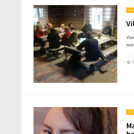
RA
Vi
Vuo
vuo
17
PR
Ma
h