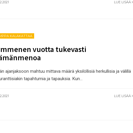
2.2021
LUE LISÄÄ
MPPA KALAKATTAA
mmenen vuotta tukevasti
lämänmenoa
n ajanjaksoon mahtuu mittava määrä yksilöllisiä herkullisia ja välillä
uranttisiakin tapahtumia ja tapauksia. Kun
...
2.2021
LUE LISÄÄ