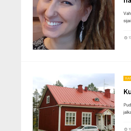
Vah
sija
17
RA
Ku
Pud
jalk
19