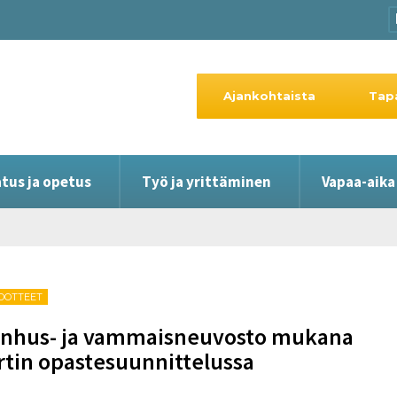
Ajankohtaista
Tap
tus ja opetus
Työ ja yrittäminen
Vapaa-aika
EDOTTEET
nhus- ja vammaisneuvosto mukana
rtin opastesuunnittelussa