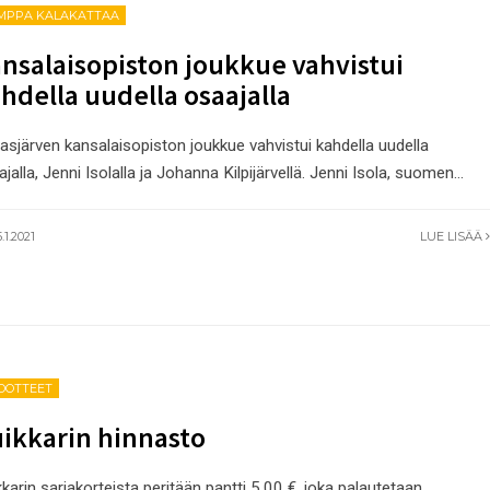
MPPA KALAKATTAA
nsalaisopiston joukkue vahvistui
hdella uudella osaajalla
asjärven kansalaisopiston joukkue vahvistui kahdella uudella
jalla, Jenni Isolalla ja Johanna Kilpijärvellä. Jenni Isola, suomen
...
.1.2021
LUE LISÄÄ
EDOTTEET
ikkarin hinnasto
karin sarjakorteista peritään pantti 5,00 €, joka palautetaan