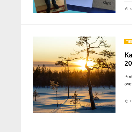
4.
TI
Ka
20
Poi
ovat
18