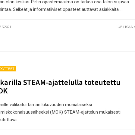
än olon keskus Pirtin opastemaailma on tärkeä osa talon sujuvaa
intaa. Selkeät ja informatiiviset opasteet auttavat asiakkaita
...
.3.2021
LUE LISÄÄ
EDOTTEET
karilla STEAM-ajattelulla toteutettu
OK
rille valikoitui tämän lukuvuoden monialaiseksi
imiskokonaisuusaiheeksi (MOK) STEAM-ajattelun mukaisesti
eutettava
...