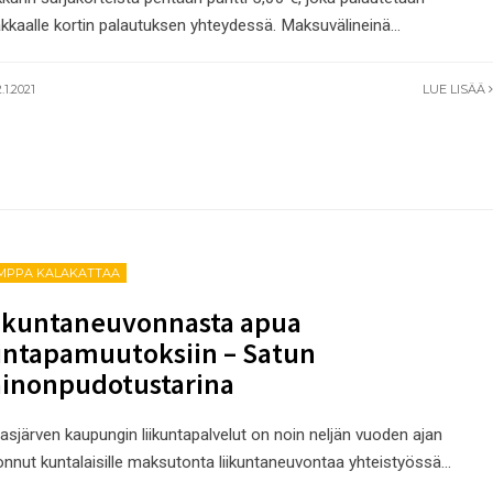
akkaalle kortin palautuksen yhteydessä. Maksuvälineinä
...
.1.2021
LUE LISÄÄ
MPPA KALAKATTAA
ikuntaneuvonnasta apua
intapamuutoksiin – Satun
inonpudotustarina
asjärven kaupungin liikuntapalvelut on noin neljän vuoden ajan
jonnut kuntalaisille maksutonta liikuntaneuvontaa yhteistyössä
...