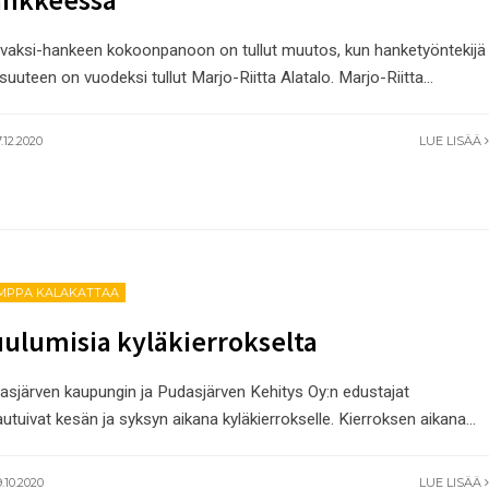
vaksi-hankeen kokoonpanoon on tullut muutos, kun hanketyöntekijä
isuuteen on vuodeksi tullut Marjo-Riitta Alatalo. Marjo-Riitta
...
.12.2020
LUE LISÄÄ
MPPA KALAKATTAA
ulumisia kyläkierrokselta
asjärven kaupungin ja Pudasjärven Kehitys Oy:n edustajat
autuivat kesän ja syksyn aikana kyläkierrokselle. Kierroksen aikana
...
.10.2020
LUE LISÄÄ