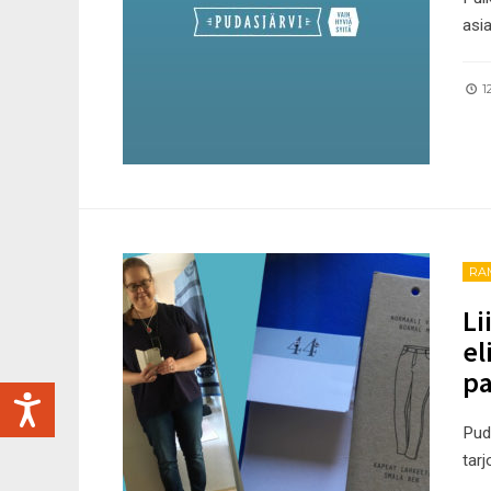
asi
12
RA
Li
el
pa
Pud
tar