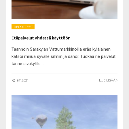
TIEDOTTEET
Etäpalvelut yhdessä käyttöön
Taannoin Sarakylän Vattumarkkinoilla eräs kyläläinen
katsoi minua syvälle silmiin ja sanoi: Tuokaa ne palvelut
tänne sivukylille.
...
9.11.2021
LUE LISÄÄ