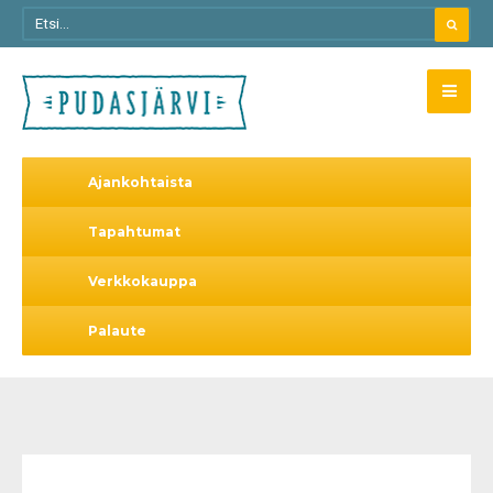
Ajankohtaista
Tapahtumat
Verkkokauppa
Palaute