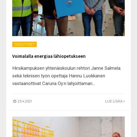
TIEDOTTEET
Voimalalla energiaa lähiopetukseen
Hirsikampuksen yhtenäiskoulun rehtori Janne Salmela
sekä teknisen työn opettaja Hannu Luokkanen
vastaanottivat Caruna Oy:n lahjoittaman
...
23.4.2021
LUE LISÄÄ