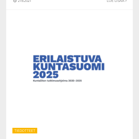
21.6.2021
LUE LISÄÄ
TIEDOTTEET