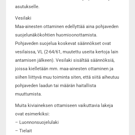
asutukselle.
Vesilaki
Maa-ainesten ottaminen edellyttää aina pohjaveden
suojelunäkökohtien huomioonottamista.
Pohjaveden suojelua koskevat säännökset ovat
vesilaissa, VL (2-64/61, muutettu useita kertoja lain
antamisen jälkeen). Vesilaki sisältää säännöksiä,
joissa kielletään mm. maa-ainesten ottaminen ja
siihen liittyvä muu toiminta siten, että siitä aiheutuu
pohjaveden laadun tai määrän haitallista
muuttumista.
Muita kiviaineksen ottamiseen vaikuttavia lakeja
ovat esimerkiksi:
– Luonnonsuojelulaki
– Tielait