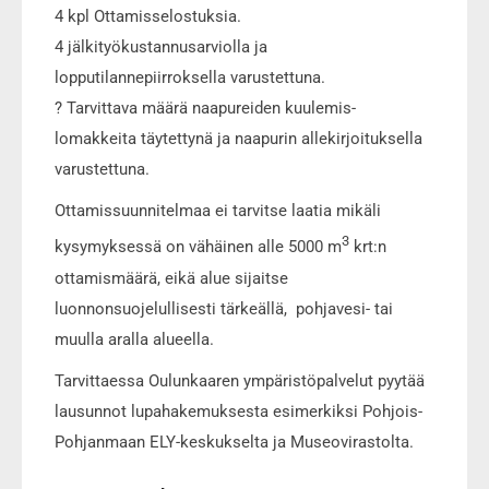
4 kpl Ottamisselostuksia.
4 jälkityökustannusarviolla ja
lopputilannepiirroksella varustettuna.
? Tarvittava määrä naapureiden kuulemis-
lomakkeita täytettynä ja naapurin allekirjoituksella
varustettuna.
Ottamissuunnitelmaa ei tarvitse laatia mikäli
3
kysymyksessä on vähäinen alle 5000 m
krt:n
ottamismäärä, eikä alue sijaitse
luonnonsuojelullisesti tärkeällä, pohjavesi- tai
muulla aralla alueella.
Tarvittaessa Oulunkaaren ympäristöpalvelut pyytää
lausunnot lupahakemuksesta esimerkiksi Pohjois-
Pohjanmaan ELY-keskukselta ja Museovirastolta.