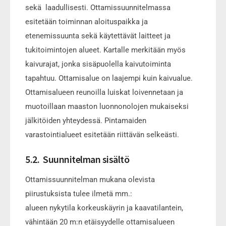
sekä laadullisesti. Ottamissuunnitelmassa
esitetään toiminnan aloituspaikka ja
etenemissuunta sekä käytettävät laitteet ja
tukitoimintojen alueet. Kartalle merkitään myös
kaivurajat, jonka sisäpuolella kaivutoiminta
tapahtuu. Ottamisalue on laajempi kuin kaivualue.
Ottamisalueen reunoilla luiskat loivennetaan ja
muotoillaan maaston luonnonolojen mukaiseksi
jälkitöiden yhteydessä. Pintamaiden
varastointialueet esitetään riittävän selkeästi.
5.2. Suunnitelman sisältö
Ottamissuunnitelman mukana olevista
piirustuksista tulee ilmetä mm.:
alueen nykytila korkeuskäyrin ja kaavatilantein,
vähintään 20 m:n etäisyydelle ottamisalueen