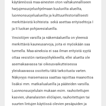
käytännössä maa-ainesten oton valtakunnalliseen
harjujensuojeluohjelmaan kuuluvilta alueilta,
luonnonsuojelualueilta ja kulttuurihistoriallisesti
merkittävistä kohteista sekä asettaa erityisehtoja I
ja II luokan pohjavesialueilla.
Vesistöjen varsilla ja näkemäalueilla on yleensä
merkittäviä kauneusarvoja, joita ei myöskään saa
turmella. Maa-aineksia ei saa ilman erityistä syytä
ottaa vesistön rantavyöhykkeellä, ellei aluetta ole
asemakaavassa tai oikeusvaikutteisessa
yleiskaavassa osoitettu tätä tarkoitusta varten.
Näkyvyys maisemassa saattaa rajoittaa maanottoa
lisäksi mm. matkailualueilla ja pääteiden varsilla.
Luonnonsuojelulain mukaan esim. rauhoitettujen
kasvien, uhanalaisten eliölajien, rauhoitettujen tai
suurten lintujen käytössä olevien pesäpuiden ja