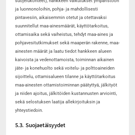
suojelukohteet), hankkeen vaikutukset ympäristöön
ja luonnonoloihin, pohja- ja mahdollisesti
pintavesiin, aikaisemmin otetut ja otettavaksi
suunnitellut maa-ainesmäärät, käyttötarkoitus,
ottamisaika sekä vaiheistus, tehdyt maa-aines ja
pohjavesitutkimukset sekä maaperän rakenne, maa-
ainesten määrät ja laatu tiedot hankkeen alueen
kaivoista ja vedenottamoista, toiminnan aikainen
jäte- ja konehuolto sekä voitelu- ja polttoaineiden
sijoittelu, ottamisalueen tilanne ja käyttötarkoitus
maa-ainesten ottamistoiminnan päätyttyä, jälkityöt
ja niiden ajoitus, jälkitöiden kustannusten arviointi,
sekä selostuksen laatija allekirjoituksin ja
yhteystiedoin.
5.3. Suojaetäisyydet