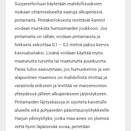
Suojaverhoiluun käytetään mahdollisuuksien
mukaan ottamisalueelta saatuja alkuperäisiä
pintamaita. Pintakerroksesta revittävät kannot
voidaan murskata humusmaiden joukkoon. Jos
pintamaita on vähän, voidaan pintamaista ja
hiekasta sekoittaa 0,1 – 0,2 metriä paksu kerros
kasvualustaksi. Lisänä voidaan käyttää myös
maatunutta turvetta tai maatunutta puunkuorta.
Paras tulos saavutetaan, jos humuskerros ja sen
alapuolinen maannos on mahdollista irrottaa ja
varastoda erikseen ja levittää se maisemoinnin
yhteydessä jälleen alkuperäiseen järjestykseen.
Pintamaiden läjityskasoja ei sijoiteta kaivetulle
alueelle eikä pohjaveden päävirtausvyöhykkeelle.
Harjun ydinvyöhyke, jonka maa-aines on yleensä
vettä hyvin läpäisevää soraa, peitetään