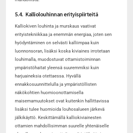
5.4. Kalliolouhinnan erityispiirteitä
Kalliokiven louhinta ja murskaus vaativat
erityistekniikkaa ja enemmän energiaa, joten sen
hyödyntäminen on selvästi kalliimpaa kuin
luonnonsoran, lisäksi koska kiviaines irrotetaan
louhimalla, muodostuvat ottamistoiminnan
ympäristöhaitat yleensä suuremmiksi kuin
harjuaineksia otettaessa. Hyvällä
ennakkosuunnittelulla ja ympäristöllisten
näkökohtien huomioonottamisella
maisemamuutokset ovat kuitenkin hallittavissa
lisäksi tulee huomioida louhosalueen järkevä
jälkikäyttö. Keskittämällä kalliokiviainesten
ottamien mahdollisimman suurelle yhtenäiselle