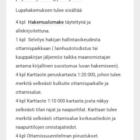
Lupahakemuksen tulee sisältää:
4 kpl
Hakemuslomake
täytettynä ja
allekirjoitettuna.
1 kpl Selvitys hakijan hallintaoikeudesta
ottamispaikkaan ( lainhuutotodistus tai
kauppakirjan jäljennös taikka maanomistajan
antama kirjallinen suostumus luvan hakemiseen).
4 kpl Karttaote peruskartasta 1:20 000, johon tulee
merkitä selkeästi kulkutie ottamispaikalle ja
ottamisalue.
4 kpl Karttaote 1:10 000 kartasta josta näkyy
selkeästi tilan rajat ja naapuritilat. Karttaan tulee
merkitä selkeästi ottamisalue korkeustiedoin ja
naapuritilojen omistajatiedot.
4 kpl Ottamissuunnitelman piirustukset.