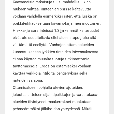
Kaavamaisia ratkaisuja tulisi mahdollisuukien
mukaan välttää. Rinteen eri osissa kaltevuutta
voidaan vaihdella esimerkiksi siten, että luiska on
poikkileikkaukseltaan loivan s-kirjaimen muotoinen.
Hiekka- ja sorarinteissä 1:3 jyrkemmät kaltevuudet
eivät ole suositeltavia ellei alueen topografia sitä
välttämättä edellytä. Vanhojen ottamisalueiden
kunnostuksessa jyrkkien rinteiden loivennuksessa
ei saa käyttää muualta tuotuja tutkimattomia
täyttömassoja. Eroosion estämiseksi voidaan
käyttää verkkoja, ritilöitä, pengerryksiä sekä
rinteiden salaojia.
Ottamisalueen pohjalla olevien ajoteiden,
jalostuslaitteiden sijaintipaikkojen ja varastokasa-
alueiden tiivistyneet maakerrokset muokataan
pehmeämmäksi jälkihoidon yhteydessä. Mikäli