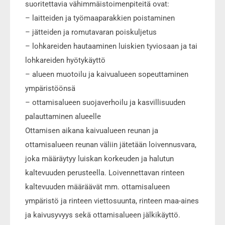
suoritettavia vähimmäistoimenpiteitä ovat:
– laitteiden ja työmaaparakkien poistaminen
– jätteiden ja romutavaran poiskuljetus
– lohkareiden hautaaminen luiskien tyviosaan ja tai
lohkareiden hyötykäyttö
– alueen muotoilu ja kaivualueen sopeuttaminen
ympäristöönsä
– ottamisalueen suojaverhoilu ja kasvillisuuden
palauttaminen alueelle
Ottamisen aikana kaivualueen reunan ja
ottamisalueen reunan väliin jätetään loivennusvara,
joka määräytyy luiskan korkeuden ja halutun
kaltevuuden perusteella. Loivennettavan rinteen
kaltevuuden määräävät mm. ottamisalueen
ympäristö ja rinteen viettosuunta, rinteen maa-aines
ja kaivusyvyys sekä ottamisalueen jälkikäyttö.