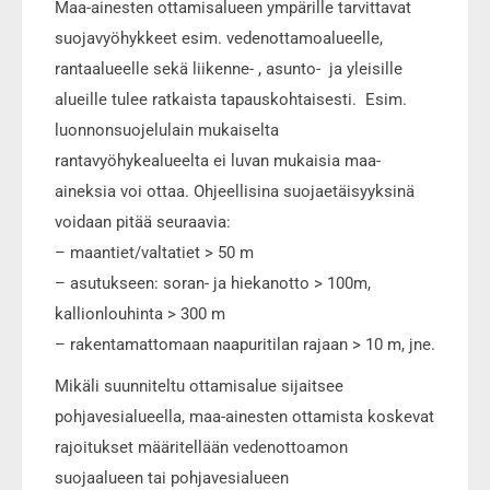
Maa-ainesten ottamisalueen ympärille tarvittavat
suojavyöhykkeet esim. vedenottamoalueelle,
rantaalueelle sekä liikenne- , asunto- ja yleisille
alueille tulee ratkaista tapauskohtaisesti. Esim.
luonnonsuojelulain mukaiselta
rantavyöhykealueelta ei luvan mukaisia maa-
aineksia voi ottaa. Ohjeellisina suojaetäisyyksinä
voidaan pitää seuraavia:
– maantiet/valtatiet > 50 m
– asutukseen: soran- ja hiekanotto > 100m,
kallionlouhinta > 300 m
– rakentamattomaan naapuritilan rajaan > 10 m, jne.
Mikäli suunniteltu ottamisalue sijaitsee
pohjavesialueella, maa-ainesten ottamista koskevat
rajoitukset määritellään vedenottoamon
suojaalueen tai pohjavesialueen