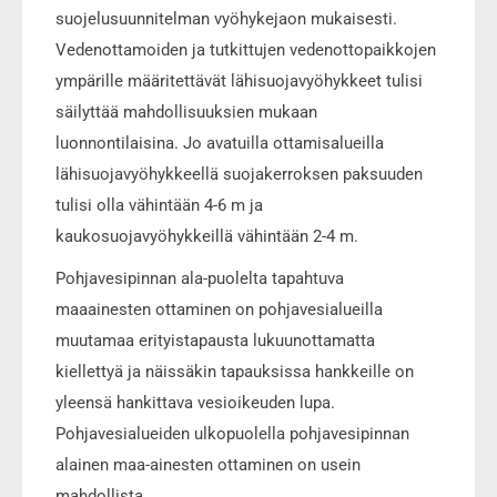
suojelusuunnitelman vyöhykejaon mukaisesti.
Vedenottamoiden ja tutkittujen vedenottopaikkojen
ympärille määritettävät lähisuojavyöhykkeet tulisi
säilyttää mahdollisuuksien mukaan
luonnontilaisina. Jo avatuilla ottamisalueilla
lähisuojavyöhykkeellä suojakerroksen paksuuden
tulisi olla vähintään 4-6 m ja
kaukosuojavyöhykkeillä vähintään 2-4 m.
Pohjavesipinnan ala-puolelta tapahtuva
maaainesten ottaminen on pohjavesialueilla
muutamaa erityistapausta lukuunottamatta
kiellettyä ja näissäkin tapauksissa hankkeille on
yleensä hankittava vesioikeuden lupa.
Pohjavesialueiden ulkopuolella pohjavesipinnan
alainen maa-ainesten ottaminen on usein
mahdollista.