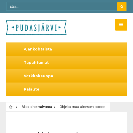
Ajankohtaista
Tapahtumat
Verkkokauppa
Palaute
Maa-ainesvalvonta
Ohjeita maa-ainesten ottoon