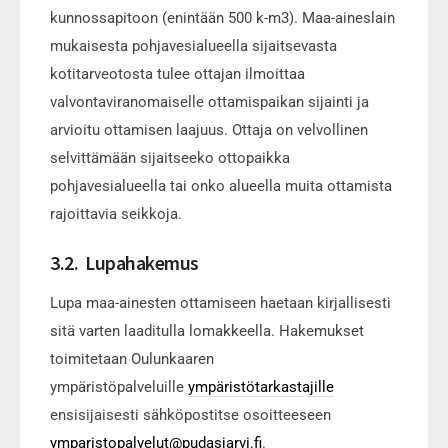
kunnossapitoon (enintään 500 k-m3). Maa-aineslain
mukaisesta pohjavesialueella sijaitsevasta
kotitarveotosta tulee ottajan ilmoittaa
valvontaviranomaiselle ottamispaikan sijainti ja
arvioitu ottamisen laajuus. Ottaja on velvollinen
selvittämään sijaitseeko ottopaikka
pohjavesialueella tai onko alueella muita ottamista
rajoittavia seikkoja.
3.2. Lupahakemus
Lupa maa-ainesten ottamiseen haetaan kirjallisesti
sitä varten laaditulla lomakkeella. Hakemukset
toimitetaan Oulunkaaren
ympäristöpalveluille
ympäristötarkastajille
ensisijaisesti sähköpostitse osoitteeseen
ymparistopalvelut@pudasjarvi.fi
.