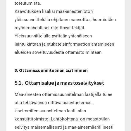
toteutumista.
Kaavoituksen lisäksi maa-ainesten oton
yleissuunnittelulla ohjataan maanottoa, huomioiden
myös mahdolliset rajoittavat tekijät.
Yleissuunnittelulla pyritään yhtenäiseen
laintulkintaan ja etukäteisinformaation antamiseen
alueiden soveltuvuudesta ottamistoimintaan.
5. Ottamissuunnitelman laatiminen
5.1. Ottamisalue ja maastoselvitykset
Maa-ainesten ottamissuunnitelman laatijalla tulee
olla tehtäväänsä riittävä asiantuntemus.
Useimmiten suunnitelman laatii alan
konsulttitoimisto. Lähtökohtana on maastotilan
selvitys maisemallisesti ja maa-ainesmäärällisesti