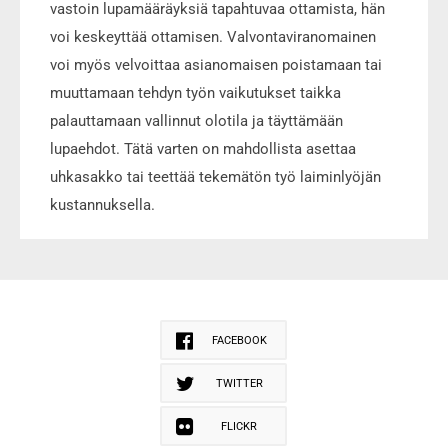
vastoin lupamääräyksiä tapahtuvaa ottamista, hän
voi keskeyttää ottamisen. Valvontaviranomainen
voi myös velvoittaa asianomaisen poistamaan tai
muuttamaan tehdyn työn vaikutukset taikka
palauttamaan vallinnut olotila ja täyttämään
lupaehdot. Tätä varten on mahdollista asettaa
uhkasakko tai teettää tekemätön työ laiminlyöjän
kustannuksella.
FACEBOOK
TWITTER
FLICKR