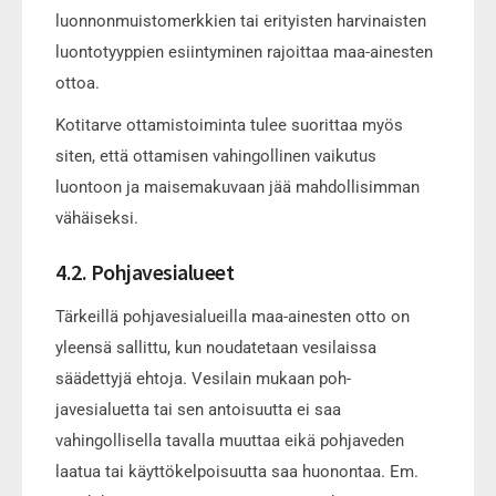
luonnonmuistomerkkien tai erityisten harvinaisten
luontotyyppien esiintyminen rajoittaa maa-ainesten
ottoa.
Kotitarve ottamistoiminta tulee suorittaa myös
siten, että ottamisen vahingollinen vaikutus
luontoon ja maisemakuvaan jää mahdollisimman
vähäiseksi.
4.2. Pohjavesialueet
Tärkeillä pohjavesialueilla maa-ainesten otto on
yleensä sallittu, kun noudatetaan vesilaissa
säädettyjä ehtoja. Vesilain mukaan poh-
javesialuetta tai sen antoisuutta ei saa
vahingollisella tavalla muuttaa eikä pohjaveden
laatua tai käyttökelpoisuutta saa huonontaa. Em.