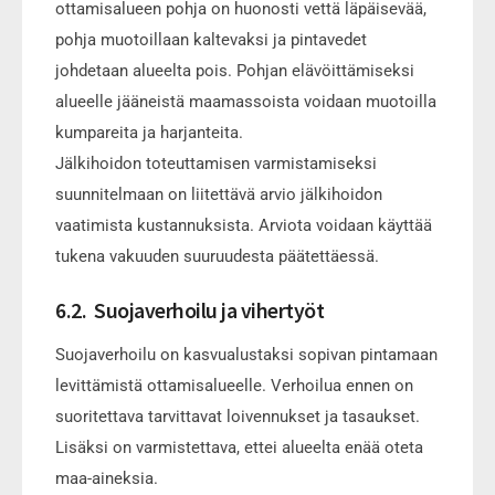
ottamisalueen pohja on huonosti vettä läpäisevää,
pohja muotoillaan kaltevaksi ja pintavedet
johdetaan alueelta pois. Pohjan elävöittämiseksi
alueelle jääneistä maamassoista voidaan muotoilla
kumpareita ja harjanteita.
Jälkihoidon toteuttamisen varmistamiseksi
suunnitelmaan on liitettävä arvio jälkihoidon
vaatimista kustannuksista. Arviota voidaan käyttää
tukena vakuuden suuruudesta päätettäessä.
6.2. Suojaverhoilu ja vihertyöt
Suojaverhoilu on kasvualustaksi sopivan pintamaan
levittämistä ottamisalueelle. Verhoilua ennen on
suoritettava tarvittavat loivennukset ja tasaukset.
Lisäksi on varmistettava, ettei alueelta enää oteta
maa-aineksia.