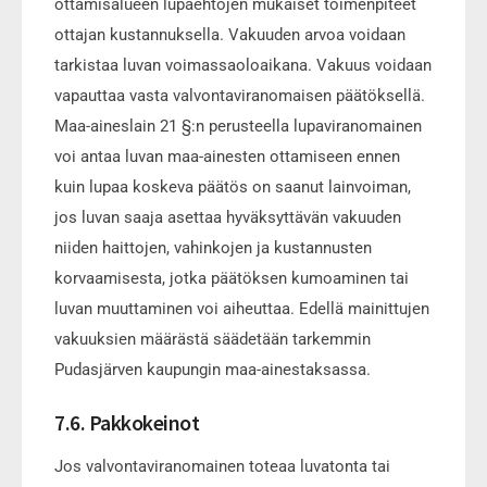
ottamisalueen lupaehtojen mukaiset toimenpiteet
ottajan kustannuksella. Vakuuden arvoa voidaan
tarkistaa luvan voimassaoloaikana. Vakuus voidaan
vapauttaa vasta valvontaviranomaisen päätöksellä.
Maa-aineslain 21 §:n perusteella lupaviranomainen
voi antaa luvan maa-ainesten ottamiseen ennen
kuin lupaa koskeva päätös on saanut lainvoiman,
jos luvan saaja asettaa hyväksyttävän vakuuden
niiden haittojen, vahinkojen ja kustannusten
korvaamisesta, jotka päätöksen kumoaminen tai
luvan muuttaminen voi aiheuttaa. Edellä mainittujen
vakuuksien määrästä säädetään tarkemmin
Pudasjärven kaupungin maa-ainestaksassa.
7.6. Pakkokeinot
Jos valvontaviranomainen toteaa luvatonta tai