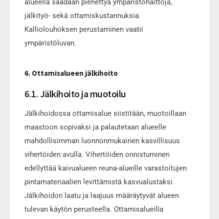
alueella saadaan pienettyä ympäristöhaittoja,
jälkityö- sekä ottamiskustannuksia.
Kalliolouhoksen perustaminen vaatii
ympäristöluvan.
6. Ottamisalueen jälkihoito
6.1. Jälkihoito ja muotoilu
Jälkihoidossa ottamisalue siistitään, muotoillaan
maastoon sopivaksi ja palautetaan alueelle
mahdollisimman luonnonmukainen kasvillisuus
vihertöiden avulla. Vihertöiden onnistuminen
edellyttää kaivualueen reuna-alueille varastoitujen
pintamateriaalien levittämistä kasvualustaksi.
Jälkihoidon laatu ja laajuus määräytyvät alueen
tulevan käytön perusteella. Ottamisalueilla