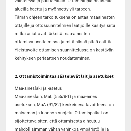
vaihtelevia ja puutteellisia. Ottamislupia on useilla
alueilla haettu ja myönnetty yli tarpeen.
Tämän ohjeen tarkoituksena on antaa maaainesten
ottajille ja ottosuunnitelmien laatijoille käsitys siitä
mitkä asiat ovat tärkeitä maa-ainesten
ottamissuunnitelmissa ja mitä niissä pitää esittää.
Yleistavoite ottamisen suunnittelussa on kestävän
kehityksen periaatteen noudattaminen.
2. Ottamistoimintaa säätelevät lait ja asetukset
Maa-aineslaki ja -asetus
Maa-aineslain, MaL (555/8-1) ja maa-aines
asetuksen, MaA (91/82) keskeisenä tavoitteena on
maiseman ja luonnon suojelu. Ottamispaikat on
sijoitettava siten, että ottamisesta aiheutuu
mahdollisimman vähän vahinkoa ympäristölle ja