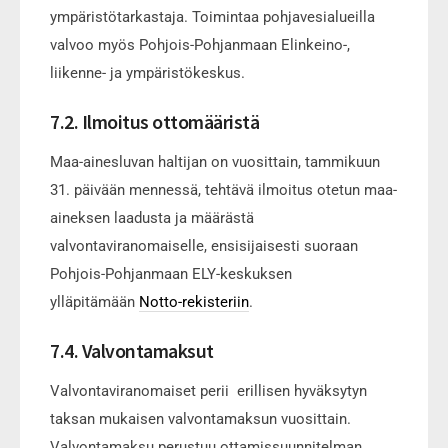
ympäristötarkastaja. Toimintaa pohjavesialueilla
valvoo myös Pohjois-Pohjanmaan Elinkeino-,
liikenne- ja ympäristökeskus.
7.2. Ilmoitus ottomääristä
Maa-ainesluvan haltijan on vuosittain, tammikuun
31. päivään mennessä, tehtävä ilmoitus otetun maa-
aineksen laadusta ja määrästä
valvontaviranomaiselle, ensisijaisesti suoraan
Pohjois-Pohjanmaan ELY-keskuksen
ylläpitämään
Notto-rekisteriin
.
7.4. Valvontamaksut
Valvontaviranomaiset perii erillisen hyväksytyn
taksan mukaisen valvontamaksun vuosittain.
Valvontamaksu perustuu ottamissuunnitelman