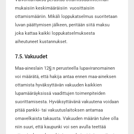
mukaisiin keskimääräisiin vuosittaisiin
ottamismääriin. Mikäli loppukatselmus suoritetaan
luvan päättymisen jälkeen, peritään siitä maksu
joka kattaa kaikki loppukatselmuksesta
aiheutuneet kustannukset.
7.5. Vakuudet
Maa-aineslain 12§:n perusteella lupaviranomainen
voi määrätä, että hakija antaa ennen maa-aineksen
ottamista hyväksyttävän vakuuden kaikkien
lupamääräyksissä vaadittujen toimenpiteiden
suorittamisesta. Hyväksyttävänä vakuutena voidaan
pitää pankki- tai vakuutuslaitoksen antamaa
omavelkaista takausta. Vakuuden määrän tulee olla
niin suuri, että kaupunki voi sen avulla teettää