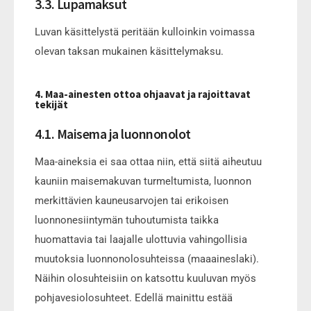
3.3. Lupamaksut
Luvan käsittelystä peritään kulloinkin voimassa
olevan taksan mukainen käsittelymaksu.
4. Maa-ainesten ottoa ohjaavat ja rajoittavat
tekijät
4.1. Maisema ja luonnonolot
Maa-aineksia ei saa ottaa niin, että siitä aiheutuu
kauniin maisemakuvan turmeltumista, luonnon
merkittävien kauneusarvojen tai erikoisen
luonnonesiintymän tuhoutumista taikka
huomattavia tai laajalle ulottuvia vahingollisia
muutoksia luonnonolosuhteissa (maaaineslaki).
Näihin olosuhteisiin on katsottu kuuluvan myös
pohjavesiolosuhteet. Edellä mainittu estää