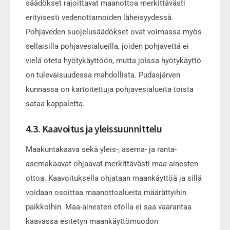
säädökset rajoittavat maanottoa merkittävästi
erityisesti vedenottamoiden läheisyydessä.
Pohjaveden suojelusäädökset ovat voimassa myös
sellaisilla pohjavesialueilla, joiden pohjavettä ei
vielä oteta hyötykäyttöön, mutta joissa hyötykäyttö
on tulevaisuudessa mahdollista. Pudasjärven
kunnassa on kartoitettuja pohjavesialueita toista
sataa kappaletta.
4.3. Kaavoitus ja yleissuunnittelu
Maakuntakaava sekä yleis-, asema- ja ranta-
asemakaavat ohjaavat merkittävästi maa-ainesten
ottoa. Kaavoituksella ohjataan maankäyttöä ja sillä
voidaan osoittaa maanottoalueita määrättyihin
paikkoihin. Maa-ainesten otolla ei saa vaarantaa
kaavassa esitetyn maankäyttömuodon