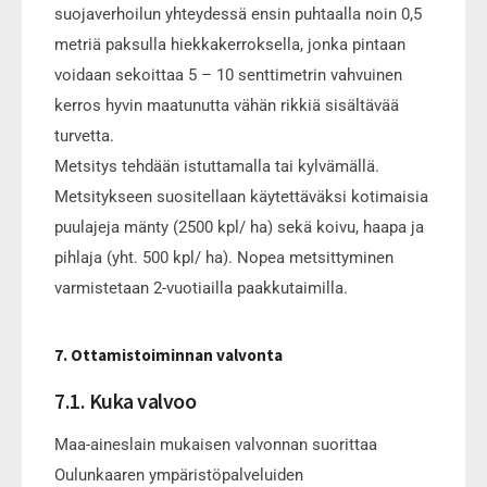
suojaverhoilun yhteydessä ensin puhtaalla noin 0,5
metriä paksulla hiekkakerroksella, jonka pintaan
voidaan sekoittaa 5 – 10 senttimetrin vahvuinen
kerros hyvin maatunutta vähän rikkiä sisältävää
turvetta.
Metsitys tehdään istuttamalla tai kylvämällä.
Metsitykseen suositellaan käytettäväksi kotimaisia
puulajeja mänty (2500 kpl/ ha) sekä koivu, haapa ja
pihlaja (yht. 500 kpl/ ha). Nopea metsittyminen
varmistetaan 2-vuotiailla paakkutaimilla.
7. Ottamistoiminnan valvonta
7.1. Kuka valvoo
Maa-aineslain mukaisen valvonnan suorittaa
Oulunkaaren ympäristöpalveluiden