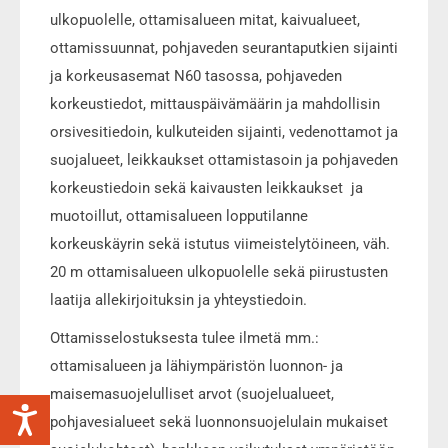
ulkopuolelle, ottamisalueen mitat, kaivualueet,
ottamissuunnat, pohjaveden seurantaputkien sijainti
ja korkeusasemat N60 tasossa, pohjaveden
korkeustiedot, mittauspäivämäärin ja mahdollisin
orsivesitiedoin, kulkuteiden sijainti, vedenottamot ja
suojalueet, leikkaukset ottamistasoin ja pohjaveden
korkeustiedoin sekä kaivausten leikkaukset ja
muotoillut, ottamisalueen lopputilanne
korkeuskäyrin sekä istutus viimeistelytöineen, väh.
20 m ottamisalueen ulkopuolelle sekä piirustusten
laatija allekirjoituksin ja yhteystiedoin.
Ottamisselostuksesta tulee ilmetä mm.:
ottamisalueen ja lähiympäristön luonnon- ja
maisemasuojelulliset arvot (suojelualueet,
pohjavesialueet sekä luonnonsuojelulain mukaiset