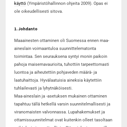
käyttö
(Ympäristöhallinnon ohjeita 2009). Opas ei
ole oikeudellisesti sitova.
1. Johdanto
Maaainesten ottaminen oli Suomessa ennen maa-
aineslain voimaantuloa suunnittelematonta
toimintaa. Sen seurauksena syntyi monin paikoin
pahoja maisemavaurioita, tuhottiin tarpeettomasti
luontoa ja aiheutettiin pohjaveden määrä- ja
laatuhaittoja. Hyvälaatuisia aineksia käytettiin
tuhlailevasti ja lyhytnäköisesti.
Maa-aineslain ja -asetuksen mukainen ottaminen
tapahtuu tällä hetkellä varsin suunnitelmallisesti ja
viranomaisten valvonnassa. Lupahakemukset ja
ottamissuunnitelmat ovat kuitenkin olleet tasoltaan