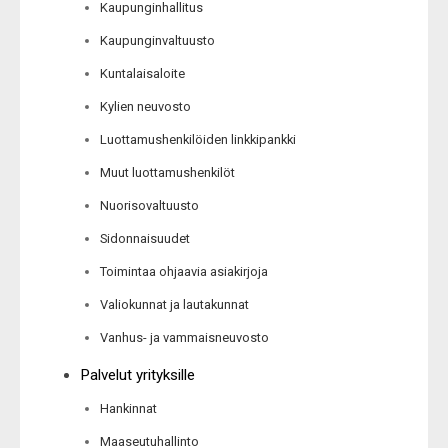
Kaupunginhallitus
Kaupunginvaltuusto
Kuntalaisaloite
Kylien neuvosto
Luottamushenkilöiden linkkipankki
Muut luottamushenkilöt
Nuorisovaltuusto
Sidonnaisuudet
Toimintaa ohjaavia asiakirjoja
Valiokunnat ja lautakunnat
Vanhus- ja vammaisneuvosto
Palvelut yrityksille
Hankinnat
Maaseutuhallinto