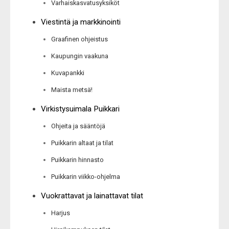
Varhaiskasvatusyksiköt
Viestintä ja markkinointi
Graafinen ohjeistus
Kaupungin vaakuna
Kuvapankki
Maista metsä!
Virkistysuimala Puikkari
Ohjeita ja sääntöjä
Puikkarin altaat ja tilat
Puikkarin hinnasto
Puikkarin viikko-ohjelma
Vuokrattavat ja lainattavat tilat
Harjus