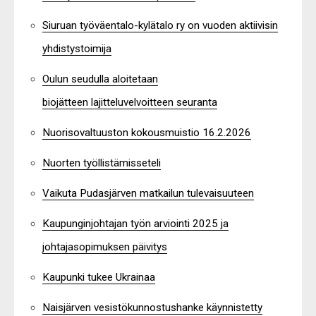
Siuruan työväentalo-kylätalo ry on vuoden aktiivisin
yhdistystoimija
Oulun seudulla aloitetaan
biojätteen lajitteluvelvoitteen seuranta
Nuorisovaltuuston kokousmuistio 16.2.2026
Nuorten työllistämisseteli
Vaikuta Pudasjärven matkailun tulevaisuuteen
Kaupunginjohtajan työn arviointi 2025 ja
johtajasopimuksen päivitys
Kaupunki tukee Ukrainaa
Naisjärven vesistökunnostushanke käynnistetty