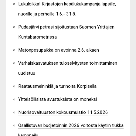
Lukuloikka! Kirjastojen kesälukukampanja lapsille,
nuorille ja perheille 1.6.- 31.8.
Pudasjärvi petrasi sijoitustaan Suomen Yrittäjien
Kuntabarometrissa
Matonpesupaikka on avoinna 2.6. alkaen
Varhaiskasvatuksen tuloselvitysten toimittaminen
uudistuu
Raatausmeininkiä ja turinoita Korpisella
Yhteisöllisistä avustuksista on moneksi
Nuorisovaltuuston kokousmuistio 11.5.2026
Osallistuvan budjetoinnin 2026 voitosta käytiin tiukka
kamppailu