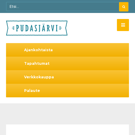
Ajankohtaista
Tapahtumat
Verkkokauppa
Palaute