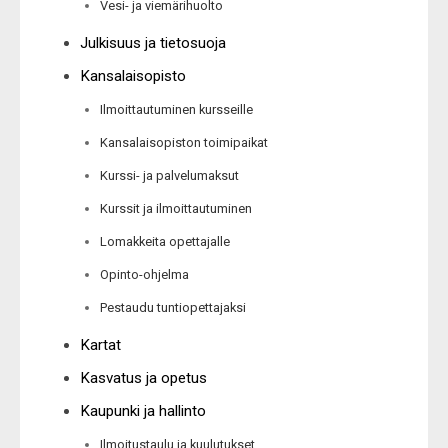
Vesi- ja viemärihuolto
Julkisuus ja tietosuoja
Kansalaisopisto
Ilmoittautuminen kursseille
Kansalaisopiston toimipaikat
Kurssi- ja palvelumaksut
Kurssit ja ilmoittautuminen
Lomakkeita opettajalle
Opinto-ohjelma
Pestaudu tuntiopettajaksi
Kartat
Kasvatus ja opetus
Kaupunki ja hallinto
Ilmoitustaulu ja kuulutukset