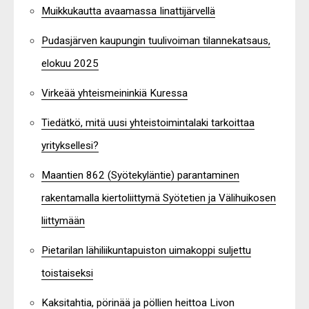
Muikkukautta avaamassa Iinattijärvellä
Pudasjärven kaupungin tuulivoiman tilannekatsaus,
elokuu 2025
Virkeää yhteismeininkiä Kuressa
Tiedätkö, mitä uusi yhteistoimintalaki tarkoittaa
yrityksellesi?
Maantien 862 (Syötekyläntie) parantaminen
rakentamalla kiertoliittymä Syötetien ja Välihuikosen
liittymään
Pietarilan lähiliikuntapuiston uimakoppi suljettu
toistaiseksi
Kaksitahtia, pörinää ja pöllien heittoa Livon