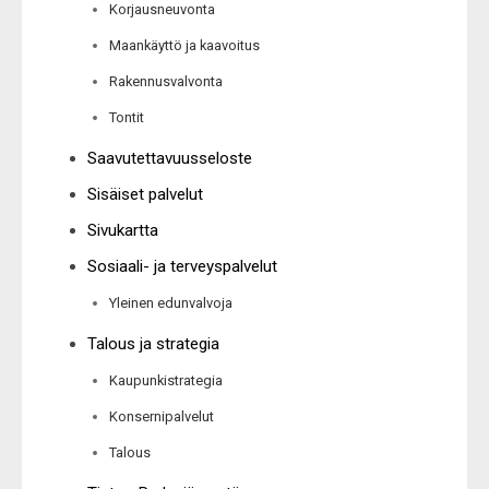
Korjausneuvonta
Maankäyttö ja kaavoitus
Rakennusvalvonta
Tontit
Saavutettavuusseloste
Sisäiset palvelut
Sivukartta
Sosiaali- ja terveyspalvelut
Yleinen edunvalvoja
Talous ja strategia
Kaupunkistrategia
Konsernipalvelut
Talous