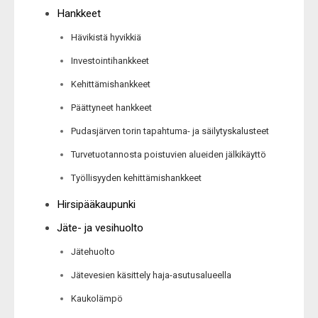
Hankkeet
Hävikistä hyvikkiä
Investointihankkeet
Kehittämishankkeet
Päättyneet hankkeet
Pudasjärven torin tapahtuma- ja säilytyskalusteet
Turvetuotannosta poistuvien alueiden jälkikäyttö
Työllisyyden kehittämishankkeet
Hirsipääkaupunki
Jäte- ja vesihuolto
Jätehuolto
Jätevesien käsittely haja-asutusalueella
Kaukolämpö