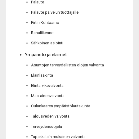
Palaute
Palaute palvelun tuottajalle
Pirtin Kohtaamo
Rahaliikenne
Sähköinen asiointi
Ympäristö ja eläimet
Asuntojen terveydellisten olojen valvonta
Eläinlääkintä
Elintarvikevalvonta
Maa-ainesvalvonta
Oulunkaaren ympäristölautakunta
Talousveden valvonta
Terveydensuojelu
Tupakkalain mukainen valvonta