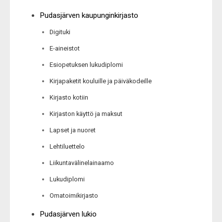
Pudasjärven kaupunginkirjasto
Digituki
E-aineistot
Esiopetuksen lukudiplomi
Kirjapaketit kouluille ja päiväkodeille
Kirjasto kotiin
Kirjaston käyttö ja maksut
Lapset ja nuoret
Lehtiluettelo
Liikuntavälinelainaamo
Lukudiplomi
Omatoimikirjasto
Pudasjärven lukio