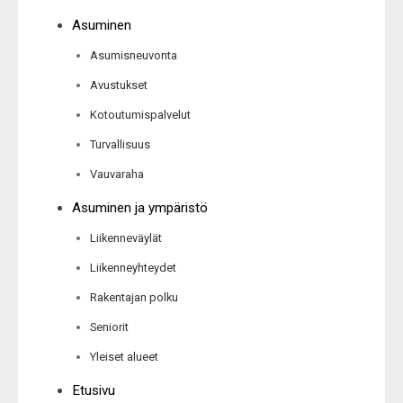
Asuminen
Asumisneuvonta
Avustukset
Kotoutumispalvelut
Turvallisuus
Vauvaraha
Asuminen ja ympäristö
Liikenneväylät
Liikenneyhteydet
Rakentajan polku
Seniorit
Yleiset alueet
Etusivu