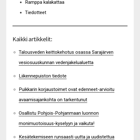
Ramppa kalakattaa
Tiedotteet
Kaikki artikkelit:
Talousveden keittokehotus osassa Sarajärven
vesiosuuskunnan vedenjakelualuetta
Liikennepuiston tiedote
Puikkarin korjaustoimet ovat edenneet-arvioitu
avaamisajankohta on tarkentunut
Osallistu Pohjois-Pohjanmaan luonnon
monimuotoisuus-kyselyyn ja vaikuta!
Kesätekemiseen runsaasti uutta ja uudistettua