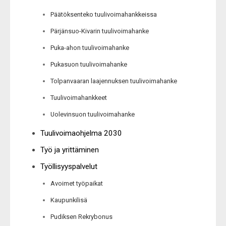
Päätöksenteko tuulivoimahankkeissa
Pärjänsuo-Kivarin tuulivoimahanke
Puka-ahon tuulivoimahanke
Pukasuon tuulivoimahanke
Tolpanvaaran laajennuksen tuulivoimahanke
Tuulivoimahankkeet
Uolevinsuon tuulivoimahanke
Tuulivoimaohjelma 2030
Työ ja yrittäminen
Työllisyyspalvelut
Avoimet työpaikat
Kaupunkilisä
Pudiksen Rekrybonus