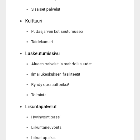
Sisäiset palvelut
Kulttuuri
Pudasjärven kotiseutumuseo
Taidekamari
Laskeutumissivu
Alueen palvelut ja mahdollisuudet
Ilmailukeskuksen fasiliteetit
Ryhdy operaattoriksi!
Toiminta
Liikuntapalvelut
Hyvinvointipassi
Liikuntaneuvonta
Liikuntapaikat