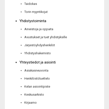
Taidokas
Torin myyntikojut
Yhdistystoiminta
Aineistoja ja oppaita
Avustukset ja tuet yhdistyksille
Järjestöyhdyshenkilöt
Yhdistyshakemisto
Yhteystiedot ja asiointi
Asiakasneuvonta
Henkilöstöluettelo
Kelan asiointipiste
Keskusarkisto
Kirjaamo