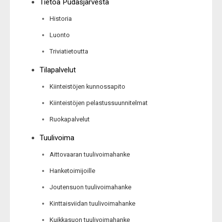
Tietoa Pudasjärvestä
Historia
Luonto
Triviatietoutta
Tilapalvelut
Kiinteistöjen kunnossapito
Kiinteistöjen pelastussuunnitelmat
Ruokapalvelut
Tuulivoima
Aittovaaran tuulivoimahanke
Hanketoimijoille
Joutensuon tuulivoimahanke
Kinttaisviidan tuulivoimahanke
Kuikkasuon tuulivoimahanke