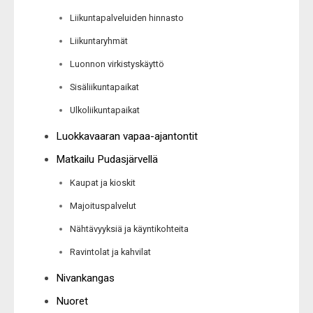
Liikuntapalveluiden hinnasto
Liikuntaryhmät
Luonnon virkistyskäyttö
Sisäliikuntapaikat
Ulkoliikuntapaikat
Luokkavaaran vapaa-ajantontit
Matkailu Pudasjärvellä
Kaupat ja kioskit
Majoituspalvelut
Nähtävyyksiä ja käyntikohteita
Ravintolat ja kahvilat
Nivankangas
Nuoret