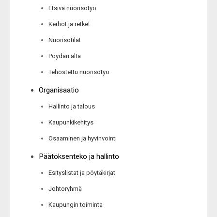
Etsivä nuorisotyö
Kerhot ja retket
Nuorisotilat
Pöydän alta
Tehostettu nuorisotyö
Organisaatio
Hallinto ja talous
Kaupunkikehitys
Osaaminen ja hyvinvointi
Päätöksenteko ja hallinto
Esityslistat ja pöytäkirjat
Johtoryhmä
Kaupungin toiminta