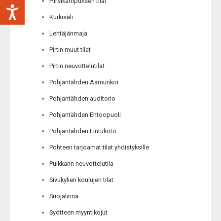
Hirsikampuksen tilat
Kurkisali
Lentäjänmaja
Pirtin muut tilat
Pirtin neuvottelutilat
Pohjantähden Aamunkoi
Pohjantähden auditorio
Pohjantähden Ehtoopuoli
Pohjantähden Lintukoto
Pohteen tarjoamat tilat yhdistyksille
Puikkarin neuvottelutila
Sivukylien koulujen tilat
Suojalinna
Syötteen myyntikojut