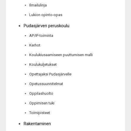
Ilmailulinja
Lukion opinto-opas
Pudasjärven peruskoulu
AP/IP-toiminta
Kerhot
Koulukiusaamiseen puuttumisen malli
Koulukuljetukset
Opettajaksi Pudasjärvelle
Opetussuunnitelmat
Oppilashuolto
Oppimisen tuki
Toimipisteet
Rakentaminen