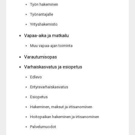
Työn hakeminen
Työnantajalle
Yrityshakemisto
Vapaa-aika ja matkailu
Muu vapaa-ajan toiminta
Varautumisopas
Varhaiskasvatus ja esiopetus
Edlevo
Erityisvarhaiskasvatus
Esiopetus
Hakeminen, maksut ja irtisanominen
Hoitopaikan hakeminen ja irtisanominen
Palvelumuodot