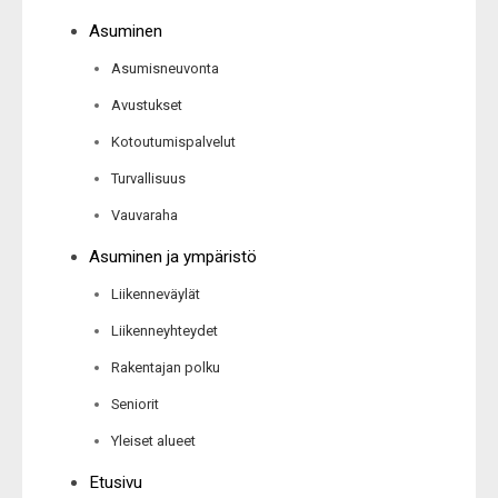
Asuminen
Asumisneuvonta
Avustukset
Kotoutumispalvelut
Turvallisuus
Vauvaraha
Asuminen ja ympäristö
Liikenneväylät
Liikenneyhteydet
Rakentajan polku
Seniorit
Yleiset alueet
Etusivu