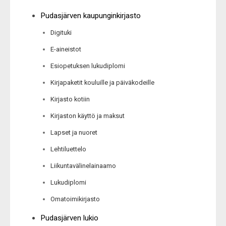
Pudasjärven kaupunginkirjasto
Digituki
E-aineistot
Esiopetuksen lukudiplomi
Kirjapaketit kouluille ja päiväkodeille
Kirjasto kotiin
Kirjaston käyttö ja maksut
Lapset ja nuoret
Lehtiluettelo
Liikuntavälinelainaamo
Lukudiplomi
Omatoimikirjasto
Pudasjärven lukio