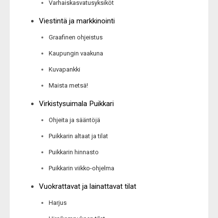
Varhaiskasvatusyksiköt
Viestintä ja markkinointi
Graafinen ohjeistus
Kaupungin vaakuna
Kuvapankki
Maista metsä!
Virkistysuimala Puikkari
Ohjeita ja sääntöjä
Puikkarin altaat ja tilat
Puikkarin hinnasto
Puikkarin viikko-ohjelma
Vuokrattavat ja lainattavat tilat
Harjus