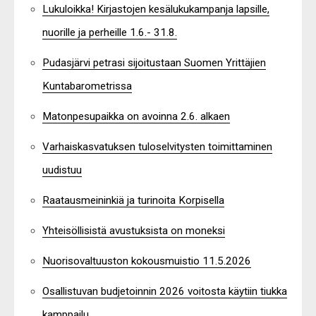
Lukuloikka! Kirjastojen kesälukukampanja lapsille,
nuorille ja perheille 1.6.- 31.8.
Pudasjärvi petrasi sijoitustaan Suomen Yrittäjien
Kuntabarometrissa
Matonpesupaikka on avoinna 2.6. alkaen
Varhaiskasvatuksen tuloselvitysten toimittaminen
uudistuu
Raatausmeininkiä ja turinoita Korpisella
Yhteisöllisistä avustuksista on moneksi
Nuorisovaltuuston kokousmuistio 11.5.2026
Osallistuvan budjetoinnin 2026 voitosta käytiin tiukka
kamppailu