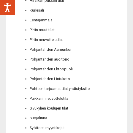
Hirsikampuksen tilat
Kurkisali
Lentäjänmaja
Pirtin muut tilat
Pirtin neuvottelutilat
Pohjantähden Aamunkoi
Pohjantähden auditorio
Pohjantähden Ehtoopuoli
Pohjantähden Lintukoto
Pohteen tarjoamat tilat yhdistyksille
Puikkarin neuvottelutila
Sivukylien koulujen tilat
Suojalinna
Syötteen myyntikojut