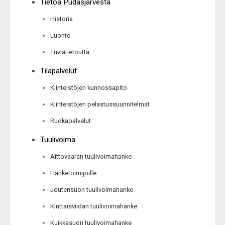
Tietoa Pudasjärvestä
Historia
Luonto
Triviatietoutta
Tilapalvelut
Kiinteistöjen kunnossapito
Kiinteistöjen pelastussuunnitelmat
Ruokapalvelut
Tuulivoima
Aittovaaran tuulivoimahanke
Hanketoimijoille
Joutensuon tuulivoimahanke
Kinttaisviidan tuulivoimahanke
Kuikkasuon tuulivoimahanke