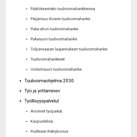
Päätöksenteko tuulivoimahankkeissa
Pärjänsuo-Kivarin tuulivoimahanke
Puka-ahon tuulivoimahanke
Pukasuon tuulivoimahanke
Tolpanvaaran laajennuksen tuulivoimahanke
Tuulivoimahankkeet
Uolevinsuon tuulivoimahanke
Tuulivoimaohjelma 2030
Työ ja yrittäminen
Työllisyyspalvelut
Avoimet työpaikat
Kaupunkilisä
Pudiksen Rekrybonus