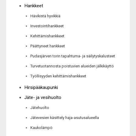
Hankkeet
Hävikistä hyvikkiä
Investointihankkeet
Kehittämishankkeet
Päättyneet hankkeet
Pudasjärven torin tapahtuma- ja säilytyskalusteet
Turvetuotannosta poistuvien alueiden jälkikäyttö
Työllisyyden kehittämishankkeet
Hirsipääkaupunki
Jäte- ja vesihuolto
Jätehuolto
Jätevesien käsittely haja-asutusalueella
Kaukolämpö