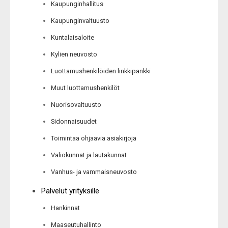
Kaupunginhallitus
Kaupunginvaltuusto
Kuntalaisaloite
Kylien neuvosto
Luottamushenkilöiden linkkipankki
Muut luottamushenkilöt
Nuorisovaltuusto
Sidonnaisuudet
Toimintaa ohjaavia asiakirjoja
Valiokunnat ja lautakunnat
Vanhus- ja vammaisneuvosto
Palvelut yrityksille
Hankinnat
Maaseutuhallinto