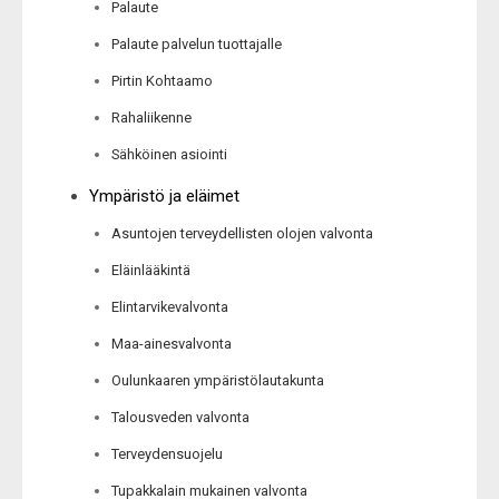
Palaute
Palaute palvelun tuottajalle
Pirtin Kohtaamo
Rahaliikenne
Sähköinen asiointi
Ympäristö ja eläimet
Asuntojen terveydellisten olojen valvonta
Eläinlääkintä
Elintarvikevalvonta
Maa-ainesvalvonta
Oulunkaaren ympäristölautakunta
Talousveden valvonta
Terveydensuojelu
Tupakkalain mukainen valvonta