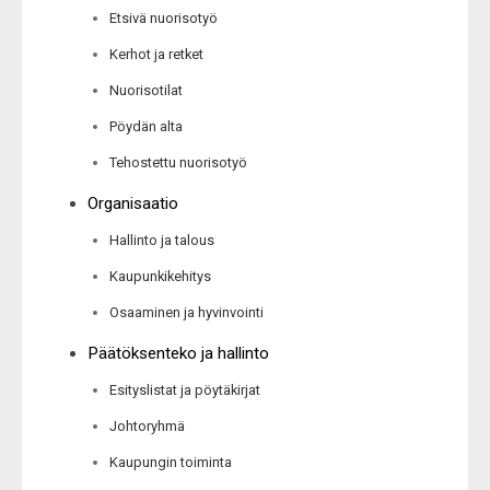
Etsivä nuorisotyö
Kerhot ja retket
Nuorisotilat
Pöydän alta
Tehostettu nuorisotyö
Organisaatio
Hallinto ja talous
Kaupunkikehitys
Osaaminen ja hyvinvointi
Päätöksenteko ja hallinto
Esityslistat ja pöytäkirjat
Johtoryhmä
Kaupungin toiminta