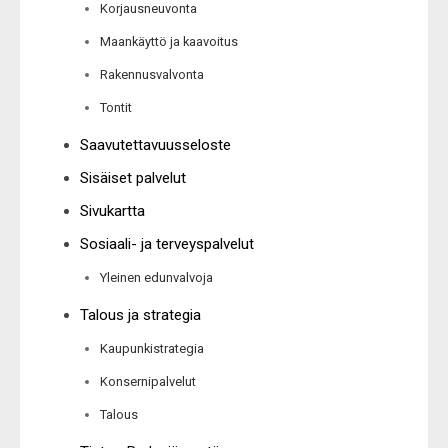
Korjausneuvonta
Maankäyttö ja kaavoitus
Rakennusvalvonta
Tontit
Saavutettavuusseloste
Sisäiset palvelut
Sivukartta
Sosiaali- ja terveyspalvelut
Yleinen edunvalvoja
Talous ja strategia
Kaupunkistrategia
Konsernipalvelut
Talous