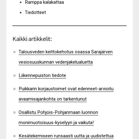
Ramppa kalakattaa
Tiedotteet
Kaikki artikkelit:
Talousveden keittokehotus osassa Sarajärven
vesiosuuskunnan vedenjakelualuetta
Liikennepuiston tiedote
Puikkarin korjaustoimet ovat edenneet-arvioitu
avaamisajankohta on tarkentunut
Osallistu Pohjois-Pohjanmaan luonnon
monimuotoisuus-kyselyyn ja vaikuta!
Kesätekemiseen runsaasti uutta ja uudistettua