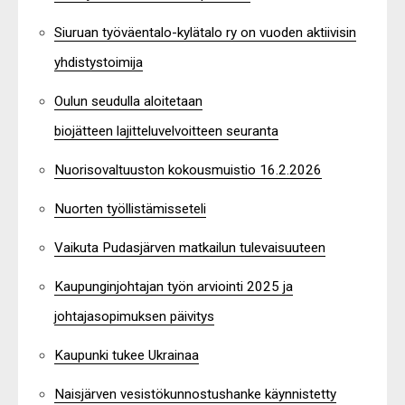
Siuruan työväentalo-kylätalo ry on vuoden aktiivisin
yhdistystoimija
Oulun seudulla aloitetaan
biojätteen lajitteluvelvoitteen seuranta
Nuorisovaltuuston kokousmuistio 16.2.2026
Nuorten työllistämisseteli
Vaikuta Pudasjärven matkailun tulevaisuuteen
Kaupunginjohtajan työn arviointi 2025 ja
johtajasopimuksen päivitys
Kaupunki tukee Ukrainaa
Naisjärven vesistökunnostushanke käynnistetty