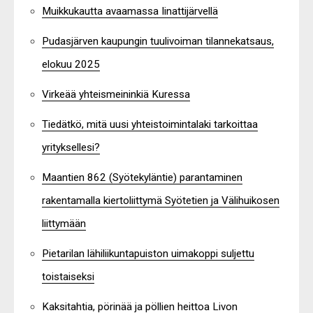
Muikkukautta avaamassa Iinattijärvellä
Pudasjärven kaupungin tuulivoiman tilannekatsaus,
elokuu 2025
Virkeää yhteismeininkiä Kuressa
Tiedätkö, mitä uusi yhteistoimintalaki tarkoittaa
yrityksellesi?
Maantien 862 (Syötekyläntie) parantaminen
rakentamalla kiertoliittymä Syötetien ja Välihuikosen
liittymään
Pietarilan lähiliikuntapuiston uimakoppi suljettu
toistaiseksi
Kaksitahtia, pörinää ja pöllien heittoa Livon