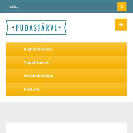
Ajankohtaista
Tapahtumat
Verkkokauppa
Palaute