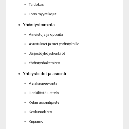
Taidokas
Torin myyntikojut
Yhdistystoiminta
Aineistoja ja oppaita
Avustukset ja tuet yhdistyksille
Järjestöyhdyshenkilöt
Yhdistyshakemisto
Yhteystiedot ja asiointi
Asiakasneuvonta
Henkilöstöluettelo
Kelan asiointipiste
Keskusarkisto
Kirjaamo