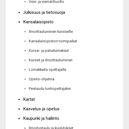
Vesi- ja viemärihuolto
Julkisuus ja tietosuoja
Kansalaisopisto
Ilmoittautuminen kursseille
Kansalaisopiston toimipaikat
Kurssi- ja palvelumaksut
Kurssit ja ilmoittautuminen
Lomakkeita opettajalle
Opinto-ohjelma
Pestaudu tuntiopettajaksi
Kartat
Kasvatus ja opetus
Kaupunki ja hallinto
Ilmoitustaulu ja kuulutukset