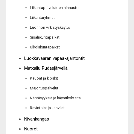
Liikuntapalveluiden hinnasto
Liikuntaryhmät
Luonnon virkistyskäyttö
Sisäliikuntapaikat
Ulkoliikuntapaikat
Luokkavaaran vapaa-ajantontit
Matkailu Pudasjärvellä
Kaupat ja kioskit
Majoituspalvelut
Nähtävyyksiä ja käyntikohteita
Ravintolat ja kahvilat
Nivankangas
Nuoret