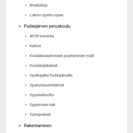
Ilmailulinja
Lukion opinto-opas
Pudasjärven peruskoulu
AP/IP-toiminta
Kerhot
Koulukiusaamiseen puuttumisen malli
Koulukuljetukset
Opettajaksi Pudasjärvelle
Opetussuunnitelmat
Oppilashuolto
Oppimisen tuki
Toimipisteet
Rakentaminen