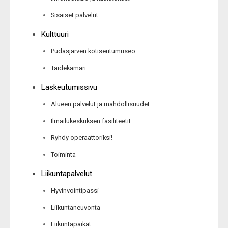
Sisäiset palvelut
Kulttuuri
Pudasjärven kotiseutumuseo
Taidekamari
Laskeutumissivu
Alueen palvelut ja mahdollisuudet
Ilmailukeskuksen fasiliteetit
Ryhdy operaattoriksi!
Toiminta
Liikuntapalvelut
Hyvinvointipassi
Liikuntaneuvonta
Liikuntapaikat