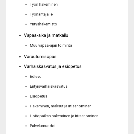
Työn hakeminen
Työnantajalle
Yrityshakemisto
Vapaa-aika ja matkailu
Muu vapaa-ajan toiminta
Varautumisopas
Varhaiskasvatus ja esiopetus
Edlevo
Erityisvarhaiskasvatus
Esiopetus
Hakeminen, maksut ja irtisanominen
Hoitopaikan hakeminen ja irtisanominen
Palvelumuodot