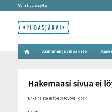
Vain hyviä syitä
Asuminen ja ympäristö
Kasva
Hakemaasi sivua ei l
Ehkä näistä listoista löytyisi jotain: