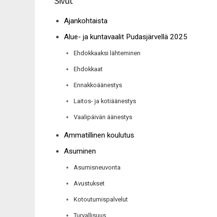
Sivut
Ajankohtaista
Alue- ja kuntavaalit Pudasjärvellä 2025
Ehdokkaaksi lähteminen
Ehdokkaat
Ennakkoäänestys
Laitos- ja kotiäänestys
Vaalipäivän äänestys
Ammatillinen koulutus
Asuminen
Asumisneuvonta
Avustukset
Kotoutumispalvelut
Turvallisuus