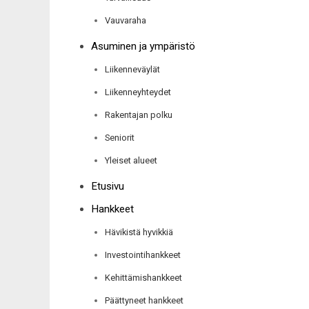
Vauvaraha
Asuminen ja ympäristö
Liikenneväylät
Liikenneyhteydet
Rakentajan polku
Seniorit
Yleiset alueet
Etusivu
Hankkeet
Hävikistä hyvikkiä
Investointihankkeet
Kehittämishankkeet
Päättyneet hankkeet