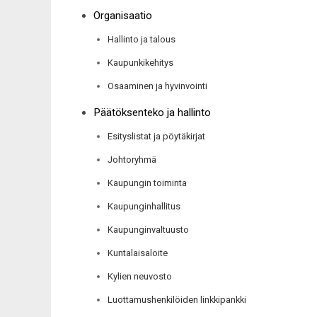
Organisaatio
Hallinto ja talous
Kaupunkikehitys
Osaaminen ja hyvinvointi
Päätöksenteko ja hallinto
Esityslistat ja pöytäkirjat
Johtoryhmä
Kaupungin toiminta
Kaupunginhallitus
Kaupunginvaltuusto
Kuntalaisaloite
Kylien neuvosto
Luottamushenkilöiden linkkipankki