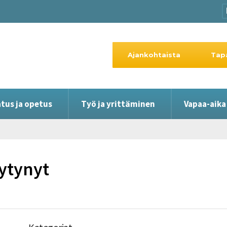
Ajankohtaista
Tap
tus ja opetus
Työ ja yrittäminen
Vapaa-aika
öytynyt