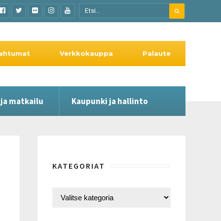
ahtumat
Verkkokauppa
Palaute
 ja matkailu
Kaupunki ja hallinto
KATEGORIAT