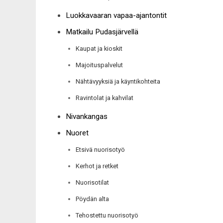
Luokkavaaran vapaa-ajantontit
Matkailu Pudasjärvellä
Kaupat ja kioskit
Majoituspalvelut
Nähtävyyksiä ja käyntikohteita
Ravintolat ja kahvilat
Nivankangas
Nuoret
Etsivä nuorisotyö
Kerhot ja retket
Nuorisotilat
Pöydän alta
Tehostettu nuorisotyö