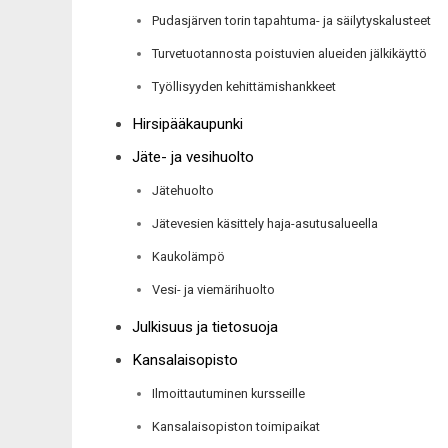
Pudasjärven torin tapahtuma- ja säilytyskalusteet
Turvetuotannosta poistuvien alueiden jälkikäyttö
Työllisyyden kehittämishankkeet
Hirsipääkaupunki
Jäte- ja vesihuolto
Jätehuolto
Jätevesien käsittely haja-asutusalueella
Kaukolämpö
Vesi- ja viemärihuolto
Julkisuus ja tietosuoja
Kansalaisopisto
Ilmoittautuminen kursseille
Kansalaisopiston toimipaikat