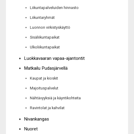
Liikuntapalveluiden hinnasto
Liikuntaryhmät
Luonnon virkistyskäyttö
Sisäliikuntapaikat
Ulkoliikuntapaikat
Luokkavaaran vapaa-ajantontit
Matkailu Pudasjärvellä
Kaupat ja kioskit
Majoituspalvelut
Nähtävyyksiä ja käyntikohteita
Ravintolat ja kahvilat
Nivankangas
Nuoret