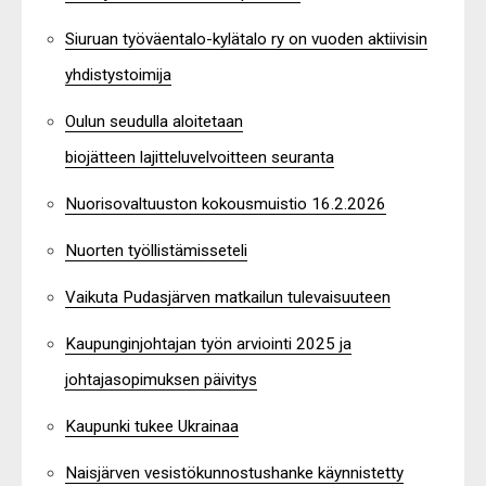
Siuruan työväentalo-kylätalo ry on vuoden aktiivisin
yhdistystoimija
Oulun seudulla aloitetaan
biojätteen lajitteluvelvoitteen seuranta
Nuorisovaltuuston kokousmuistio 16.2.2026
Nuorten työllistämisseteli
Vaikuta Pudasjärven matkailun tulevaisuuteen
Kaupunginjohtajan työn arviointi 2025 ja
johtajasopimuksen päivitys
Kaupunki tukee Ukrainaa
Naisjärven vesistökunnostushanke käynnistetty