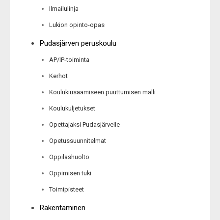
Ilmailulinja
Lukion opinto-opas
Pudasjärven peruskoulu
AP/IP-toiminta
Kerhot
Koulukiusaamiseen puuttumisen malli
Koulukuljetukset
Opettajaksi Pudasjärvelle
Opetussuunnitelmat
Oppilashuolto
Oppimisen tuki
Toimipisteet
Rakentaminen