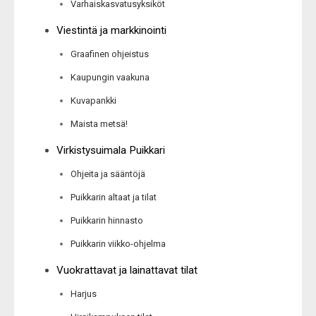
Varhaiskasvatusyksiköt
Viestintä ja markkinointi
Graafinen ohjeistus
Kaupungin vaakuna
Kuvapankki
Maista metsä!
Virkistysuimala Puikkari
Ohjeita ja sääntöjä
Puikkarin altaat ja tilat
Puikkarin hinnasto
Puikkarin viikko-ohjelma
Vuokrattavat ja lainattavat tilat
Harjus