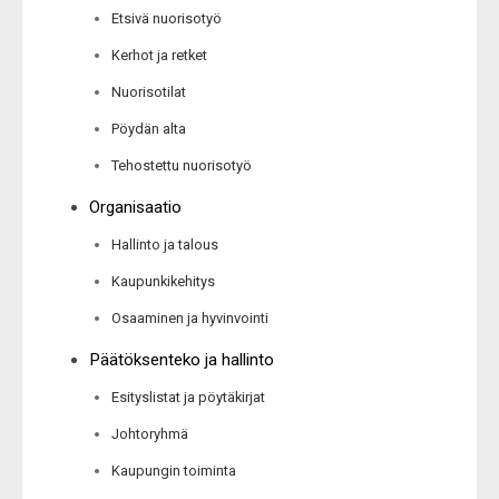
Etsivä nuorisotyö
Kerhot ja retket
Nuorisotilat
Pöydän alta
Tehostettu nuorisotyö
Organisaatio
Hallinto ja talous
Kaupunkikehitys
Osaaminen ja hyvinvointi
Päätöksenteko ja hallinto
Esityslistat ja pöytäkirjat
Johtoryhmä
Kaupungin toiminta