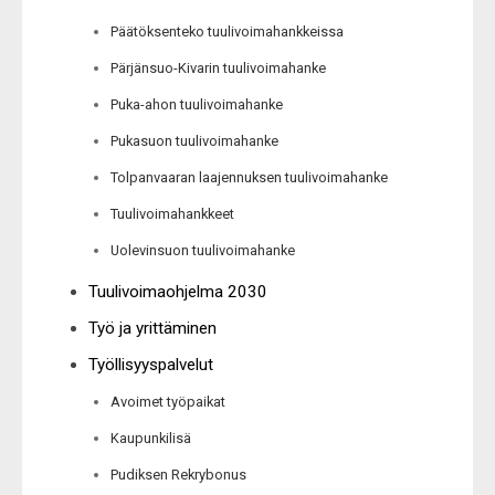
Päätöksenteko tuulivoimahankkeissa
Pärjänsuo-Kivarin tuulivoimahanke
Puka-ahon tuulivoimahanke
Pukasuon tuulivoimahanke
Tolpanvaaran laajennuksen tuulivoimahanke
Tuulivoimahankkeet
Uolevinsuon tuulivoimahanke
Tuulivoimaohjelma 2030
Työ ja yrittäminen
Työllisyyspalvelut
Avoimet työpaikat
Kaupunkilisä
Pudiksen Rekrybonus