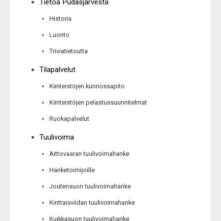
Tietoa Pudasjärvestä
Historia
Luonto
Triviatietoutta
Tilapalvelut
Kiinteistöjen kunnossapito
Kiinteistöjen pelastussuunnitelmat
Ruokapalvelut
Tuulivoima
Aittovaaran tuulivoimahanke
Hanketoimijoille
Joutensuon tuulivoimahanke
Kinttaisviidan tuulivoimahanke
Kuikkasuon tuulivoimahanke