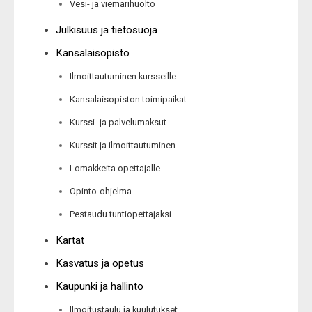
Vesi- ja viemärihuolto
Julkisuus ja tietosuoja
Kansalaisopisto
Ilmoittautuminen kursseille
Kansalaisopiston toimipaikat
Kurssi- ja palvelumaksut
Kurssit ja ilmoittautuminen
Lomakkeita opettajalle
Opinto-ohjelma
Pestaudu tuntiopettajaksi
Kartat
Kasvatus ja opetus
Kaupunki ja hallinto
Ilmoitustaulu ja kuulutukset