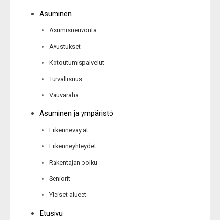
Asuminen
Asumisneuvonta
Avustukset
Kotoutumispalvelut
Turvallisuus
Vauvaraha
Asuminen ja ympäristö
Liikenneväylät
Liikenneyhteydet
Rakentajan polku
Seniorit
Yleiset alueet
Etusivu