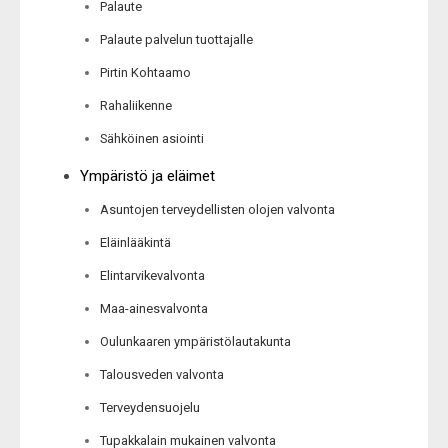
Palaute
Palaute palvelun tuottajalle
Pirtin Kohtaamo
Rahaliikenne
Sähköinen asiointi
Ympäristö ja eläimet
Asuntojen terveydellisten olojen valvonta
Eläinlääkintä
Elintarvikevalvonta
Maa-ainesvalvonta
Oulunkaaren ympäristölautakunta
Talousveden valvonta
Terveydensuojelu
Tupakkalain mukainen valvonta