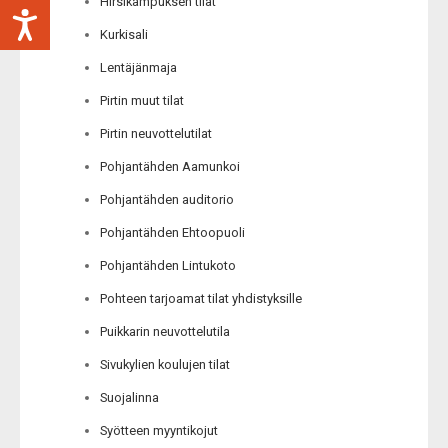
Hirsikampuksen tilat
Kurkisali
Lentäjänmaja
Pirtin muut tilat
Pirtin neuvottelutilat
Pohjantähden Aamunkoi
Pohjantähden auditorio
Pohjantähden Ehtoopuoli
Pohjantähden Lintukoto
Pohteen tarjoamat tilat yhdistyksille
Puikkarin neuvottelutila
Sivukylien koulujen tilat
Suojalinna
Syötteen myyntikojut