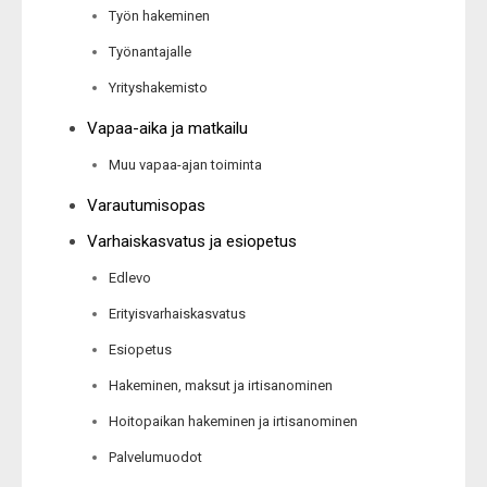
Työn hakeminen
Työnantajalle
Yrityshakemisto
Vapaa-aika ja matkailu
Muu vapaa-ajan toiminta
Varautumisopas
Varhaiskasvatus ja esiopetus
Edlevo
Erityisvarhaiskasvatus
Esiopetus
Hakeminen, maksut ja irtisanominen
Hoitopaikan hakeminen ja irtisanominen
Palvelumuodot