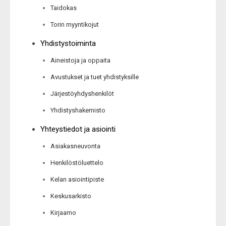
Taidokas
Torin myyntikojut
Yhdistystoiminta
Aineistoja ja oppaita
Avustukset ja tuet yhdistyksille
Järjestöyhdyshenkilöt
Yhdistyshakemisto
Yhteystiedot ja asiointi
Asiakasneuvonta
Henkilöstöluettelo
Kelan asiointipiste
Keskusarkisto
Kirjaamo