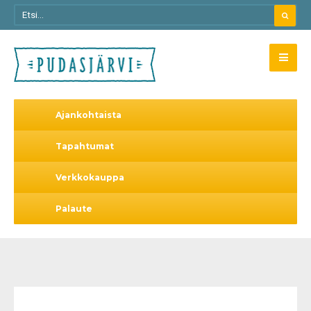
Ajankohtaista
Tapahtumat
Verkkokauppa
Palaute