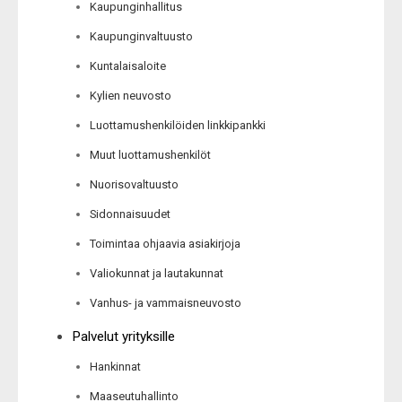
Kaupunginhallitus
Kaupunginvaltuusto
Kuntalaisaloite
Kylien neuvosto
Luottamushenkilöiden linkkipankki
Muut luottamushenkilöt
Nuorisovaltuusto
Sidonnaisuudet
Toimintaa ohjaavia asiakirjoja
Valiokunnat ja lautakunnat
Vanhus- ja vammaisneuvosto
Palvelut yrityksille
Hankinnat
Maaseutuhallinto