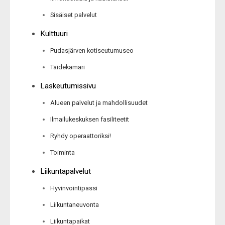
Sisäiset palvelut
Kulttuuri
Pudasjärven kotiseutumuseo
Taidekamari
Laskeutumissivu
Alueen palvelut ja mahdollisuudet
Ilmailukeskuksen fasiliteetit
Ryhdy operaattoriksi!
Toiminta
Liikuntapalvelut
Hyvinvointipassi
Liikuntaneuvonta
Liikuntapaikat