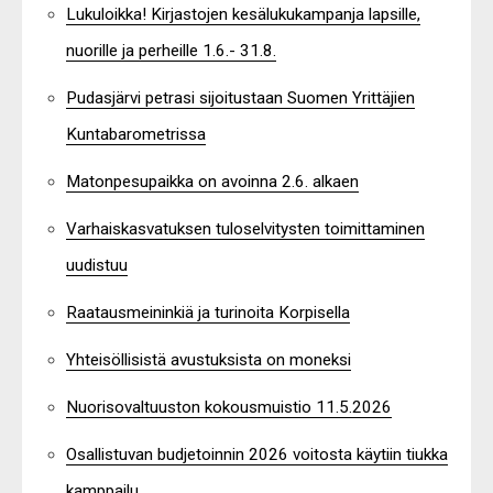
Lukuloikka! Kirjastojen kesälukukampanja lapsille,
nuorille ja perheille 1.6.- 31.8.
Pudasjärvi petrasi sijoitustaan Suomen Yrittäjien
Kuntabarometrissa
Matonpesupaikka on avoinna 2.6. alkaen
Varhaiskasvatuksen tuloselvitysten toimittaminen
uudistuu
Raatausmeininkiä ja turinoita Korpisella
Yhteisöllisistä avustuksista on moneksi
Nuorisovaltuuston kokousmuistio 11.5.2026
Osallistuvan budjetoinnin 2026 voitosta käytiin tiukka
kamppailu