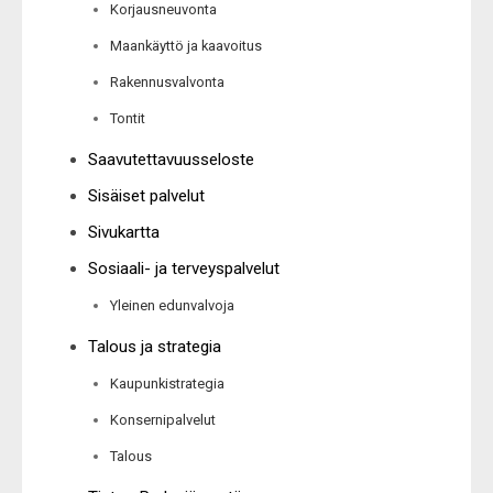
Korjausneuvonta
Maankäyttö ja kaavoitus
Rakennusvalvonta
Tontit
Saavutettavuusseloste
Sisäiset palvelut
Sivukartta
Sosiaali- ja terveyspalvelut
Yleinen edunvalvoja
Talous ja strategia
Kaupunkistrategia
Konsernipalvelut
Talous