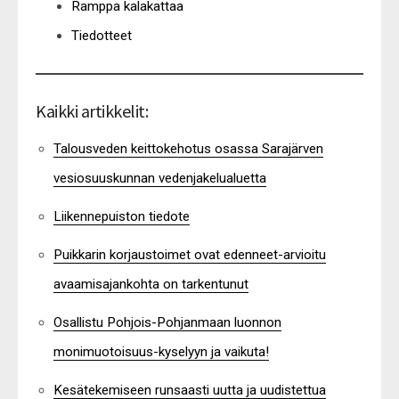
Ramppa kalakattaa
Tiedotteet
Kaikki artikkelit:
Talousveden keittokehotus osassa Sarajärven
vesiosuuskunnan vedenjakelualuetta
Liikennepuiston tiedote
Puikkarin korjaustoimet ovat edenneet-arvioitu
avaamisajankohta on tarkentunut
Osallistu Pohjois-Pohjanmaan luonnon
monimuotoisuus-kyselyyn ja vaikuta!
Kesätekemiseen runsaasti uutta ja uudistettua