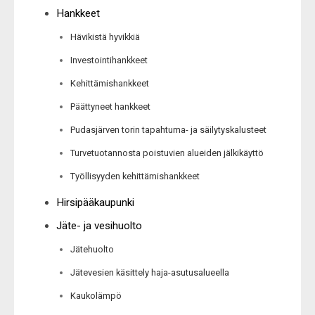
Hankkeet
Hävikistä hyvikkiä
Investointihankkeet
Kehittämishankkeet
Päättyneet hankkeet
Pudasjärven torin tapahtuma- ja säilytyskalusteet
Turvetuotannosta poistuvien alueiden jälkikäyttö
Työllisyyden kehittämishankkeet
Hirsipääkaupunki
Jäte- ja vesihuolto
Jätehuolto
Jätevesien käsittely haja-asutusalueella
Kaukolämpö