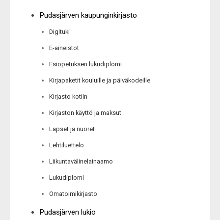
Pudasjärven kaupunginkirjasto
Digituki
E-aineistot
Esiopetuksen lukudiplomi
Kirjapaketit kouluille ja päiväkodeille
Kirjasto kotiin
Kirjaston käyttö ja maksut
Lapset ja nuoret
Lehtiluettelo
Liikuntavälinelainaamo
Lukudiplomi
Omatoimikirjasto
Pudasjärven lukio