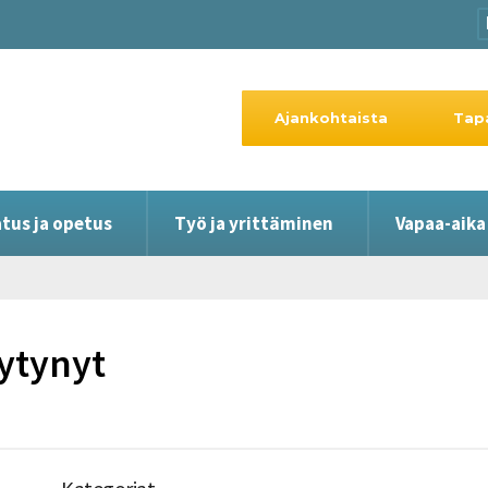
Ajankohtaista
Tap
tus ja opetus
Työ ja yrittäminen
Vapaa-aika
öytynyt