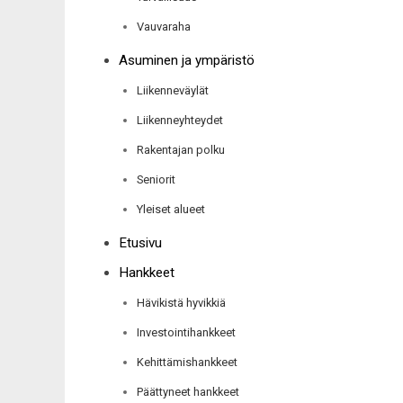
Vauvaraha
Asuminen ja ympäristö
Liikenneväylät
Liikenneyhteydet
Rakentajan polku
Seniorit
Yleiset alueet
Etusivu
Hankkeet
Hävikistä hyvikkiä
Investointihankkeet
Kehittämishankkeet
Päättyneet hankkeet