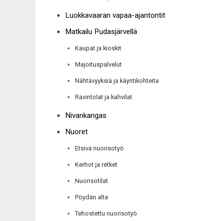
Luokkavaaran vapaa-ajantontit
Matkailu Pudasjärvellä
Kaupat ja kioskit
Majoituspalvelut
Nähtävyyksiä ja käyntikohteita
Ravintolat ja kahvilat
Nivankangas
Nuoret
Etsivä nuorisotyö
Kerhot ja retket
Nuorisotilat
Pöydän alta
Tehostettu nuorisotyö