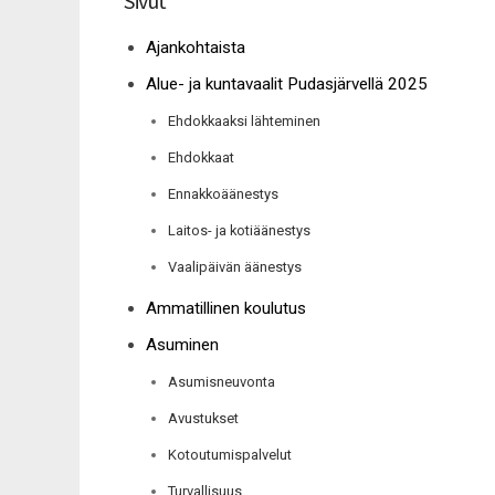
Sivut
Ajankohtaista
Alue- ja kuntavaalit Pudasjärvellä 2025
Ehdokkaaksi lähteminen
Ehdokkaat
Ennakkoäänestys
Laitos- ja kotiäänestys
Vaalipäivän äänestys
Ammatillinen koulutus
Asuminen
Asumisneuvonta
Avustukset
Kotoutumispalvelut
Turvallisuus