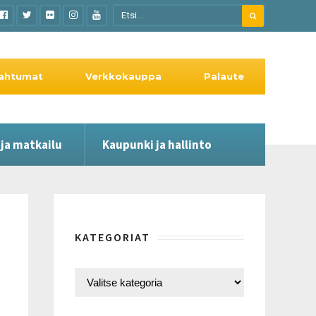
ahtumat
Verkkokauppa
Palaute
 ja matkailu
Kaupunki ja hallinto
KATEGORIAT