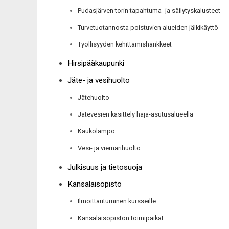
Pudasjärven torin tapahtuma- ja säilytyskalusteet
Turvetuotannosta poistuvien alueiden jälkikäyttö
Työllisyyden kehittämishankkeet
Hirsipääkaupunki
Jäte- ja vesihuolto
Jätehuolto
Jätevesien käsittely haja-asutusalueella
Kaukolämpö
Vesi- ja viemärihuolto
Julkisuus ja tietosuoja
Kansalaisopisto
Ilmoittautuminen kursseille
Kansalaisopiston toimipaikat