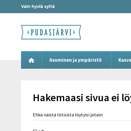
Vain hyviä syitä
Asuminen ja ympäristö
Kasva
Hakemaasi sivua ei l
Ehkä näistä listoista löytyisi jotain: