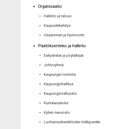
Organisaatio
Hallinto ja talous
Kaupunkikehitys
Osaaminen ja hyvinvointi
Päätöksenteko ja hallinto
Esityslistat ja pöytäkirjat
Johtoryhmä
Kaupungin toiminta
Kaupunginhallitus
Kaupunginvaltuusto
Kuntalaisaloite
Kylien neuvosto
Luottamushenkilöiden linkkipankki