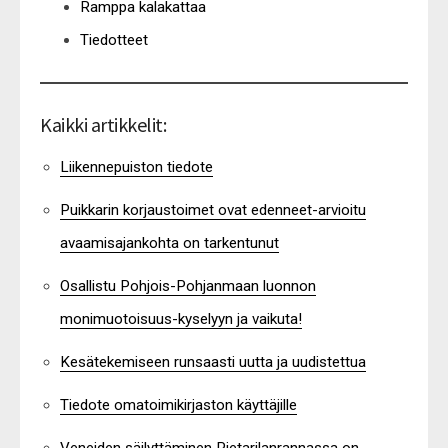
Ramppa kalakattaa
Tiedotteet
Kaikki artikkelit:
Liikennepuiston tiedote
Puikkarin korjaustoimet ovat edenneet-arvioitu
avaamisajankohta on tarkentunut
Osallistu Pohjois-Pohjanmaan luonnon
monimuotoisuus-kyselyyn ja vaikuta!
Kesätekemiseen runsaasti uutta ja uudistettua
Tiedote omatoimikirjaston käyttäjille
Veneiden säilyttäminen Pietarilanrannassa on