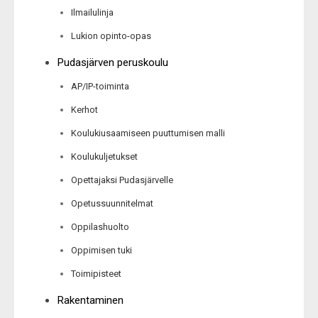
Ilmailulinja
Lukion opinto-opas
Pudasjärven peruskoulu
AP/IP-toiminta
Kerhot
Koulukiusaamiseen puuttumisen malli
Koulukuljetukset
Opettajaksi Pudasjärvelle
Opetussuunnitelmat
Oppilashuolto
Oppimisen tuki
Toimipisteet
Rakentaminen