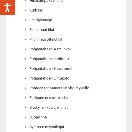
Hirsikampuksen tilat
Kurkisali
Lentäjänmaja
Pirtin muut tilat
Pirtin neuvottelutilat
Pohjantähden Aamunkoi
Pohjantähden auditorio
Pohjantähden Ehtoopuoli
Pohjantähden Lintukoto
Pohteen tarjoamat tilat yhdistyksille
Puikkarin neuvottelutila
Sivukylien koulujen tilat
Suojalinna
Syötteen myyntikojut