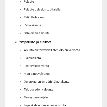
Palaute
Palaute palvelun tuottajalle
Pirtin Kohtaamo
Rahaliikenne
Sähköinen asiointi
Ympäristö ja eläimet
Asuntojen terveydellisten olojen valvonta
Eläinlääkintä
Elintarvikevalvonta
Maa-ainesvalvonta
Oulunkaaren ympäristölautakunta
Talousveden valvonta
Terveydensuojelu
Tupakkalain mukainen valvonta