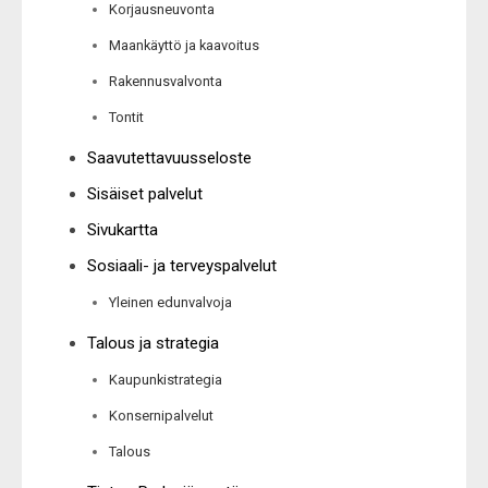
Korjausneuvonta
Maankäyttö ja kaavoitus
Rakennusvalvonta
Tontit
Saavutettavuusseloste
Sisäiset palvelut
Sivukartta
Sosiaali- ja terveyspalvelut
Yleinen edunvalvoja
Talous ja strategia
Kaupunkistrategia
Konsernipalvelut
Talous