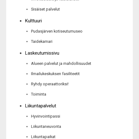
Sisäiset palvelut
Kulttuuri
Pudasjärven kotiseutumuseo
Taidekamari
Laskeutumissivu
Alueen palvelut ja mahdollisuudet
Ilmailukeskuksen fasiliteetit
Ryhdy operaattoriksi!
Toiminta
Liikuntapalvelut
Hyvinvointipassi
Liikuntaneuvonta
Liikuntapaikat