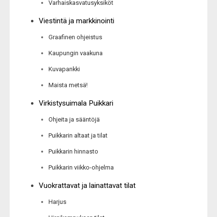
Varhaiskasvatusyksiköt
Viestintä ja markkinointi
Graafinen ohjeistus
Kaupungin vaakuna
Kuvapankki
Maista metsä!
Virkistysuimala Puikkari
Ohjeita ja sääntöjä
Puikkarin altaat ja tilat
Puikkarin hinnasto
Puikkarin viikko-ohjelma
Vuokrattavat ja lainattavat tilat
Harjus