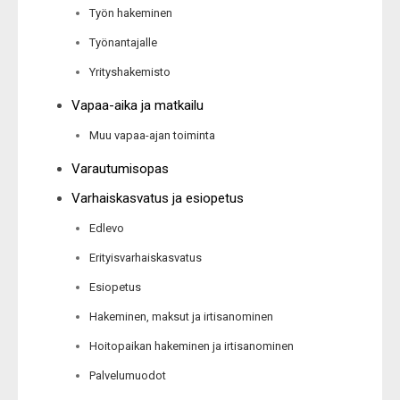
Työn hakeminen
Työnantajalle
Yrityshakemisto
Vapaa-aika ja matkailu
Muu vapaa-ajan toiminta
Varautumisopas
Varhaiskasvatus ja esiopetus
Edlevo
Erityisvarhaiskasvatus
Esiopetus
Hakeminen, maksut ja irtisanominen
Hoitopaikan hakeminen ja irtisanominen
Palvelumuodot