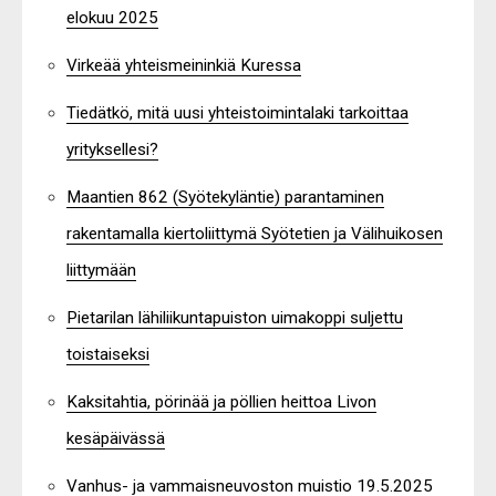
elokuu 2025
Virkeää yhteismeininkiä Kuressa
Tiedätkö, mitä uusi yhteistoimintalaki tarkoittaa
yrityksellesi?
Maantien 862 (Syötekyläntie) parantaminen
rakentamalla kiertoliittymä Syötetien ja Välihuikosen
liittymään
Pietarilan lähiliikuntapuiston uimakoppi suljettu
toistaiseksi
Kaksitahtia, pörinää ja pöllien heittoa Livon
kesäpäivässä
Vanhus- ja vammaisneuvoston muistio 19.5.2025