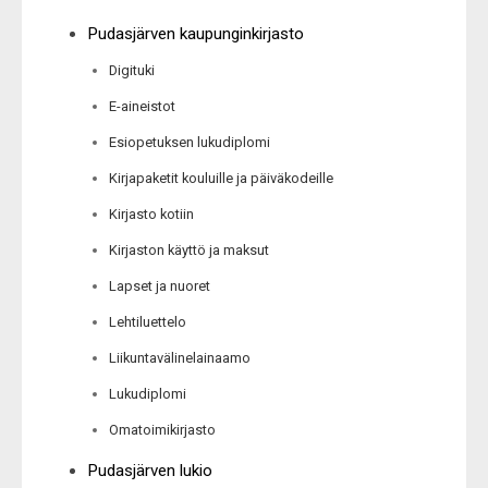
Pudasjärven kaupunginkirjasto
Digituki
E-aineistot
Esiopetuksen lukudiplomi
Kirjapaketit kouluille ja päiväkodeille
Kirjasto kotiin
Kirjaston käyttö ja maksut
Lapset ja nuoret
Lehtiluettelo
Liikuntavälinelainaamo
Lukudiplomi
Omatoimikirjasto
Pudasjärven lukio