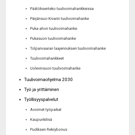
Päätöksenteko tuulivoimahankkeissa
Pärjänsuo-Kivarin tuulivoimahanke
Puka-ahon tuulivoimahanke
Pukasuon tuulivoimahanke
Tolpanvaaran laajennuksen tuulivoimahanke
Tuulivoimahankkeet
Uolevinsuon tuulivoimahanke
Tuulivoimaohjelma 2030
Työ ja yrittäminen
Työllisyyspalvelut
Avoimet työpaikat
Kaupunkilisä
Pudiksen Rekrybonus