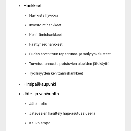
Hankkeet
Hävikistä hyvikkiä
Investointihankkeet
Kehittämishankkeet
Päättyneet hankkeet
Pudasjärven torin tapahtuma- ja säilytyskalusteet
Turvetuotannosta poistuvien alueiden jälkikäyttö
Työllisyyden kehittämishankkeet
Hirsipääkaupunki
Jäte- ja vesihuolto
Jätehuolto
Jätevesien käsittely haja-asutusalueella
Kaukolämpö