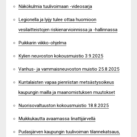
Näkökulmia tuulivoimaan -videosarja
Legionella ja lyijy tulee ottaa huomioon
vesilaitteistojen riskienarvioinnissa ja -hallinnassa
Puikkarin viikko-ohjelma
Kylien neuvoston kokousmuistio 3.9.2025
Vanhus- ja vammaisneuvoston muistio 25.8.2025
Kuntalaisten vapaa pienriistan metsästysoikeus
kaupungin mailla ja maanomistuksen muutokset
Nuorisovaltuuston kokousmuistio 18.8.2025
Muikkukautta avaamassa Iinattijärvellä
Pudasjärven kaupungin tuulivoiman tilannekatsaus,