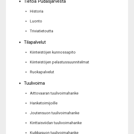
Tietoa Pudasjärvestä
Historia
Luonto
Triviatietoutta
Tilapalvelut
Kiinteistöjen kunnossapito
Kiinteistöjen pelastussuunnitelmat
Ruokapalvelut
Tuulivoima
Aittovaaran tuulivoimahanke
Hanketoimijoille
Joutensuon tuulivoimahanke
Kinttaisviidan tuulivoimahanke
Kuikkasuon tuulivoimahanke