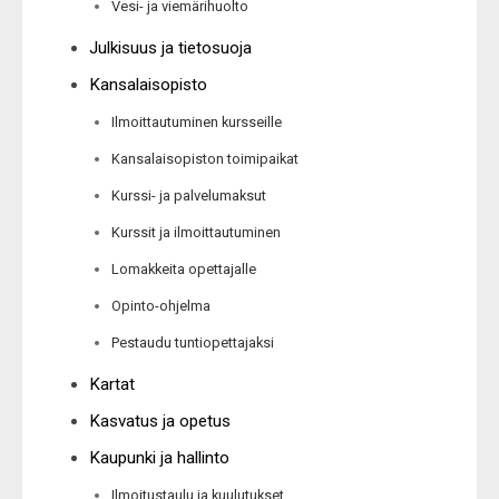
Vesi- ja viemärihuolto
Julkisuus ja tietosuoja
Kansalaisopisto
Ilmoittautuminen kursseille
Kansalaisopiston toimipaikat
Kurssi- ja palvelumaksut
Kurssit ja ilmoittautuminen
Lomakkeita opettajalle
Opinto-ohjelma
Pestaudu tuntiopettajaksi
Kartat
Kasvatus ja opetus
Kaupunki ja hallinto
Ilmoitustaulu ja kuulutukset