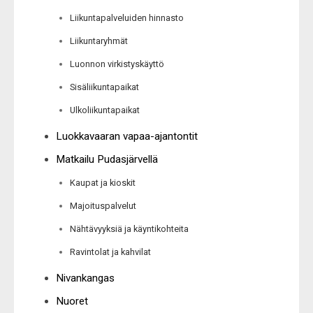
Liikuntapalveluiden hinnasto
Liikuntaryhmät
Luonnon virkistyskäyttö
Sisäliikuntapaikat
Ulkoliikuntapaikat
Luokkavaaran vapaa-ajantontit
Matkailu Pudasjärvellä
Kaupat ja kioskit
Majoituspalvelut
Nähtävyyksiä ja käyntikohteita
Ravintolat ja kahvilat
Nivankangas
Nuoret