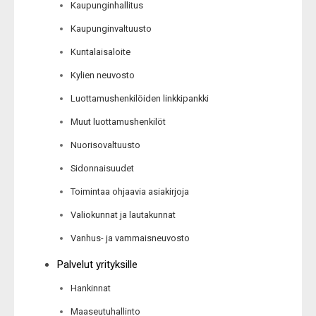
Kaupunginhallitus
Kaupunginvaltuusto
Kuntalaisaloite
Kylien neuvosto
Luottamushenkilöiden linkkipankki
Muut luottamushenkilöt
Nuorisovaltuusto
Sidonnaisuudet
Toimintaa ohjaavia asiakirjoja
Valiokunnat ja lautakunnat
Vanhus- ja vammaisneuvosto
Palvelut yrityksille
Hankinnat
Maaseutuhallinto