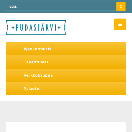
Ajankohtaista
Tapahtumat
Verkkokauppa
Palaute