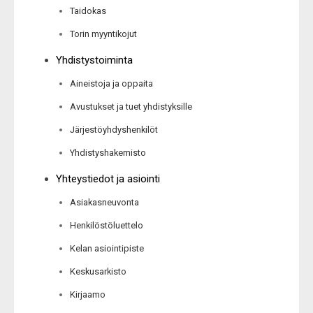
Taidokas
Torin myyntikojut
Yhdistystoiminta
Aineistoja ja oppaita
Avustukset ja tuet yhdistyksille
Järjestöyhdyshenkilöt
Yhdistyshakemisto
Yhteystiedot ja asiointi
Asiakasneuvonta
Henkilöstöluettelo
Kelan asiointipiste
Keskusarkisto
Kirjaamo