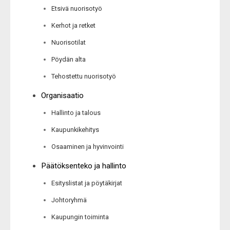
Etsivä nuorisotyö
Kerhot ja retket
Nuorisotilat
Pöydän alta
Tehostettu nuorisotyö
Organisaatio
Hallinto ja talous
Kaupunkikehitys
Osaaminen ja hyvinvointi
Päätöksenteko ja hallinto
Esityslistat ja pöytäkirjat
Johtoryhmä
Kaupungin toiminta