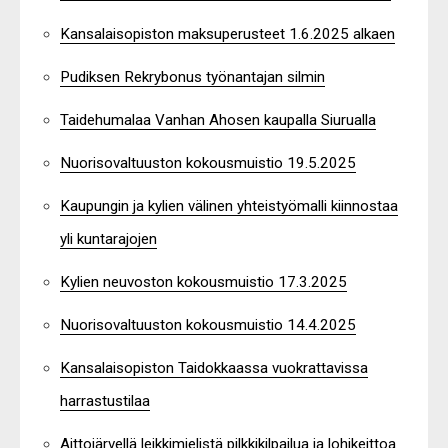
Kansalaisopiston maksuperusteet 1.6.2025 alkaen
Pudiksen Rekrybonus työnantajan silmin
Taidehumalaa Vanhan Ahosen kaupalla Siurualla
Nuorisovaltuuston kokousmuistio 19.5.2025
Kaupungin ja kylien välinen yhteistyömalli kiinnostaa
yli kuntarajojen
Kylien neuvoston kokousmuistio 17.3.2025
Nuorisovaltuuston kokousmuistio 14.4.2025
Kansalaisopiston Taidokkaassa vuokrattavissa
harrastustilaa
Aittojärvellä leikkimielistä pilkkikilpailua ja lohikeittoa