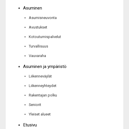
Asuminen
Asumisneuvonta
Avustukset
Kotoutumispalvelut
Turvallisuus
Vauvaraha
Asuminen ja ympäristö
Liikenneväylät
Liikenneyhteydet
Rakentajan polku
Seniorit
Yleiset alueet
Etusivu