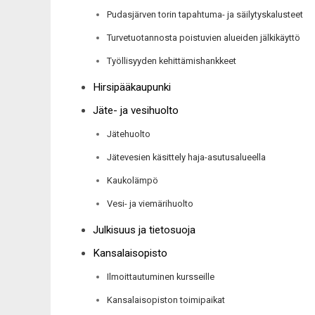
Pudasjärven torin tapahtuma- ja säilytyskalusteet
Turvetuotannosta poistuvien alueiden jälkikäyttö
Työllisyyden kehittämishankkeet
Hirsipääkaupunki
Jäte- ja vesihuolto
Jätehuolto
Jätevesien käsittely haja-asutusalueella
Kaukolämpö
Vesi- ja viemärihuolto
Julkisuus ja tietosuoja
Kansalaisopisto
Ilmoittautuminen kursseille
Kansalaisopiston toimipaikat