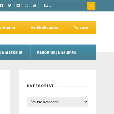
ahtumat
Verkkokauppa
Palaute
 ja matkailu
Kaupunki ja hallinto
KATEGORIAT