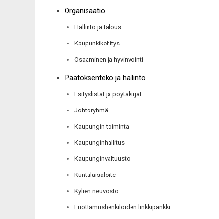
Organisaatio
Hallinto ja talous
Kaupunkikehitys
Osaaminen ja hyvinvointi
Päätöksenteko ja hallinto
Esityslistat ja pöytäkirjat
Johtoryhmä
Kaupungin toiminta
Kaupunginhallitus
Kaupunginvaltuusto
Kuntalaisaloite
Kylien neuvosto
Luottamushenkilöiden linkkipankki