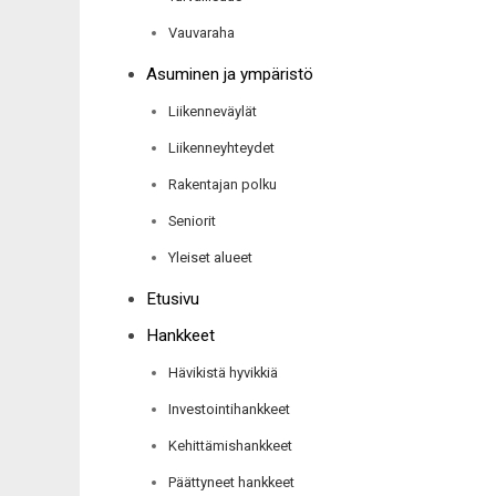
Vauvaraha
Asuminen ja ympäristö
Liikenneväylät
Liikenneyhteydet
Rakentajan polku
Seniorit
Yleiset alueet
Etusivu
Hankkeet
Hävikistä hyvikkiä
Investointihankkeet
Kehittämishankkeet
Päättyneet hankkeet