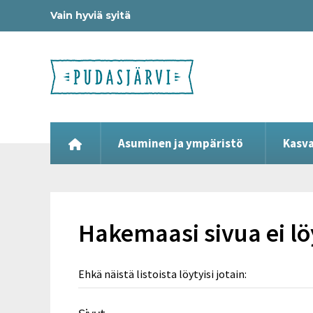
Vain hyviä syitä
Asuminen ja ympäristö
Kasva
Hakemaasi sivua ei l
Ehkä näistä listoista löytyisi jotain: