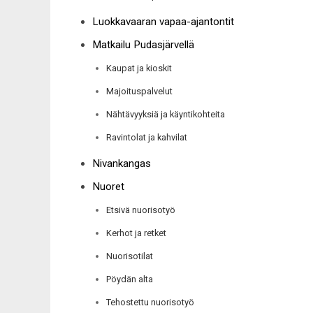
Luokkavaaran vapaa-ajantontit
Matkailu Pudasjärvellä
Kaupat ja kioskit
Majoituspalvelut
Nähtävyyksiä ja käyntikohteita
Ravintolat ja kahvilat
Nivankangas
Nuoret
Etsivä nuorisotyö
Kerhot ja retket
Nuorisotilat
Pöydän alta
Tehostettu nuorisotyö