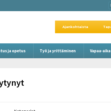
Ajankohtaista
Tap
tus ja opetus
Työ ja yrittäminen
Vapaa-aika
öytynyt