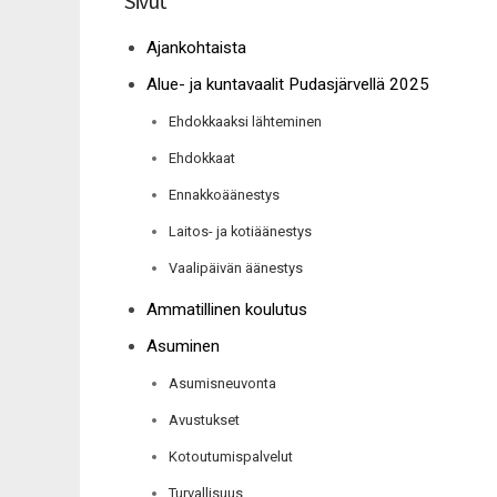
Sivut
Ajankohtaista
Alue- ja kuntavaalit Pudasjärvellä 2025
Ehdokkaaksi lähteminen
Ehdokkaat
Ennakkoäänestys
Laitos- ja kotiäänestys
Vaalipäivän äänestys
Ammatillinen koulutus
Asuminen
Asumisneuvonta
Avustukset
Kotoutumispalvelut
Turvallisuus