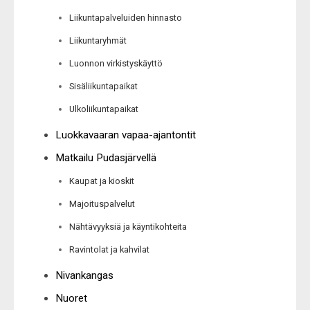
Liikuntapalveluiden hinnasto
Liikuntaryhmät
Luonnon virkistyskäyttö
Sisäliikuntapaikat
Ulkoliikuntapaikat
Luokkavaaran vapaa-ajantontit
Matkailu Pudasjärvellä
Kaupat ja kioskit
Majoituspalvelut
Nähtävyyksiä ja käyntikohteita
Ravintolat ja kahvilat
Nivankangas
Nuoret