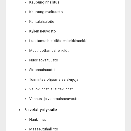
Kaupunginhallitus
Kaupunginvaltuusto
Kuntalaisaloite
Kylien neuvosto
Luottamushenkilöiden linkkipankki
Muut luottamushenkilöt
Nuorisovaltuusto
Sidonnaisuudet
Toimintaa ohjaavia asiakirjoja
Valiokunnat ja lautakunnat
Vanhus- ja vammaisneuvosto
Palvelut yrityksille
Hankinnat
Maaseutuhallinto