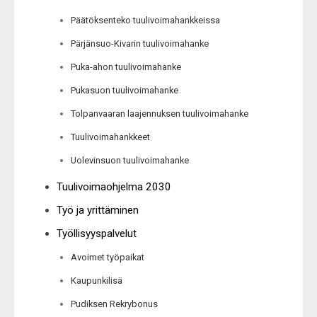
Päätöksenteko tuulivoimahankkeissa
Pärjänsuo-Kivarin tuulivoimahanke
Puka-ahon tuulivoimahanke
Pukasuon tuulivoimahanke
Tolpanvaaran laajennuksen tuulivoimahanke
Tuulivoimahankkeet
Uolevinsuon tuulivoimahanke
Tuulivoimaohjelma 2030
Työ ja yrittäminen
Työllisyyspalvelut
Avoimet työpaikat
Kaupunkilisä
Pudiksen Rekrybonus