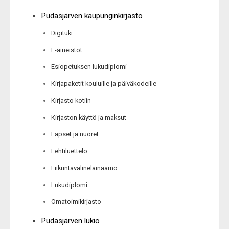
Pudasjärven kaupunginkirjasto
Digituki
E-aineistot
Esiopetuksen lukudiplomi
Kirjapaketit kouluille ja päiväkodeille
Kirjasto kotiin
Kirjaston käyttö ja maksut
Lapset ja nuoret
Lehtiluettelo
Liikuntavälinelainaamo
Lukudiplomi
Omatoimikirjasto
Pudasjärven lukio