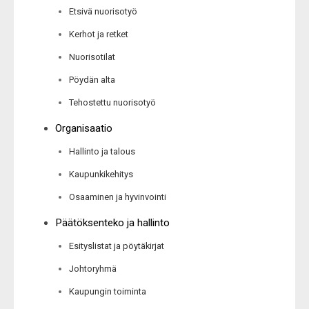
Etsivä nuorisotyö
Kerhot ja retket
Nuorisotilat
Pöydän alta
Tehostettu nuorisotyö
Organisaatio
Hallinto ja talous
Kaupunkikehitys
Osaaminen ja hyvinvointi
Päätöksenteko ja hallinto
Esityslistat ja pöytäkirjat
Johtoryhmä
Kaupungin toiminta