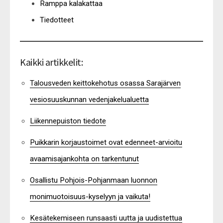
Ramppa kalakattaa
Tiedotteet
Kaikki artikkelit:
Talousveden keittokehotus osassa Sarajärven
vesiosuuskunnan vedenjakelualuetta
Liikennepuiston tiedote
Puikkarin korjaustoimet ovat edenneet-arvioitu
avaamisajankohta on tarkentunut
Osallistu Pohjois-Pohjanmaan luonnon
monimuotoisuus-kyselyyn ja vaikuta!
Kesätekemiseen runsaasti uutta ja uudistettua