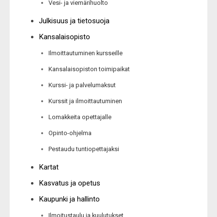
Vesi- ja viemärihuolto
Julkisuus ja tietosuoja
Kansalaisopisto
Ilmoittautuminen kursseille
Kansalaisopiston toimipaikat
Kurssi- ja palvelumaksut
Kurssit ja ilmoittautuminen
Lomakkeita opettajalle
Opinto-ohjelma
Pestaudu tuntiopettajaksi
Kartat
Kasvatus ja opetus
Kaupunki ja hallinto
Ilmoitustaulu ja kuulutukset