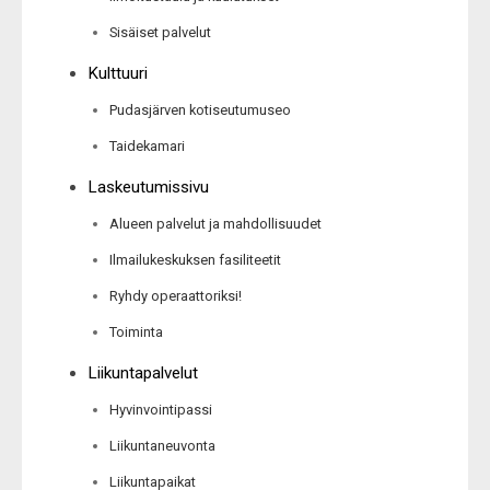
Sisäiset palvelut
Kulttuuri
Pudasjärven kotiseutumuseo
Taidekamari
Laskeutumissivu
Alueen palvelut ja mahdollisuudet
Ilmailukeskuksen fasiliteetit
Ryhdy operaattoriksi!
Toiminta
Liikuntapalvelut
Hyvinvointipassi
Liikuntaneuvonta
Liikuntapaikat