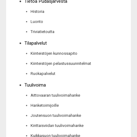
Tietoa Pudasjärvestä
Historia
Luonto
Triviatietoutta
Tilapalvelut
Kiinteistöjen kunnossapito
Kiinteistöjen pelastussuunnitelmat
Ruokapalvelut
Tuulivoima
Aittovaaran tuulivoimahanke
Hanketoimijoille
Joutensuon tuulivoimahanke
Kinttaisviidan tuulivoimahanke
Kuikkasuon tuulivoimahanke