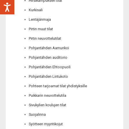
Hirsikampuksen tilat
Kurkisali
Lentäjänmaja
Pirtin muut tilat
Pirtin neuvottelutilat
Pohjantähden Aamunkoi
Pohjantähden auditorio
Pohjantähden Ehtoopuoli
Pohjantähden Lintukoto
Pohteen tarjoamat tilat yhdistyksille
Puikkarin neuvottelutila
Sivukylien koulujen tilat
Suojalinna
Syötteen myyntikojut