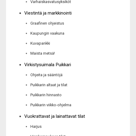
Varhaiskasvatusyksiköt
Viestintä ja markkinointi
Graafinen ohjeistus
Kaupungin vaakuna
Kuvapankki
Maista metsä!
Virkistysuimala Puikkari
Ohjeita ja sääntöjä
Puikkarin altaat ja tilat
Puikkarin hinnasto
Puikkarin viikko-ohjelma
Vuokrattavat ja lainattavat tilat
Harjus