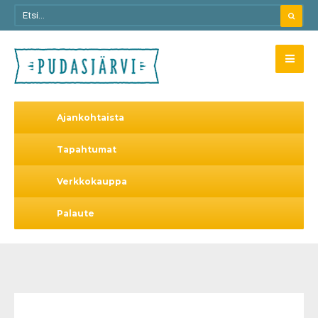
Ajankohtaista
Tapahtumat
Verkkokauppa
Palaute