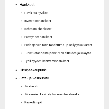
Hankkeet
Hävikistä hyvikkiä
Investointihankkeet
Kehittämishankkeet
Päättyneet hankkeet
Pudasjärven torin tapahtuma- ja säilytyskalusteet
Turvetuotannosta poistuvien alueiden jälkikäyttö
Työllisyyden kehittämishankkeet
Hirsipääkaupunki
Jäte- ja vesihuolto
Jätehuolto
Jätevesien käsittely haja-asutusalueella
Kaukolämpö