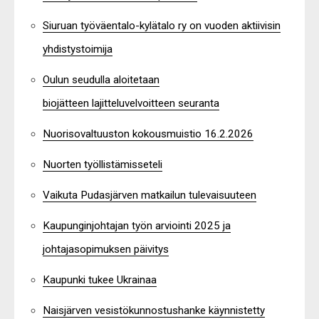
Siuruan työväentalo-kylätalo ry on vuoden aktiivisin
yhdistystoimija
Oulun seudulla aloitetaan
biojätteen lajitteluvelvoitteen seuranta
Nuorisovaltuuston kokousmuistio 16.2.2026
Nuorten työllistämisseteli
Vaikuta Pudasjärven matkailun tulevaisuuteen
Kaupunginjohtajan työn arviointi 2025 ja
johtajasopimuksen päivitys
Kaupunki tukee Ukrainaa
Naisjärven vesistökunnostushanke käynnistetty