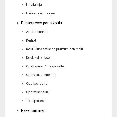
Ilmailulinja
Lukion opinto-opas
Pudasjärven peruskoulu
AP/IP-toiminta
Kerhot
Koulukiusaamiseen puuttumisen malli
Koulukuljetukset
Opettajaksi Pudasjärvelle
Opetussuunnitelmat
Oppilashuolto
Oppimisen tuki
Toimipisteet
Rakentaminen