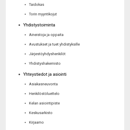
Taidokas
Torin myyntikojut
Yhdistystoiminta
Aineistoja ja oppaita
Avustukset ja tuet yhdistyksille
Järjestöyhdyshenkilöt
Yhdistyshakemisto
Yhteystiedot ja asiointi
Asiakasneuvonta
Henkilöstöluettelo
Kelan asiointipiste
Keskusarkisto
Kirjaamo