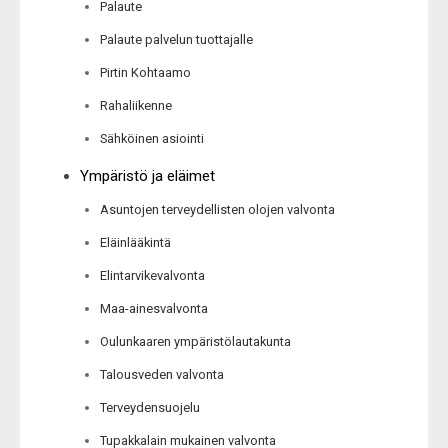
Palaute
Palaute palvelun tuottajalle
Pirtin Kohtaamo
Rahaliikenne
Sähköinen asiointi
Ympäristö ja eläimet
Asuntojen terveydellisten olojen valvonta
Eläinlääkintä
Elintarvikevalvonta
Maa-ainesvalvonta
Oulunkaaren ympäristölautakunta
Talousveden valvonta
Terveydensuojelu
Tupakkalain mukainen valvonta