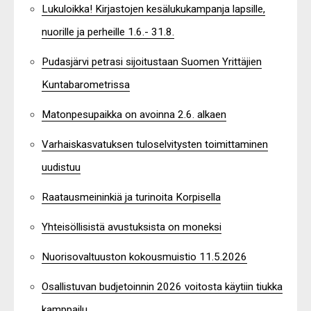
Lukuloikka! Kirjastojen kesälukukampanja lapsille,
nuorille ja perheille 1.6.- 31.8.
Pudasjärvi petrasi sijoitustaan Suomen Yrittäjien
Kuntabarometrissa
Matonpesupaikka on avoinna 2.6. alkaen
Varhaiskasvatuksen tuloselvitysten toimittaminen
uudistuu
Raatausmeininkiä ja turinoita Korpisella
Yhteisöllisistä avustuksista on moneksi
Nuorisovaltuuston kokousmuistio 11.5.2026
Osallistuvan budjetoinnin 2026 voitosta käytiin tiukka
kamppailu