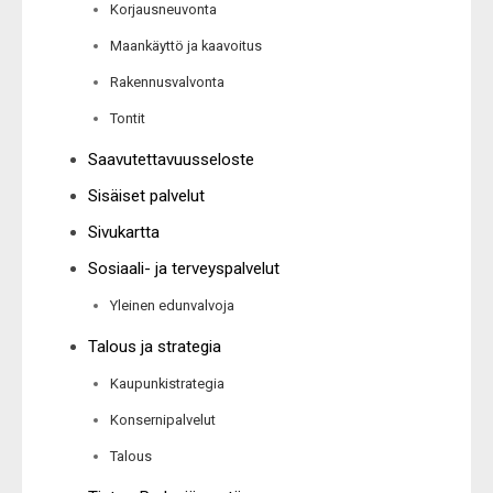
Korjausneuvonta
Maankäyttö ja kaavoitus
Rakennusvalvonta
Tontit
Saavutettavuusseloste
Sisäiset palvelut
Sivukartta
Sosiaali- ja terveyspalvelut
Yleinen edunvalvoja
Talous ja strategia
Kaupunkistrategia
Konsernipalvelut
Talous