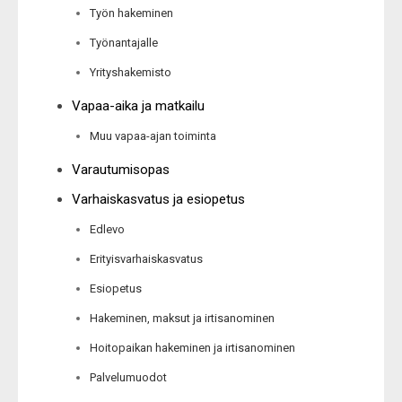
Työn hakeminen
Työnantajalle
Yrityshakemisto
Vapaa-aika ja matkailu
Muu vapaa-ajan toiminta
Varautumisopas
Varhaiskasvatus ja esiopetus
Edlevo
Erityisvarhaiskasvatus
Esiopetus
Hakeminen, maksut ja irtisanominen
Hoitopaikan hakeminen ja irtisanominen
Palvelumuodot