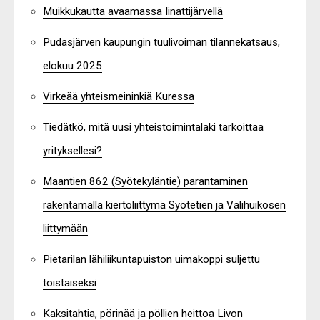
Muikkukautta avaamassa Iinattijärvellä
Pudasjärven kaupungin tuulivoiman tilannekatsaus,
elokuu 2025
Virkeää yhteismeininkiä Kuressa
Tiedätkö, mitä uusi yhteistoimintalaki tarkoittaa
yrityksellesi?
Maantien 862 (Syötekyläntie) parantaminen
rakentamalla kiertoliittymä Syötetien ja Välihuikosen
liittymään
Pietarilan lähiliikuntapuiston uimakoppi suljettu
toistaiseksi
Kaksitahtia, pörinää ja pöllien heittoa Livon