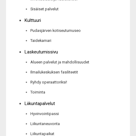
Sisäiset palvelut
Kulttuuri
Pudasjärven kotiseutumuseo
Taidekamari
Laskeutumissivu
Alueen palvelut ja mahdollisuudet
Ilmailukeskuksen fasiliteetit
Ryhdy operaattoriksi!
Toiminta
Liikuntapalvelut
Hyvinvointipassi
Liikuntaneuvonta
Liikuntapaikat