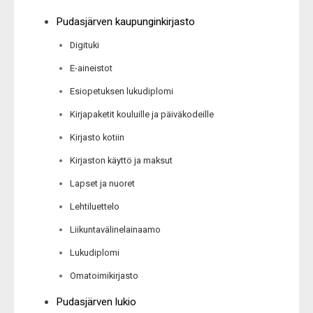
Pudasjärven kaupunginkirjasto
Digituki
E-aineistot
Esiopetuksen lukudiplomi
Kirjapaketit kouluille ja päiväkodeille
Kirjasto kotiin
Kirjaston käyttö ja maksut
Lapset ja nuoret
Lehtiluettelo
Liikuntavälinelainaamo
Lukudiplomi
Omatoimikirjasto
Pudasjärven lukio