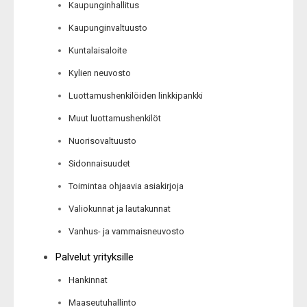
Kaupunginhallitus
Kaupunginvaltuusto
Kuntalaisaloite
Kylien neuvosto
Luottamushenkilöiden linkkipankki
Muut luottamushenkilöt
Nuorisovaltuusto
Sidonnaisuudet
Toimintaa ohjaavia asiakirjoja
Valiokunnat ja lautakunnat
Vanhus- ja vammaisneuvosto
Palvelut yrityksille
Hankinnat
Maaseutuhallinto