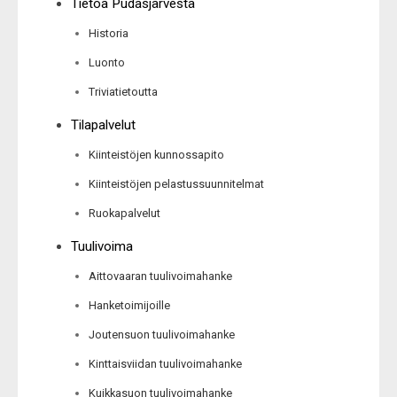
Tietoa Pudasjärvestä
Historia
Luonto
Triviatietoutta
Tilapalvelut
Kiinteistöjen kunnossapito
Kiinteistöjen pelastussuunnitelmat
Ruokapalvelut
Tuulivoima
Aittovaaran tuulivoimahanke
Hanketoimijoille
Joutensuon tuulivoimahanke
Kinttaisviidan tuulivoimahanke
Kuikkasuon tuulivoimahanke