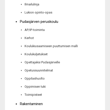
Ilmailulinja
Lukion opinto-opas
Pudasjärven peruskoulu
AP/IP-toiminta
Kerhot
Koulukiusaamiseen puuttumisen malli
Koulukuljetukset
Opettajaksi Pudasjärvelle
Opetussuunnitelmat
Oppilashuolto
Oppimisen tuki
Toimipisteet
Rakentaminen