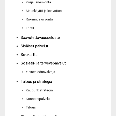
Korjausneuvonta
Maankäyttö ja kaavoitus
Rakennusvalvonta
Tontit
Saavutettavuusseloste
Sisäiset palvelut
Sivukartta
Sosiaali- ja terveyspalvelut
Yleinen edunvalvoja
Talous ja strategia
Kaupunkistrategia
Konsernipalvelut
Talous