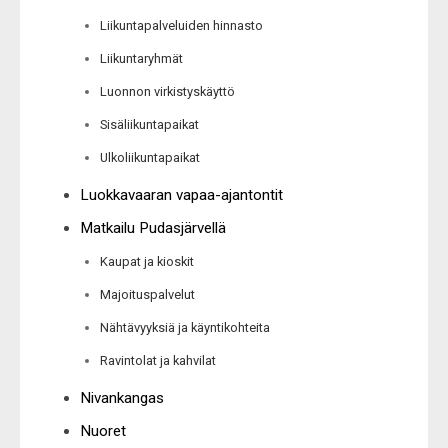
Liikuntapalveluiden hinnasto
Liikuntaryhmät
Luonnon virkistyskäyttö
Sisäliikuntapaikat
Ulkoliikuntapaikat
Luokkavaaran vapaa-ajantontit
Matkailu Pudasjärvellä
Kaupat ja kioskit
Majoituspalvelut
Nähtävyyksiä ja käyntikohteita
Ravintolat ja kahvilat
Nivankangas
Nuoret