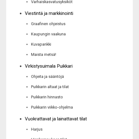
Varhaiskasvatusyksiköt
Viestintä ja markkinointi
Graafinen ohjeistus
Kaupungin vaakuna
Kuvapankki
Maista metsä!
Virkistysuimala Puikkari
Ohjeita ja sääntöjä
Puikkarin altaat ja tilat
Puikkarin hinnasto
Puikkarin viikko-ohjelma
Vuokrattavat ja lainattavat tilat
Harjus