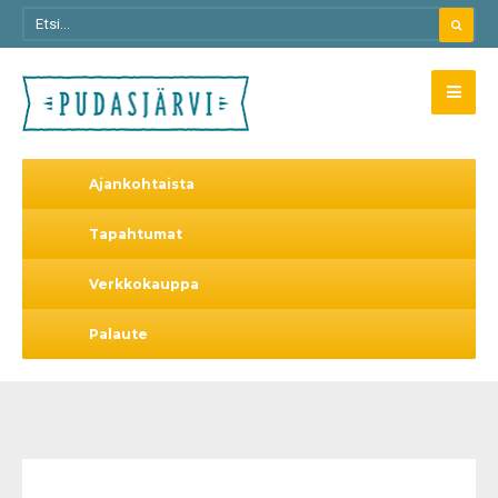
Ajankohtaista
Tapahtumat
Verkkokauppa
Palaute