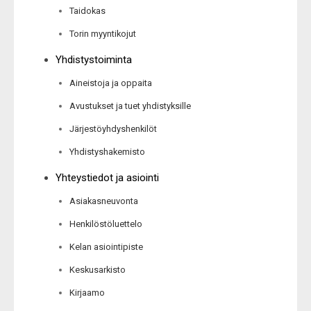
Taidokas
Torin myyntikojut
Yhdistystoiminta
Aineistoja ja oppaita
Avustukset ja tuet yhdistyksille
Järjestöyhdyshenkilöt
Yhdistyshakemisto
Yhteystiedot ja asiointi
Asiakasneuvonta
Henkilöstöluettelo
Kelan asiointipiste
Keskusarkisto
Kirjaamo