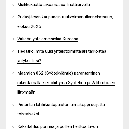
Muikkukautta avaamassa Iinattijärvellä
Pudasjärven kaupungin tuulivoiman tilannekatsaus,
elokuu 2025
Virkeää yhteismeininkiä Kuressa
Tiedätkö, mitä uusi yhteistoimintalaki tarkoittaa
yrityksellesi?
Maantien 862 (Syötekyläntie) parantaminen
rakentamalla kiertoliittymä Syötetien ja Välihuikosen
liittymään
Pietarilan lähiliikuntapuiston uimakoppi suljettu
toistaiseksi
Kaksitahtia, pörinää ja pöllien heittoa Livon