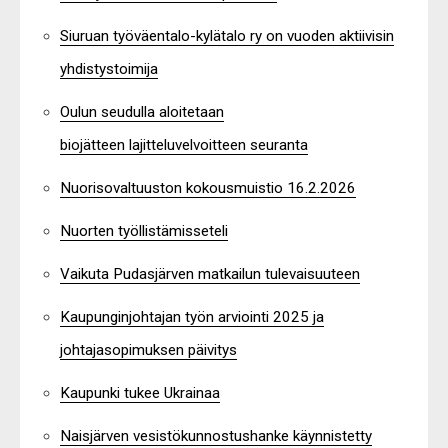
Siuruan työväentalo-kylätalo ry on vuoden aktiivisin
yhdistystoimija
Oulun seudulla aloitetaan
biojätteen lajitteluvelvoitteen seuranta
Nuorisovaltuuston kokousmuistio 16.2.2026
Nuorten työllistämisseteli
Vaikuta Pudasjärven matkailun tulevaisuuteen
Kaupunginjohtajan työn arviointi 2025 ja
johtajasopimuksen päivitys
Kaupunki tukee Ukrainaa
Naisjärven vesistökunnostushanke käynnistetty