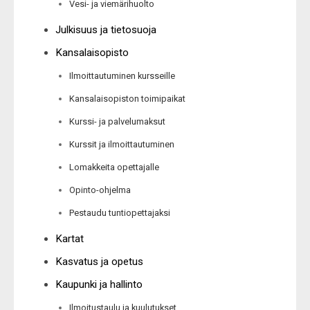
Vesi- ja viemärihuolto
Julkisuus ja tietosuoja
Kansalaisopisto
Ilmoittautuminen kursseille
Kansalaisopiston toimipaikat
Kurssi- ja palvelumaksut
Kurssit ja ilmoittautuminen
Lomakkeita opettajalle
Opinto-ohjelma
Pestaudu tuntiopettajaksi
Kartat
Kasvatus ja opetus
Kaupunki ja hallinto
Ilmoitustaulu ja kuulutukset