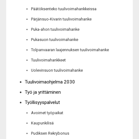
Päätöksenteko tuulivoimahankkeissa
Pärjänsuo-Kivarin tuulivoimahanke
Puka-ahon tuulivoimahanke
Pukasuon tuulivoimahanke
Tolpanvaaran laajennuksen tuulivoimahanke
Tuulivoimahankkeet
Uolevinsuon tuulivoimahanke
Tuulivoimaohjelma 2030
Työ ja yrittäminen
Työllisyyspalvelut
Avoimet työpaikat
Kaupunkilisä
Pudiksen Rekrybonus