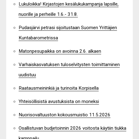
Lukuloikka! Kirjastojen kesälukukampanja lapsille,
nuorille ja perheille 1.6.- 31.8.
Pudasjärvi petrasi sijoitustaan Suomen Yrittäjien
Kuntabarometrissa
Matonpesupaikka on avoinna 2.6. alkaen
Varhaiskasvatuksen tuloselvitysten toimittaminen
uudistuu
Raatausmeininkiä ja turinoita Korpisella
Yhteisöllisistä avustuksista on moneksi
Nuorisovaltuuston kokousmuistio 11.5.2026
Osallistuvan budjetoinnin 2026 voitosta käytiin tiukka
kamppailu