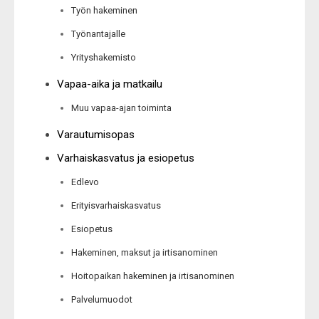
Työn hakeminen
Työnantajalle
Yrityshakemisto
Vapaa-aika ja matkailu
Muu vapaa-ajan toiminta
Varautumisopas
Varhaiskasvatus ja esiopetus
Edlevo
Erityisvarhaiskasvatus
Esiopetus
Hakeminen, maksut ja irtisanominen
Hoitopaikan hakeminen ja irtisanominen
Palvelumuodot