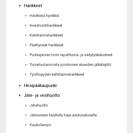
Hankkeet
Hävikistä hyvikkiä
Investointihankkeet
Kehittämishankkeet
Päättyneet hankkeet
Pudasjärven torin tapahtuma- ja säilytyskalusteet
Turvetuotannosta poistuvien alueiden jälkikäyttö
Työllisyyden kehittämishankkeet
Hirsipääkaupunki
Jäte- ja vesihuolto
Jätehuolto
Jätevesien käsittely haja-asutusalueella
Kaukolämpö