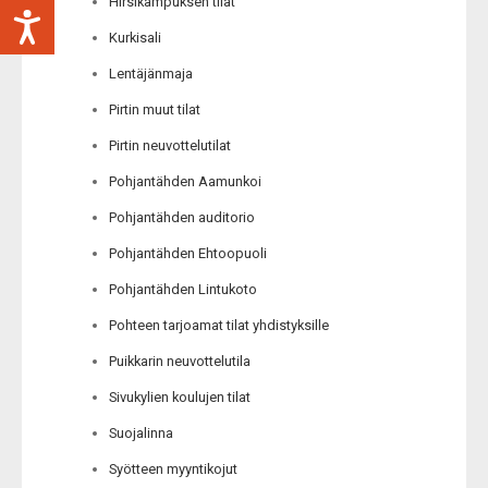
Hirsikampuksen tilat
Kurkisali
Lentäjänmaja
Pirtin muut tilat
Pirtin neuvottelutilat
Pohjantähden Aamunkoi
Pohjantähden auditorio
Pohjantähden Ehtoopuoli
Pohjantähden Lintukoto
Pohteen tarjoamat tilat yhdistyksille
Puikkarin neuvottelutila
Sivukylien koulujen tilat
Suojalinna
Syötteen myyntikojut