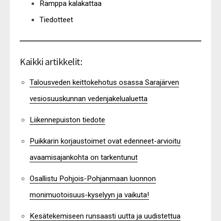
Ramppa kalakattaa
Tiedotteet
Kaikki artikkelit:
Talousveden keittokehotus osassa Sarajärven
vesiosuuskunnan vedenjakelualuetta
Liikennepuiston tiedote
Puikkarin korjaustoimet ovat edenneet-arvioitu
avaamisajankohta on tarkentunut
Osallistu Pohjois-Pohjanmaan luonnon
monimuotoisuus-kyselyyn ja vaikuta!
Kesätekemiseen runsaasti uutta ja uudistettua