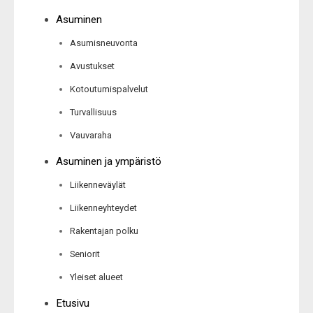
Asuminen
Asumisneuvonta
Avustukset
Kotoutumispalvelut
Turvallisuus
Vauvaraha
Asuminen ja ympäristö
Liikenneväylät
Liikenneyhteydet
Rakentajan polku
Seniorit
Yleiset alueet
Etusivu