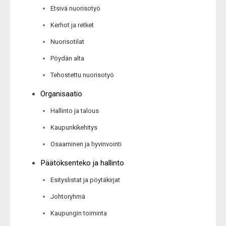
Etsivä nuorisotyö
Kerhot ja retket
Nuorisotilat
Pöydän alta
Tehostettu nuorisotyö
Organisaatio
Hallinto ja talous
Kaupunkikehitys
Osaaminen ja hyvinvointi
Päätöksenteko ja hallinto
Esityslistat ja pöytäkirjat
Johtoryhmä
Kaupungin toiminta