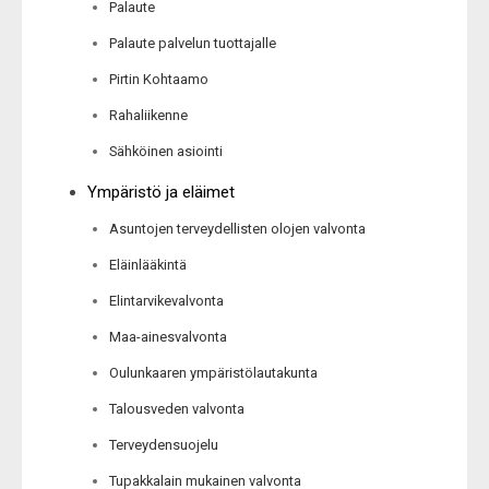
Palaute
Palaute palvelun tuottajalle
Pirtin Kohtaamo
Rahaliikenne
Sähköinen asiointi
Ympäristö ja eläimet
Asuntojen terveydellisten olojen valvonta
Eläinlääkintä
Elintarvikevalvonta
Maa-ainesvalvonta
Oulunkaaren ympäristölautakunta
Talousveden valvonta
Terveydensuojelu
Tupakkalain mukainen valvonta