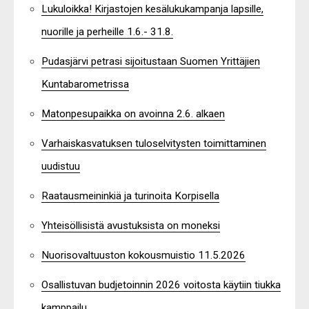
Lukuloikka! Kirjastojen kesälukukampanja lapsille,
nuorille ja perheille 1.6.- 31.8.
Pudasjärvi petrasi sijoitustaan Suomen Yrittäjien
Kuntabarometrissa
Matonpesupaikka on avoinna 2.6. alkaen
Varhaiskasvatuksen tuloselvitysten toimittaminen
uudistuu
Raatausmeininkiä ja turinoita Korpisella
Yhteisöllisistä avustuksista on moneksi
Nuorisovaltuuston kokousmuistio 11.5.2026
Osallistuvan budjetoinnin 2026 voitosta käytiin tiukka
kamppailu