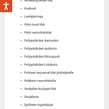
Hirsikampuksen tilat
Kurkisali
Lentäjänmaja
Pirtin muut tilat
Pirtin neuvottelutilat
Pohjantähden Aamunkoi
Pohjantähden auditorio
Pohjantähden Ehtoopuoli
Pohjantähden Lintukoto
Pohteen tarjoamat tilat yhdistyksille
Puikkarin neuvottelutila
Sivukylien koulujen tilat
Suojalinna
Syötteen myyntikojut