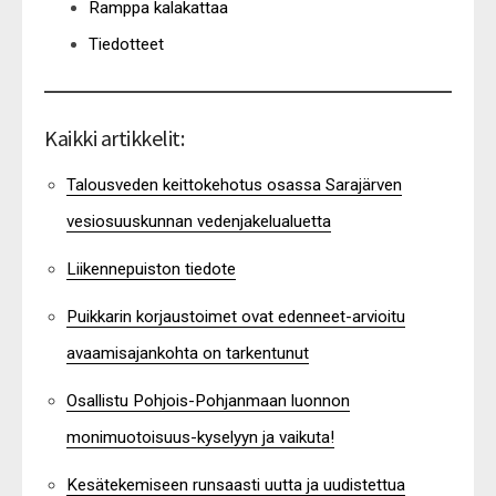
Ramppa kalakattaa
Tiedotteet
Kaikki artikkelit:
Talousveden keittokehotus osassa Sarajärven
vesiosuuskunnan vedenjakelualuetta
Liikennepuiston tiedote
Puikkarin korjaustoimet ovat edenneet-arvioitu
avaamisajankohta on tarkentunut
Osallistu Pohjois-Pohjanmaan luonnon
monimuotoisuus-kyselyyn ja vaikuta!
Kesätekemiseen runsaasti uutta ja uudistettua