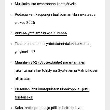
Muikkukautta avaamassa Iinattijärvellä
Pudasjärven kaupungin tuulivoiman tilannekatsaus,
elokuu 2025
Virkeää yhteismeininkiä Kuressa
Tiedätkö, mitä uusi yhteistoimintalaki tarkoittaa
yrityksellesi?
Maantien 862 (Syötekyläntie) parantaminen
rakentamalla kiertoliittymä Syötetien ja Välihuikosen
liittymään
Pietarilan lähiliikuntapuiston uimakoppi suljettu
toistaiseksi
Kaksitahtia, pörinää ja pöllien heittoa Livon