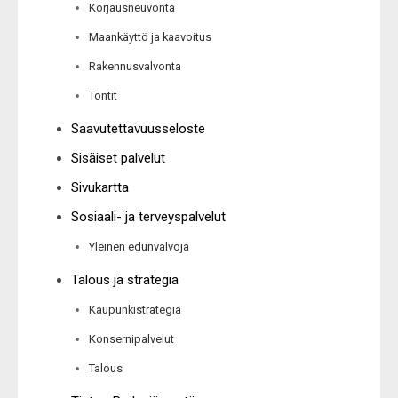
Korjausneuvonta
Maankäyttö ja kaavoitus
Rakennusvalvonta
Tontit
Saavutettavuusseloste
Sisäiset palvelut
Sivukartta
Sosiaali- ja terveyspalvelut
Yleinen edunvalvoja
Talous ja strategia
Kaupunkistrategia
Konsernipalvelut
Talous