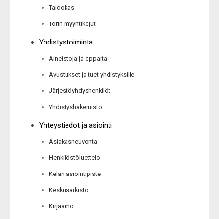
Taidokas
Torin myyntikojut
Yhdistystoiminta
Aineistoja ja oppaita
Avustukset ja tuet yhdistyksille
Järjestöyhdyshenkilöt
Yhdistyshakemisto
Yhteystiedot ja asiointi
Asiakasneuvonta
Henkilöstöluettelo
Kelan asiointipiste
Keskusarkisto
Kirjaamo