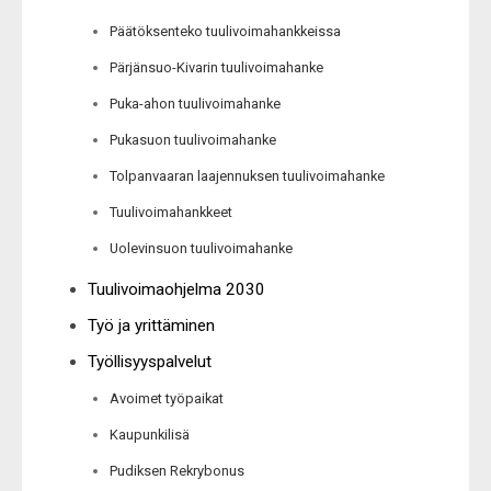
Päätöksenteko tuulivoimahankkeissa
Pärjänsuo-Kivarin tuulivoimahanke
Puka-ahon tuulivoimahanke
Pukasuon tuulivoimahanke
Tolpanvaaran laajennuksen tuulivoimahanke
Tuulivoimahankkeet
Uolevinsuon tuulivoimahanke
Tuulivoimaohjelma 2030
Työ ja yrittäminen
Työllisyyspalvelut
Avoimet työpaikat
Kaupunkilisä
Pudiksen Rekrybonus