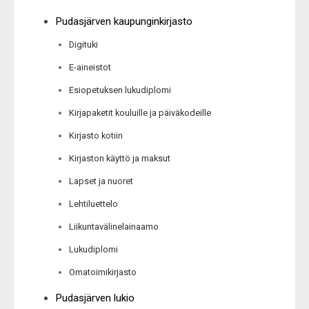
Pudasjärven kaupunginkirjasto
Digituki
E-aineistot
Esiopetuksen lukudiplomi
Kirjapaketit kouluille ja päiväkodeille
Kirjasto kotiin
Kirjaston käyttö ja maksut
Lapset ja nuoret
Lehtiluettelo
Liikuntavälinelainaamo
Lukudiplomi
Omatoimikirjasto
Pudasjärven lukio