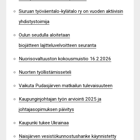
Siuruan työväentalo-kylätalo ry on vuoden aktiivisin
yhdistystoimija
Oulun seudulla aloitetaan
biojätteen lajitteluvelvoitteen seuranta
Nuorisovaltuuston kokousmuistio 16.2.2026
Nuorten työllistämisseteli
Vaikuta Pudasjärven matkailun tulevaisuuteen
Kaupunginjohtajan työn arviointi 2025 ja
johtajasopimuksen päivitys
Kaupunki tukee Ukrainaa
Naisjärven vesistökunnostushanke käynnistetty