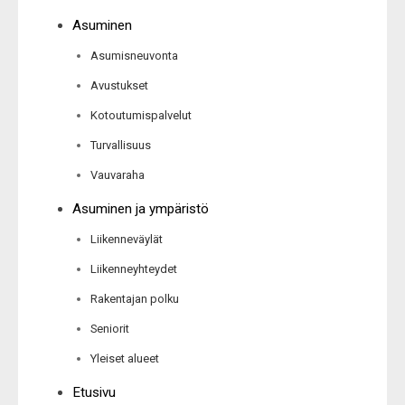
Asuminen
Asumisneuvonta
Avustukset
Kotoutumispalvelut
Turvallisuus
Vauvaraha
Asuminen ja ympäristö
Liikenneväylät
Liikenneyhteydet
Rakentajan polku
Seniorit
Yleiset alueet
Etusivu