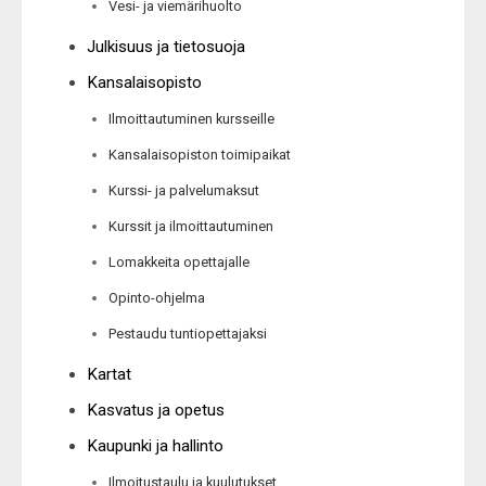
Vesi- ja viemärihuolto
Julkisuus ja tietosuoja
Kansalaisopisto
Ilmoittautuminen kursseille
Kansalaisopiston toimipaikat
Kurssi- ja palvelumaksut
Kurssit ja ilmoittautuminen
Lomakkeita opettajalle
Opinto-ohjelma
Pestaudu tuntiopettajaksi
Kartat
Kasvatus ja opetus
Kaupunki ja hallinto
Ilmoitustaulu ja kuulutukset