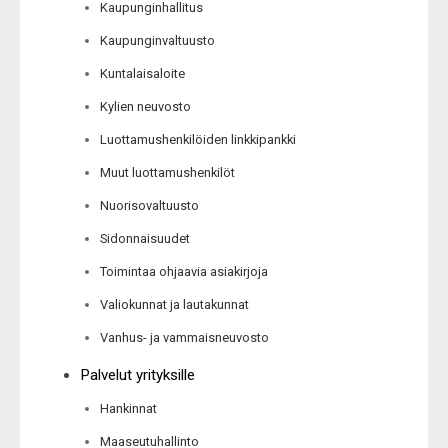
Kaupunginhallitus
Kaupunginvaltuusto
Kuntalaisaloite
Kylien neuvosto
Luottamushenkilöiden linkkipankki
Muut luottamushenkilöt
Nuorisovaltuusto
Sidonnaisuudet
Toimintaa ohjaavia asiakirjoja
Valiokunnat ja lautakunnat
Vanhus- ja vammaisneuvosto
Palvelut yrityksille
Hankinnat
Maaseutuhallinto