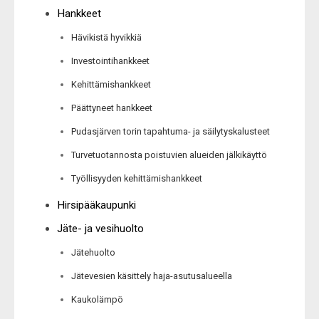
Hankkeet
Hävikistä hyvikkiä
Investointihankkeet
Kehittämishankkeet
Päättyneet hankkeet
Pudasjärven torin tapahtuma- ja säilytyskalusteet
Turvetuotannosta poistuvien alueiden jälkikäyttö
Työllisyyden kehittämishankkeet
Hirsipääkaupunki
Jäte- ja vesihuolto
Jätehuolto
Jätevesien käsittely haja-asutusalueella
Kaukolämpö