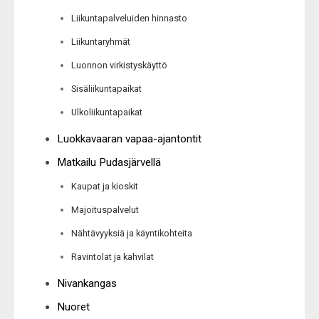
Liikuntapalveluiden hinnasto
Liikuntaryhmät
Luonnon virkistyskäyttö
Sisäliikuntapaikat
Ulkoliikuntapaikat
Luokkavaaran vapaa-ajantontit
Matkailu Pudasjärvellä
Kaupat ja kioskit
Majoituspalvelut
Nähtävyyksiä ja käyntikohteita
Ravintolat ja kahvilat
Nivankangas
Nuoret