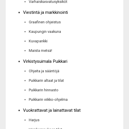
Varhaiskasvatusyksiköt
Viestintä ja markkinointi
Graafinen ohjeistus
Kaupungin vaakuna
Kuvapankki
Maista metsä!
Virkistysuimala Puikkari
Ohjeita ja sääntöjä
Puikkarin altaat ja tilat
Puikkarin hinnasto
Puikkarin viikko-ohjelma
Vuokrattavat ja lainattavat tilat
Harjus