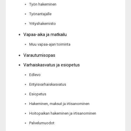
Työn hakeminen
Työnantajalle
Yrityshakemisto
Vapaa-aika ja matkailu
Muu vapaa-ajan toiminta
Varautumisopas
Varhaiskasvatus ja esiopetus
Edlevo
Erityisvarhaiskasvatus
Esiopetus
Hakeminen, maksut ja irtisanominen
Hoitopaikan hakeminen ja irtisanominen
Palvelumuodot