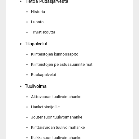
Tietoa Pudasjärvestä
Historia
Luonto
Triviatietoutta
Tilapalvelut
Kiinteistöjen kunnossapito
Kiinteistöjen pelastussuunnitelmat
Ruokapalvelut
Tuulivoima
Aittovaaran tuulivoimahanke
Hanketoimijoille
Joutensuon tuulivoimahanke
Kinttaisviidan tuulivoimahanke
Kuikkasuon tuulivoimahanke