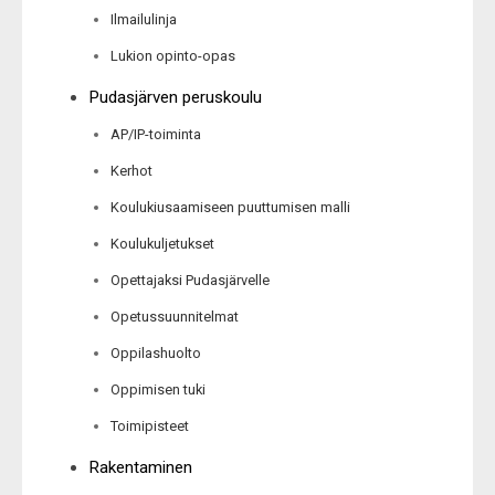
Ilmailulinja
Lukion opinto-opas
Pudasjärven peruskoulu
AP/IP-toiminta
Kerhot
Koulukiusaamiseen puuttumisen malli
Koulukuljetukset
Opettajaksi Pudasjärvelle
Opetussuunnitelmat
Oppilashuolto
Oppimisen tuki
Toimipisteet
Rakentaminen