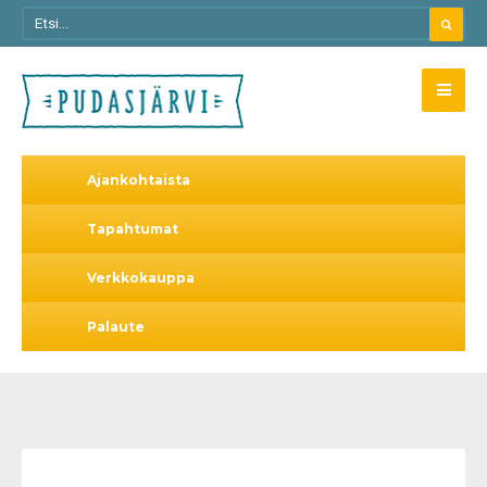
Ajankohtaista
Tapahtumat
Verkkokauppa
Palaute