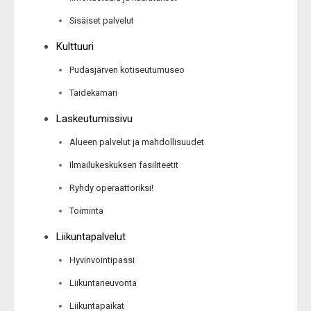
Sisäiset palvelut
Kulttuuri
Pudasjärven kotiseutumuseo
Taidekamari
Laskeutumissivu
Alueen palvelut ja mahdollisuudet
Ilmailukeskuksen fasiliteetit
Ryhdy operaattoriksi!
Toiminta
Liikuntapalvelut
Hyvinvointipassi
Liikuntaneuvonta
Liikuntapaikat