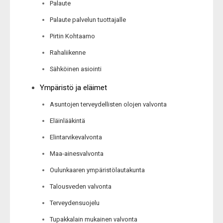
Palaute
Palaute palvelun tuottajalle
Pirtin Kohtaamo
Rahaliikenne
Sähköinen asiointi
Ympäristö ja eläimet
Asuntojen terveydellisten olojen valvonta
Eläinlääkintä
Elintarvikevalvonta
Maa-ainesvalvonta
Oulunkaaren ympäristölautakunta
Talousveden valvonta
Terveydensuojelu
Tupakkalain mukainen valvonta