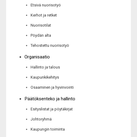
Etsivä nuorisotyö
Kerhot ja retket
Nuorisotilat
Pöydän alta
Tehostettu nuorisotyö
Organisaatio
Hallinto ja talous
Kaupunkikehitys
Osaaminen ja hyvinvointi
Päätöksenteko ja hallinto
Esityslistat ja pöytäkirjat
Johtoryhmä
Kaupungin toiminta