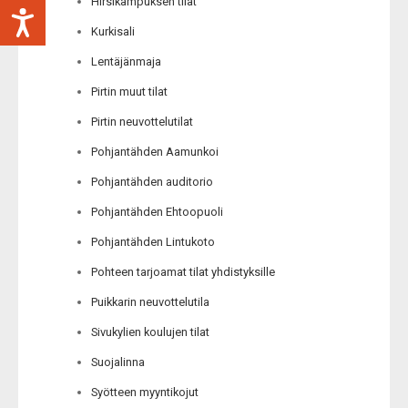
Hirsikampuksen tilat
Kurkisali
Lentäjänmaja
Pirtin muut tilat
Pirtin neuvottelutilat
Pohjantähden Aamunkoi
Pohjantähden auditorio
Pohjantähden Ehtoopuoli
Pohjantähden Lintukoto
Pohteen tarjoamat tilat yhdistyksille
Puikkarin neuvottelutila
Sivukylien koulujen tilat
Suojalinna
Syötteen myyntikojut