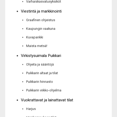
Varhaiskasvatusyksiköt
Viestintä ja markkinointi
Graafinen ohjeistus
Kaupungin vaakuna
Kuvapankki
Maista metsä!
Virkistysuimala Puikkari
Ohjeita ja sääntöjä
Puikkarin altaat ja tilat
Puikkarin hinnasto
Puikkarin viikko-ohjelma
Vuokrattavat ja lainattavat tilat
Harjus