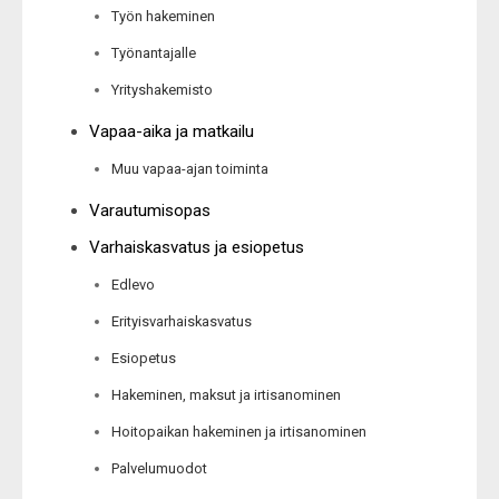
Työn hakeminen
Työnantajalle
Yrityshakemisto
Vapaa-aika ja matkailu
Muu vapaa-ajan toiminta
Varautumisopas
Varhaiskasvatus ja esiopetus
Edlevo
Erityisvarhaiskasvatus
Esiopetus
Hakeminen, maksut ja irtisanominen
Hoitopaikan hakeminen ja irtisanominen
Palvelumuodot