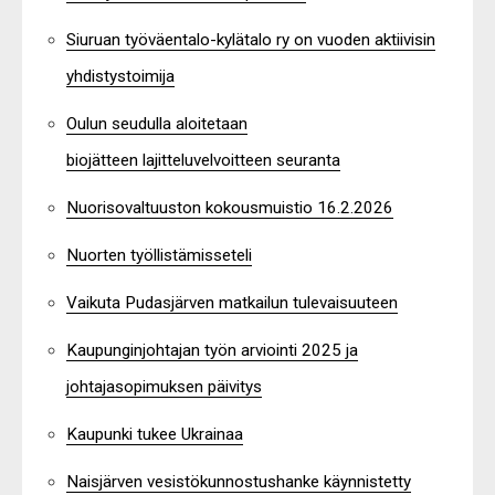
Siuruan työväentalo-kylätalo ry on vuoden aktiivisin
yhdistystoimija
Oulun seudulla aloitetaan
biojätteen lajitteluvelvoitteen seuranta
Nuorisovaltuuston kokousmuistio 16.2.2026
Nuorten työllistämisseteli
Vaikuta Pudasjärven matkailun tulevaisuuteen
Kaupunginjohtajan työn arviointi 2025 ja
johtajasopimuksen päivitys
Kaupunki tukee Ukrainaa
Naisjärven vesistökunnostushanke käynnistetty