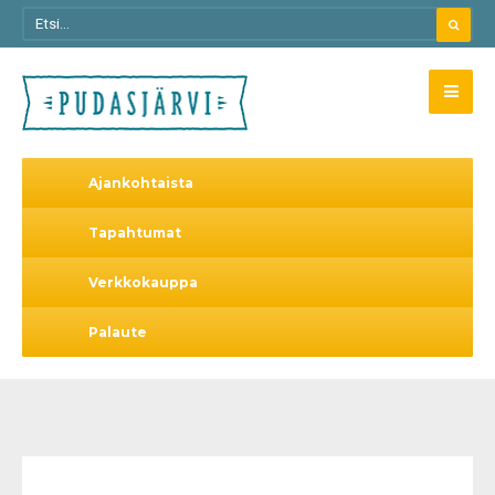
Ajankohtaista
Tapahtumat
Verkkokauppa
Palaute