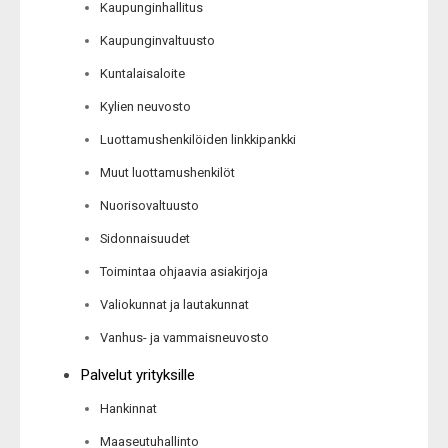
Kaupunginhallitus
Kaupunginvaltuusto
Kuntalaisaloite
Kylien neuvosto
Luottamushenkilöiden linkkipankki
Muut luottamushenkilöt
Nuorisovaltuusto
Sidonnaisuudet
Toimintaa ohjaavia asiakirjoja
Valiokunnat ja lautakunnat
Vanhus- ja vammaisneuvosto
Palvelut yrityksille
Hankinnat
Maaseutuhallinto