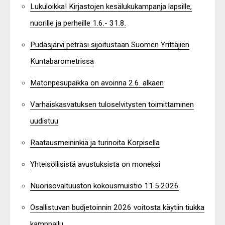
Lukuloikka! Kirjastojen kesälukukampanja lapsille,
nuorille ja perheille 1.6.- 31.8.
Pudasjärvi petrasi sijoitustaan Suomen Yrittäjien
Kuntabarometrissa
Matonpesupaikka on avoinna 2.6. alkaen
Varhaiskasvatuksen tuloselvitysten toimittaminen
uudistuu
Raatausmeininkiä ja turinoita Korpisella
Yhteisöllisistä avustuksista on moneksi
Nuorisovaltuuston kokousmuistio 11.5.2026
Osallistuvan budjetoinnin 2026 voitosta käytiin tiukka
kamppailu