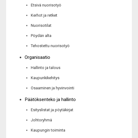
Etsivä nuorisotyö
Kerhot ja retket
Nuorisotilat
Pöydän alta
Tehostettu nuorisotyö
Organisaatio
Hallinto ja talous
Kaupunkikehitys
Osaaminen ja hyvinvointi
Päätöksenteko ja hallinto
Esityslistat ja pöytäkirjat
Johtoryhmä
Kaupungin toiminta