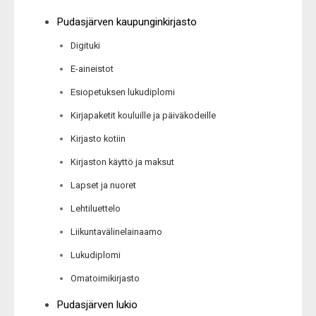
Pudasjärven kaupunginkirjasto
Digituki
E-aineistot
Esiopetuksen lukudiplomi
Kirjapaketit kouluille ja päiväkodeille
Kirjasto kotiin
Kirjaston käyttö ja maksut
Lapset ja nuoret
Lehtiluettelo
Liikuntavälinelainaamo
Lukudiplomi
Omatoimikirjasto
Pudasjärven lukio