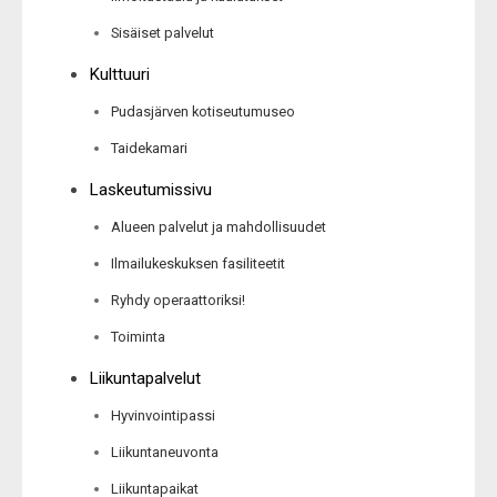
Sisäiset palvelut
Kulttuuri
Pudasjärven kotiseutumuseo
Taidekamari
Laskeutumissivu
Alueen palvelut ja mahdollisuudet
Ilmailukeskuksen fasiliteetit
Ryhdy operaattoriksi!
Toiminta
Liikuntapalvelut
Hyvinvointipassi
Liikuntaneuvonta
Liikuntapaikat