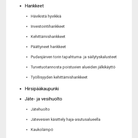
Hankkeet
Hävikistä hyvikkiä
Investointihankkeet
Kehittämishankkeet
Päättyneet hankkeet
Pudasjärven torin tapahtuma- ja säilytyskalusteet
Turvetuotannosta poistuvien alueiden jälkikäyttö
Työllisyyden kehittämishankkeet
Hirsipääkaupunki
Jäte- ja vesihuolto
Jätehuolto
Jätevesien käsittely haja-asutusalueella
Kaukolämpö