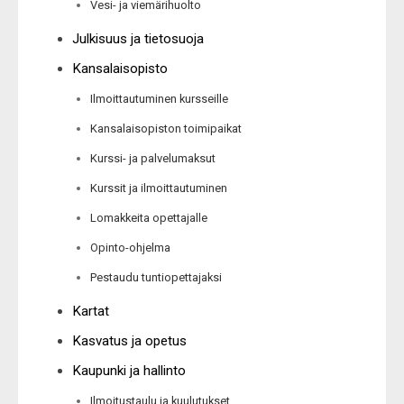
Vesi- ja viemärihuolto
Julkisuus ja tietosuoja
Kansalaisopisto
Ilmoittautuminen kursseille
Kansalaisopiston toimipaikat
Kurssi- ja palvelumaksut
Kurssit ja ilmoittautuminen
Lomakkeita opettajalle
Opinto-ohjelma
Pestaudu tuntiopettajaksi
Kartat
Kasvatus ja opetus
Kaupunki ja hallinto
Ilmoitustaulu ja kuulutukset