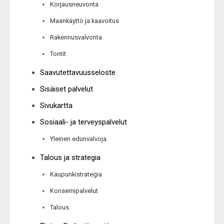
Korjausneuvonta
Maankäyttö ja kaavoitus
Rakennusvalvonta
Tontit
Saavutettavuusseloste
Sisäiset palvelut
Sivukartta
Sosiaali- ja terveyspalvelut
Yleinen edunvalvoja
Talous ja strategia
Kaupunkistrategia
Konsernipalvelut
Talous