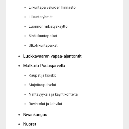
Liikuntapalveluiden hinnasto
Liikuntaryhmät
Luonnon virkistyskäyttö
Sisäliikuntapaikat
Ulkoliikuntapaikat
Luokkavaaran vapaa-ajantontit
Matkailu Pudasjärvellä
Kaupat ja kioskit
Majoituspalvelut
Nähtävyyksiä ja käyntikohteita
Ravintolat ja kahvilat
Nivankangas
Nuoret