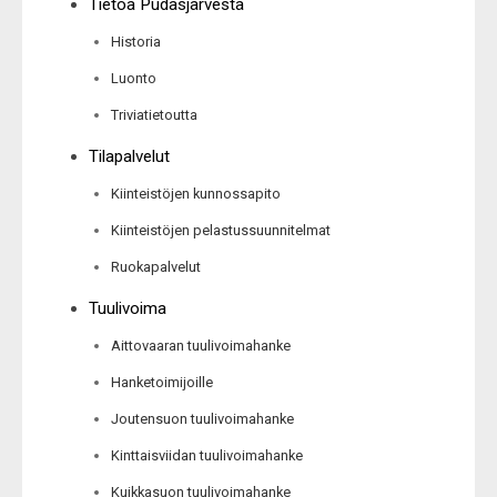
Tietoa Pudasjärvestä
Historia
Luonto
Triviatietoutta
Tilapalvelut
Kiinteistöjen kunnossapito
Kiinteistöjen pelastussuunnitelmat
Ruokapalvelut
Tuulivoima
Aittovaaran tuulivoimahanke
Hanketoimijoille
Joutensuon tuulivoimahanke
Kinttaisviidan tuulivoimahanke
Kuikkasuon tuulivoimahanke