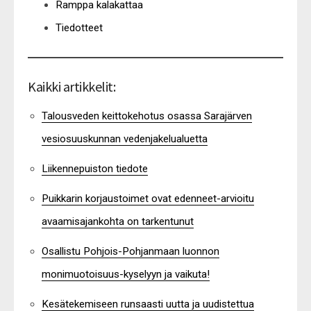
Ramppa kalakattaa
Tiedotteet
Kaikki artikkelit:
Talousveden keittokehotus osassa Sarajärven
vesiosuuskunnan vedenjakelualuetta
Liikennepuiston tiedote
Puikkarin korjaustoimet ovat edenneet-arvioitu
avaamisajankohta on tarkentunut
Osallistu Pohjois-Pohjanmaan luonnon
monimuotoisuus-kyselyyn ja vaikuta!
Kesätekemiseen runsaasti uutta ja uudistettua