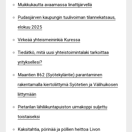
Muikkukautta avaamassa Iinattijärvellä
Pudasjärven kaupungin tuulivoiman tilannekatsaus,
elokuu 2025
Virkeää yhteismeininkiä Kuressa
Tiedätkö, mitä uusi yhteistoimintalaki tarkoittaa
yrityksellesi?
Maantien 862 (Syötekyläntie) parantaminen
rakentamalla kiertoliittymä Syötetien ja Välihuikosen
liittymään
Pietarilan lähiliikuntapuiston uimakoppi suljettu
toistaiseksi
Kaksitahtia, pörinää ja pöllien heittoa Livon