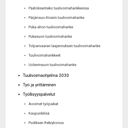
Päätöksenteko tuulivoimahankkeissa
Pärjänsuo-Kivarin tuulivoimahanke
Puka-ahon tuulivoimahanke
Pukasuon tuulivoimahanke
Tolpanvaaran laajennuksen tuulivoimahanke
Tuulivoimahankkeet
Uolevinsuon tuulivoimahanke
Tuulivoimaohjelma 2030
Työ ja yrittäminen
Työllisyyspalvelut
Avoimet työpaikat
Kaupunkilisä
Pudiksen Rekrybonus