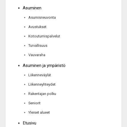
Asuminen
Asumisneuvonta
Avustukset
Kotoutumispalvelut
Turvallisuus
Vauvaraha
Asuminen ja ympäristö
Liikenneväylät
Liikenneyhteydet
Rakentajan polku
Seniorit
Yleiset alueet
Etusivu