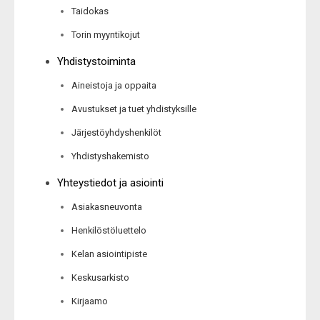
Taidokas
Torin myyntikojut
Yhdistystoiminta
Aineistoja ja oppaita
Avustukset ja tuet yhdistyksille
Järjestöyhdyshenkilöt
Yhdistyshakemisto
Yhteystiedot ja asiointi
Asiakasneuvonta
Henkilöstöluettelo
Kelan asiointipiste
Keskusarkisto
Kirjaamo