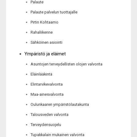
Palaute
Palaute palvelun tuottajalle
Pirtin Kohtaamo
Rahaliikenne
Sähköinen asiointi
Ympäristö ja eläimet
Asuntojen terveydellisten olojen valvonta
Eläinlääkintä
Elintarvikevalvonta
Maa-ainesvalvonta
Oulunkaaren ympäristölautakunta
Talousveden valvonta
Terveydensuojelu
Tupakkalain mukainen valvonta