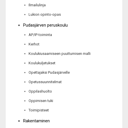
Ilmailulinja
Lukion opinto-opas
Pudasjärven peruskoulu
AP/IP-toiminta
Kerhot
Koulukiusaamiseen puuttumisen malli
Koulukuljetukset
Opettajaksi Pudasjärvelle
Opetussuunnitelmat
Oppilashuolto
Oppimisen tuki
Toimipisteet
Rakentaminen